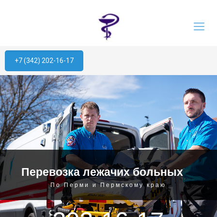
+7 (342) 202-16-17
П
е
р
е
в
о
з
к
а
л
е
ж
а
ч
и
х
б
о
л
ь
н
ы
х
По Перми и Пермскому краю