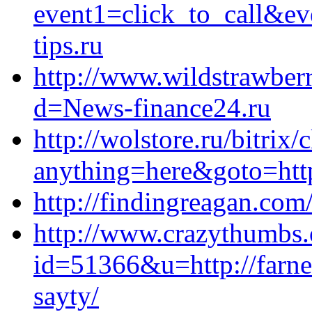
event1=click_to_call&e
tips.ru
http://www.wildstrawberr
d=News-finance24.ru
http://wolstore.ru/bitrix/
anything=here&goto=http
http://findingreagan.co
http://www.crazythumbs.
id=51366&u=http://farne
sayty/