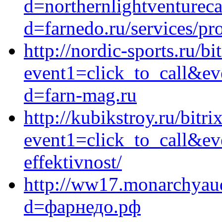
d=northernlightventurec
d=farnedo.ru/services/p
http://nordic-sports.ru/bi
event1=click_to_call&ev
d=farn-mag.ru
http://kubikstroy.ru/bitri
event1=click_to_call&ev
effektivnost/
http://ww17.monarchyau
d=фарнедо.рф