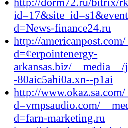
http://dorm72.ru/bitrix/r
id=17&site_id=s1&event
d=News-finance24.ru
http://americanpost.com
d=¢erpointenergy-
arkansas.biz/__media__/
-80aic5ahi0a.xn--p1ai
http://www.okaz.sa.com/
d=vmpsaudio.com/__medi
d=farn-marketing.ru