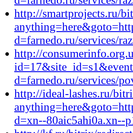
http://smartprojects.ru/bi
anything=here&goto=https
d=farnedo.ru/services/ra
http://consumerinfo.org.u
id=17&site_id=s1&event
d=farnedo.ru/services/po
http://ideal-lashes.ru/bit
anything=here&goto=http
d=xn--80aic5ahi0a.xn--p