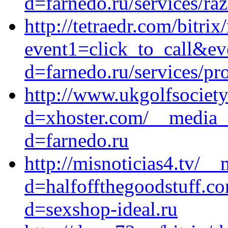
d=farnedo.ru/services/ra
http://tetraedr.com/bitrix
event1=click_to_call&ev
d=farnedo.ru/services/p
http://www.ukgolfsociet
d=xhoster.com/__media__
d=farnedo.ru
http://misnoticias4.tv/_
d=halfoffthegoodstuff.c
d=sexshop-ideal.ru