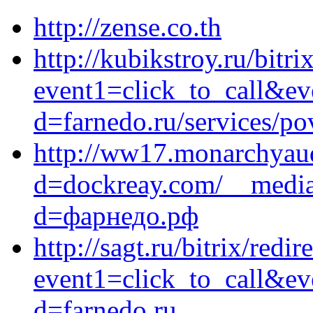
http://zense.co.th
http://kubikstroy.ru/bitri
event1=click_to_call&ev
d=farnedo.ru/services/po
http://ww17.monarchyau
d=dockreay.com/__media_
d=фарнедо.рф
http://sagt.ru/bitrix/redir
event1=click_to_call&ev
d=farnedo.ru