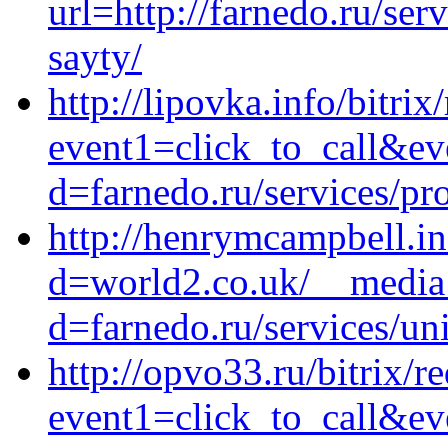
url=http://farnedo.ru/se
sayty/
http://lipovka.info/bitrix
event1=click_to_call&ev
d=farnedo.ru/services/p
http://henrymcampbell.i
d=world2.co.uk/__media_
d=farnedo.ru/services/un
http://opvo33.ru/bitrix/r
event1=click_to_call&e