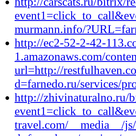
http://carscats.ru/bitrix/r
event1=click_to_call&ev
murmann.info/?URL=farn
http://ec2-52-2-42-113.
1.amazonaws.com/conten
url=http://restfulhaven.
d=farnedo.ru/services/p
http://zhivinaturalno.ru/b
event1=click_to_call&ev
travel.com/__media__/js