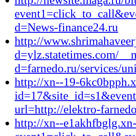
event1=click_to_call&e
d=News-finance24.ru
http://www.shrimahaveer
d=ylz.statetimes.com/__
d=farnedo.ru/services/un
http://xn--19-6kc0bpph.x
id=17&site_id=s1&event1
url=http://elektro-farnedo
http://xn--e1akhfbglg.xn-