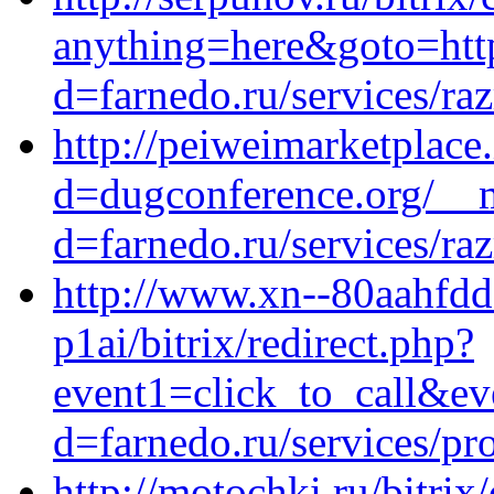
anything=here&goto=http
d=farnedo.ru/services/ra
http://peiweimarketplace
d=dugconference.org/__m
d=farnedo.ru/services/ra
http://www.xn--80aahfdd
p1ai/bitrix/redirect.php?
event1=click_to_call&ev
d=farnedo.ru/services/p
http://motochki.ru/bitrix