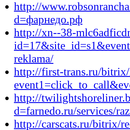
http://www.robsonrancha
d=фарнедо.рф
http://xn--38-mlc6adficd
id=17&site_id=s1&event1
reklama/
http://first-trans.ru/bitri
event1=click_to_call&ev
http://twilightshoreliner
d=farnedo.ru/services/ra
http://carscats.ru/bitrix/r