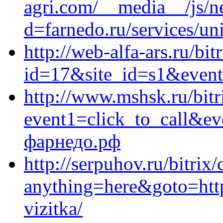
agri.com/__media__/js/n
d=farnedo.ru/services/un
http://web-alfa-ars.ru/bit
id=17&site_id=s1&event1
http://www.mshsk.ru/bitr
event1=click_to_call&e
фарнедо.рф
http://serpuhov.ru/bitrix/
anything=here&goto=https
vizitka/