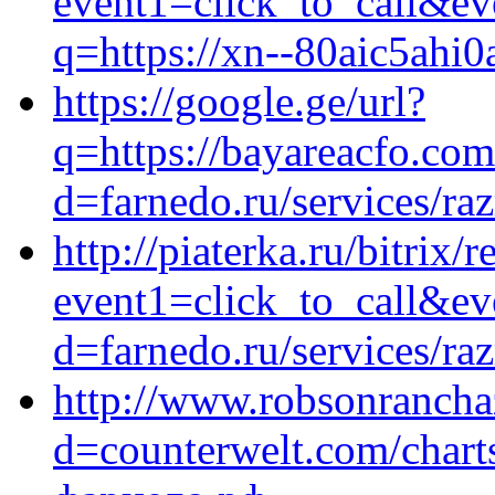
event1=click_to_call&e
q=https://xn--80aic5ahi0
https://google.ge/url?
q=https://bayareacfo.co
d=farnedo.ru/services/ra
http://piaterka.ru/bitrix/
event1=click_to_call&ev
d=farnedo.ru/services/ra
http://www.robsonrancha
d=counterwelt.com/charts