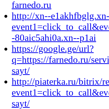
farnedo.ru
http://xn--e1akhfbglg.xn-
event1=click_to_call&e
-80aic5ahi0a.xn--p1ai
https://google.ge/url?
q=https://farnedo.ru/ser
sayt/
http://piaterka.ru/bitrix/
event1=click_to_call&ev
sayt/