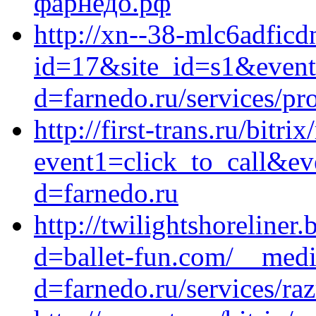
фарнедо.рф
http://xn--38-mlc6adficd
id=17&site_id=s1&event
d=farnedo.ru/services/p
http://first-trans.ru/bitri
event1=click_to_call&ev
d=farnedo.ru
http://twilightshoreliner
d=ballet-fun.com/__medi
d=farnedo.ru/services/ra