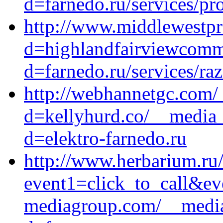
d=farnedo.ru/services/p
http://www.middlewestpr
d=highlandfairviewcommu
d=farnedo.ru/services/ra
http://webhannetgc.com/
d=kellyhurd.co/__media_
d=elektro-farnedo.ru
http://www.herbarium.ru/b
event1=click_to_call&e
mediagroup.com/__media