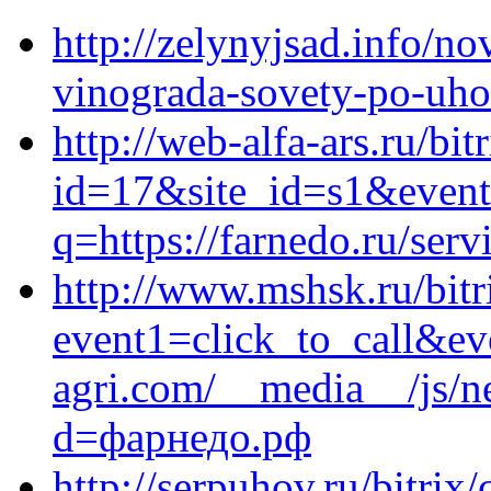
http://zelynyjsad.info/n
vinograda-sovety-po-uh
http://web-alfa-ars.ru/bit
id=17&site_id=s1&event1
q=https://farnedo.ru/ser
http://www.mshsk.ru/bitr
event1=click_to_call&e
agri.com/__media__/js/n
d=фарнедо.рф
http://serpuhov.ru/bitrix/