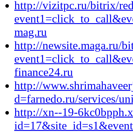
http://vizitpc.ru/bitrix/re
event1=click_to_call&ev
mag.ru
http://newsite.maga.ru/bi
event1=click_to_call&e
finance24.ru
http://www.shrimahaveer
d=farnedo.ru/services/un
http://xn--19-6kc0bpph.x
id=17&site_id=s1&event