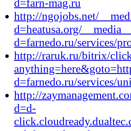
d=farn-mag.ru
http://ngojobs.net/__med
d=heatusa.org/__media__
d=farnedo.ru/services/p
http://raruk.ru/bitrix/cli
anything=here&goto=http
d=farnedo.ru/services/un
http://zaymanagement.co
d=d-
click.cloudready.dualte