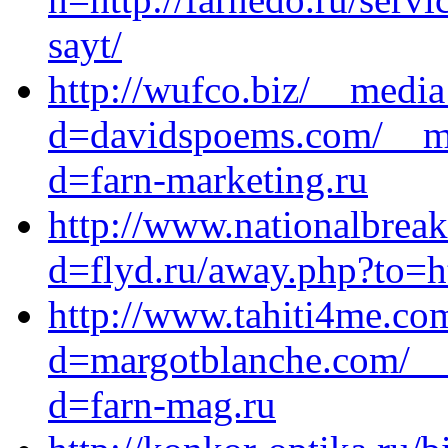
sayt/
http://wufco.biz/__media
d=davidspoems.com/__me
d=farn-marketing.ru
http://www.nationalbrea
d=flyd.ru/away.php?to=ht
http://www.tahiti4me.co
d=margotblanche.com/__
d=farn-mag.ru