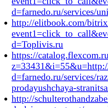
event1=click_to_call&ev
d=farnedo.ru/services/un
http://elitbook.com/bitri
event1=click_to_call&e
d=Toplivis.ru
https://catalog.flexcom.r
z=33431&i=55&u=http://
d=farnedo.ru/services/ra
prodayushchaya-stranitsa
http://schulterothandzab