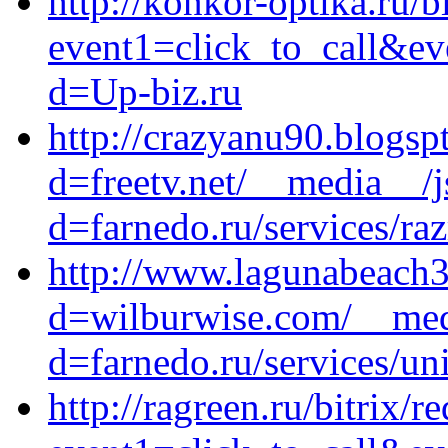
http://konkor-optika.ru/bi
event1=click_to_call&ev
d=Up-biz.ru
http://crazyanu90.blogs
d=freetv.net/__media__/j
d=farnedo.ru/services/ra
http://www.lagunabeach3
d=wilburwise.com/__medi
d=farnedo.ru/services/un
http://ragreen.ru/bitrix/r