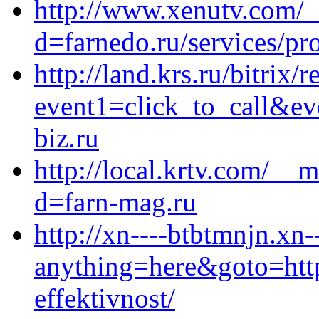
http://www.xenutv.com/_
d=farnedo.ru/services/p
http://land.krs.ru/bitrix/
event1=click_to_call&e
biz.ru
http://local.krtv.com/__
d=farn-mag.ru
http://xn----btbtmnjn.xn-
anything=here&goto=http
effektivnost/