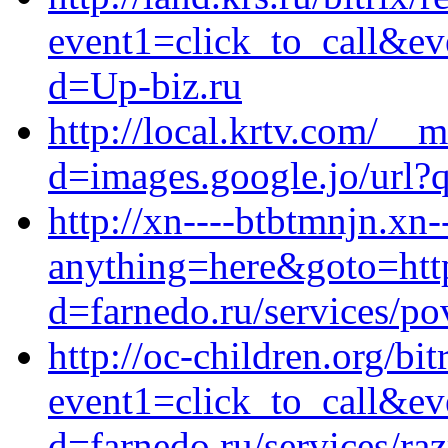
event1=click_to_call&ev
d=Up-biz.ru
http://local.krtv.com/__
d=images.google.jo/url?q
http://xn----btbtmnjn.xn-
anything=here&goto=http
d=farnedo.ru/services/po
http://oc-children.org/bit
event1=click_to_call&ev
d=farnedo.ru/services/ra