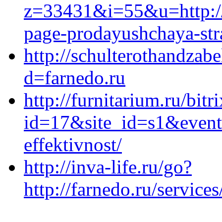
z=33431&i=55&u=http://f
page-prodayushchaya-stra
http://schulterothandzab
d=farnedo.ru
http://furnitarium.ru/bitr
id=17&site_id=s1&event
effektivnost/
http://inva-life.ru/go?
http://farnedo.ru/service