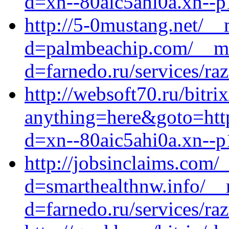
d=xn--80aic5ahi0a.xn--p
http://5-0mustang.net/__
d=palmbeachip.com/__me
d=farnedo.ru/services/ra
http://websoft70.ru/bitri
anything=here&goto=http
d=xn--80aic5ahi0a.xn--p
http://jobsinclaims.com/
d=smarthealthnw.info/__
d=farnedo.ru/services/ra