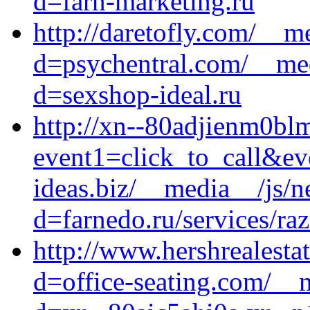
d=farn-marketing.ru
http://daretofly.com/__m
d=psychentral.com/__med
d=sexshop-ideal.ru
http://xn--80adjienm0blm
event1=click_to_call&e
ideas.biz/__media__/js/n
d=farnedo.ru/services/ra
http://www.hershrealest
d=office-seating.com/__