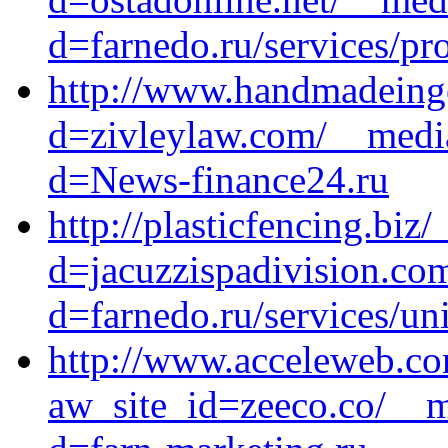
d=farnedo.ru/services/p
http://www.handmadeinge
d=zivleylaw.com/__media
d=News-finance24.ru
http://plasticfencing.bi
d=jacuzzispadivision.co
d=farnedo.ru/services/un
http://www.acceleweb.co
aw_site_id=zeeco.co/__m