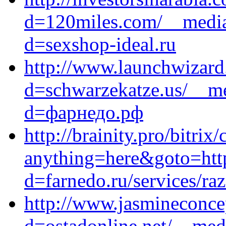
d=120miles.com/__media
d=sexshop-ideal.ru
http://www.launchwizard
d=schwarzekatze.us/__me
d=фарнедо.рф
http://brainity.pro/bitrix
anything=here&goto=https
d=farnedo.ru/services/ra
http://www.jasmineconce
d=ostadonline.net/__med