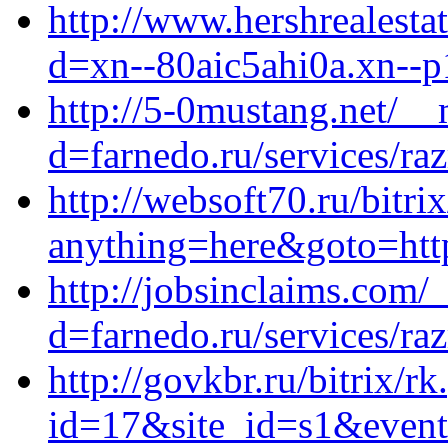
http://www.hershrealest
d=xn--80aic5ahi0a.xn--p
http://5-0mustang.net/__
d=farnedo.ru/services/ra
http://websoft70.ru/bitri
anything=here&goto=http
http://jobsinclaims.com/
d=farnedo.ru/services/ra
http://govkbr.ru/bitrix/r
id=17&site_id=s1&event1