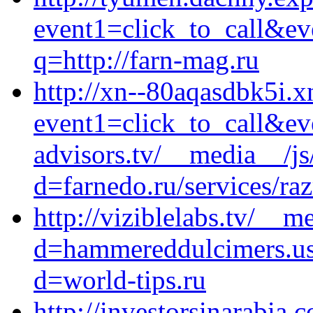
event1=click_to_call&ev
q=http://farn-mag.ru
http://xn--80aqasdbk5i.xn
event1=click_to_call&ev
advisors.tv/__media__/js
d=farnedo.ru/services/ra
http://viziblelabs.tv/__m
d=hammereddulcimers.us
d=world-tips.ru
http://investorsinarabia