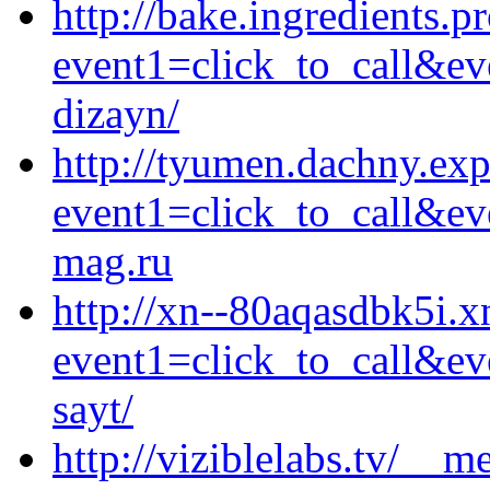
http://bake.ingredients.pr
event1=click_to_call&ev
dizayn/
http://tyumen.dachny.expe
event1=click_to_call&ev
mag.ru
http://xn--80aqasdbk5i.xn
event1=click_to_call&ev
sayt/
http://viziblelabs.tv/__m