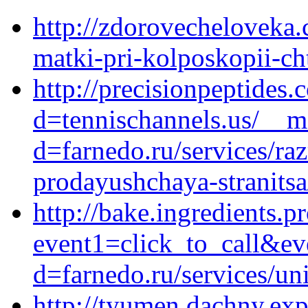
http://zdorovecheloveka.c
matki-pri-kolposkopii-c
http://precisionpeptides
d=tennischannels.us/__m
d=farnedo.ru/services/ra
prodayushchaya-stranitsa
http://bake.ingredients.pr
event1=click_to_call&ev
d=farnedo.ru/services/un
http://tyumen.dachny.expe