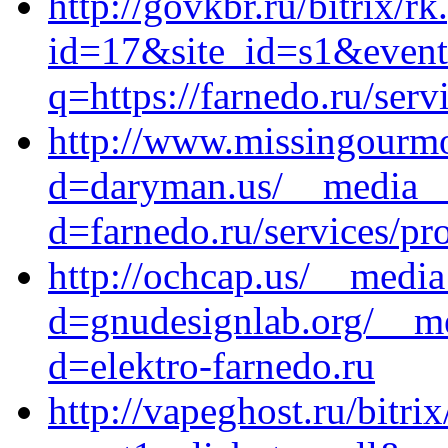
http://govkbr.ru/bitrix/r
id=17&site_id=s1&event
q=https://farnedo.ru/serv
http://www.missingourm
d=daryman.us/__media__/
d=farnedo.ru/services/p
http://ochcap.us/__media
d=gnudesignlab.org/__me
d=elektro-farnedo.ru
http://vapeghost.ru/bitrix