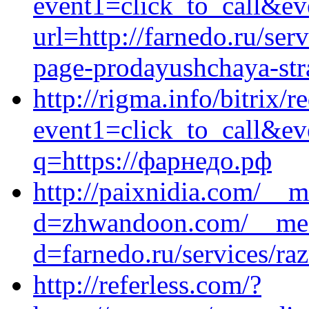
event1=click_to_call&ev
url=http://farnedo.ru/ser
page-prodayushchaya-stra
http://rigma.info/bitrix/r
event1=click_to_call&ev
q=https://фарнедо.рф
http://paixnidia.com/__m
d=zhwandoon.com/__medi
d=farnedo.ru/services/ra
http://referless.com/?