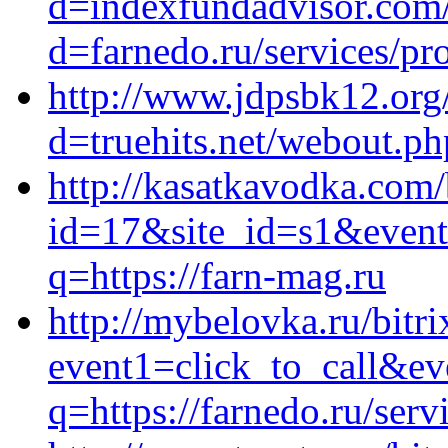
d=indexfundadvisor.com/
d=farnedo.ru/services/p
http://www.jdpsbk12.org
d=truehits.net/webout.ph
http://kasatkavodka.com/
id=17&site_id=s1&event1
q=https://farn-mag.ru
http://mybelovka.ru/bitri
event1=click_to_call&ev
q=https://farnedo.ru/ser