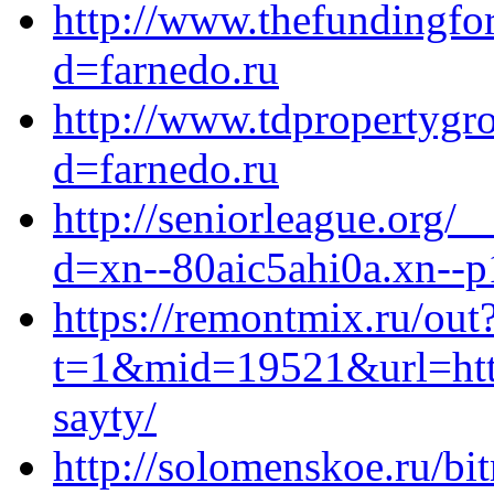
http://www.thefundingfo
d=farnedo.ru
http://www.tdpropertygr
d=farnedo.ru
http://seniorleague.org/
d=xn--80aic5ahi0a.xn--p
https://remontmix.ru/out
t=1&mid=19521&url=https
sayty/
http://solomenskoe.ru/bit