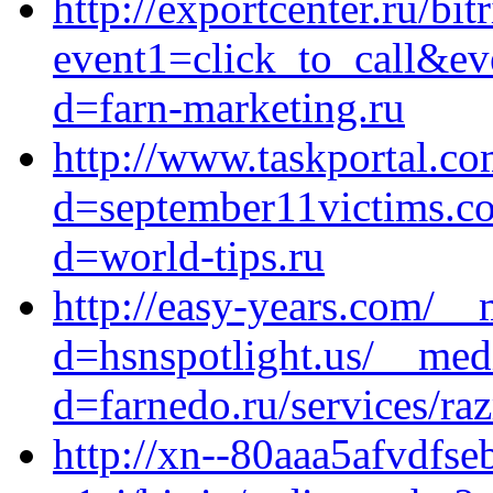
http://exportcenter.ru/bit
event1=click_to_call&ev
d=farn-marketing.ru
http://www.taskportal.c
d=september11victims.co
d=world-tips.ru
http://easy-years.com/__
d=hsnspotlight.us/__med
d=farnedo.ru/services/ra
http://xn--80aaa5afvdfse