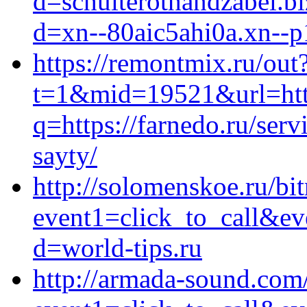
d=schulterothandzabel.b
d=xn--80aic5ahi0a.xn--p
https://remontmix.ru/out
t=1&mid=19521&url=http
q=https://farnedo.ru/ser
sayty/
http://solomenskoe.ru/bit
event1=click_to_call&ev
d=world-tips.ru
http://armada-sound.com/