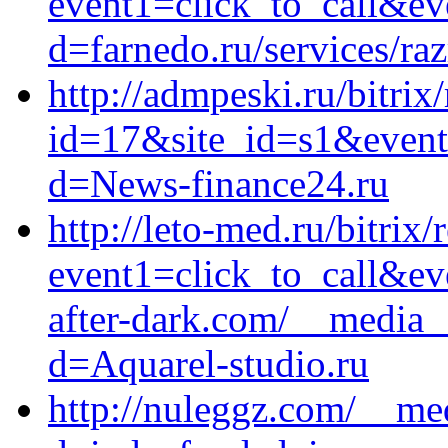
event1=click_to_call&ev
d=farnedo.ru/services/ra
http://admpeski.ru/bitrix
id=17&site_id=s1&event1
d=News-finance24.ru
http://leto-med.ru/bitrix/
event1=click_to_call&ev
after-dark.com/__media_
d=Aquarel-studio.ru
http://nuleggz.com/__me