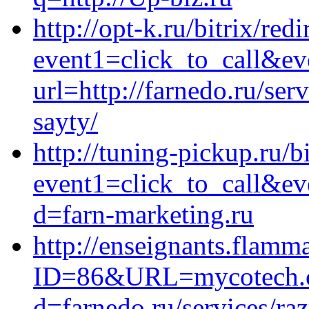
http://opt-k.ru/bitrix/red
event1=click_to_call&ev
url=http://farnedo.ru/se
sayty/
http://tuning-pickup.ru/bi
event1=click_to_call&e
d=farn-marketing.ru
http://enseignants.flam
ID=86&URL=mycotech.co
d=farnedo.ru/services/ra