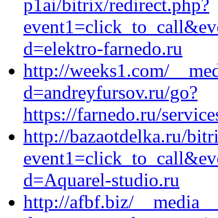
p1ai/bitrix/redirect.php?
event1=click_to_call&ev
d=elektro-farnedo.ru
http://weeks1.com/__med
d=andreyfursov.ru/go?
https://farnedo.ru/servic
http://bazaotdelka.ru/bitr
event1=click_to_call&ev
d=Aquarel-studio.ru
http://afbf.biz/__media_