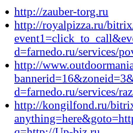
http://zauber-torg.ru
http://royalpizza.ru/bitri
event1=click_to_call&e
d=farnedo.ru/services/po
http://www.outdoormania
bannerid=16&zoneid=3&s
d=farnedo.ru/services/ra
http://kongilfond.ru/bitri
anything=here&goto=https
q=http://Up-biz.ru