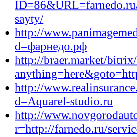
ID=86&URL=farnedo.ru/s
sayty/
http://www.panimagemedi
d=фарнедо.рф
http://braer.market/bitrix
anything=here&goto=https
http://www.realinsuranc
d=Aquarel-studio.ru
http://www.novgorodauto
r=http://farnedo.ru/serv