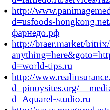
http://www.panimagemedi
d=usfoods-hongkong.net/r
фарнедо.рф
http://braer.market/bitrix
anything=here&goto=http
d=world-tips.ru
http://www.realinsuranc
d=pinoysites.org/__medi
d=Aquarel-studio.ru
http://www.novgorodauto