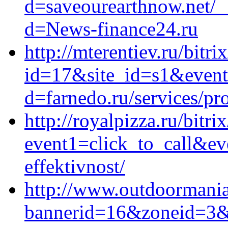
d=saveourearthnow.net/_
d=News-finance24.ru
http://mterentiev.ru/bitri
id=17&site_id=s1&event1
d=farnedo.ru/services/p
http://royalpizza.ru/bitri
event1=click_to_call&ev
effektivnost/
http://www.outdoormania
bannerid=16&zoneid=3&so