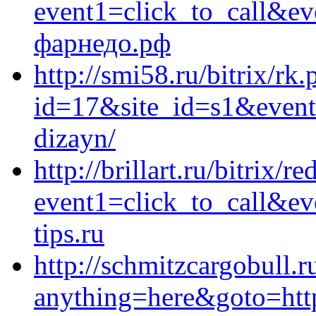
event1=click_to_call&e
фарнедо.рф
http://smi58.ru/bitrix/rk
id=17&site_id=s1&event1
dizayn/
http://brillart.ru/bitrix/r
event1=click_to_call&e
tips.ru
http://schmitzcargobull.r
anything=here&goto=htt