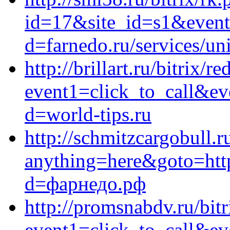
id=17&site_id=s1&event
d=farnedo.ru/services/un
http://brillart.ru/bitrix/r
event1=click_to_call&ev
d=world-tips.ru
http://schmitzcargobull.r
anything=here&goto=http
d=фарнедо.рф
http://promsnabdv.ru/bitr
event1=click_to_call&ev