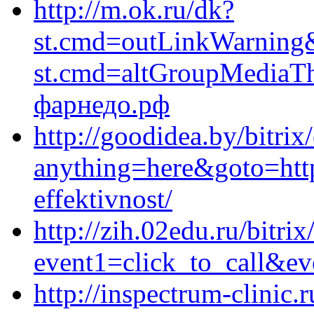
http://m.ok.ru/dk?
st.cmd=outLinkWarning&s
st.cmd=altGroupMediaT
фарнедо.рф
http://goodidea.by/bitrix
anything=here&goto=http
effektivnost/
http://zih.02edu.ru/bitrix
event1=click_to_call&ev
http://inspectrum-clinic.r