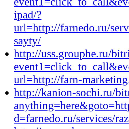
event1=click_to_call&e
ipad/?
url=http://farnedo.ru/se
sayty/
http://uss.grouphe.ru/bitr
event1=click_to_call&ev
url=http://farn-marketing
http://kanion-sochi.ru/bit
anything=here&goto=http
d=farnedo.ru/services/ra