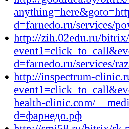
anything=here&goto=http
d=farnedo.ru/services/po
http://zih.02edu.ru/bitrix
event1=click_to_call&e
d=farnedo.ru/services/ra
http://inspectrum-clinic.r
event1=click_to_call&ev
health-clinic.com/__medi
d=фарнедо.рф
http://smi58.ru/bitrix/rk