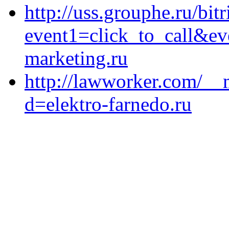
http://uss.grouphe.ru/bitr
event1=click_to_call&ev
marketing.ru
http://lawworker.com/__
d=elektro-farnedo.ru