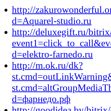
http://zakurowonderful.o
d=Aquarel-studio.ru
http://deluxegift.ru/bitri
event1=click_to_call&e
d=elektro-farnedo.ru
http://m.ok.ru/dk?
st.cmd=outLinkWarning&s
st.cmd=altGroupMediaT
d=фарнедо.рф
http://goodidea.by/bitrix