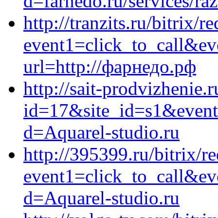
d=farnedo.ru/services/ra
http://tranzits.ru/bitrix/r
event1=click_to_call&ev
url=http://фарнедо.рф
http://sait-prodvizhenie.r
id=17&site_id=s1&event
d=Aquarel-studio.ru
http://395399.ru/bitrix/r
event1=click_to_call&e
d=Aquarel-studio.ru