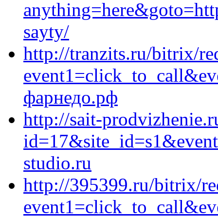
anything=here&goto=https
sayty/
http://tranzits.ru/bitrix/r
event1=click_to_call&e
фарнедо.рф
http://sait-prodvizhenie.r
id=17&site_id=s1&event
studio.ru
http://395399.ru/bitrix/r
event1=click_to_call&e