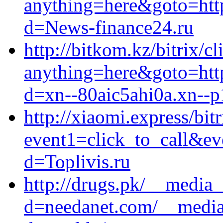
anything=here&goto=http
d=News-finance24.ru
http://bitkom.kz/bitrix/c
anything=here&goto=http
d=xn--80aic5ahi0a.xn--p
http://xiaomi.express/bitr
event1=click_to_call&ev
d=Toplivis.ru
http://drugs.pk/__media_
d=needanet.com/__media_