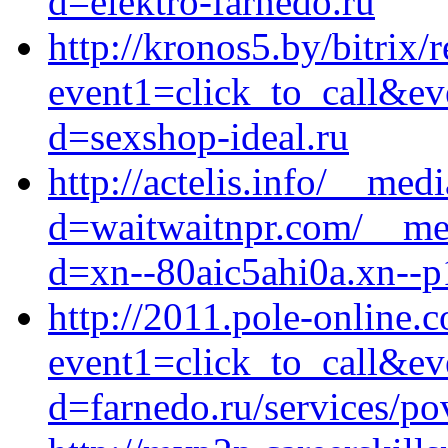
d=elektro-farnedo.ru
http://kronos5.by/bitrix/
event1=click_to_call&ev
d=sexshop-ideal.ru
http://actelis.info/__med
d=waitwaitnpr.com/__med
d=xn--80aic5ahi0a.xn--p
http://2011.pole-online.c
event1=click_to_call&ev
d=farnedo.ru/services/po