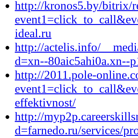
http://kronos5.by/bitrix/
event1=click_to_call&e
ideal.ru
http://actelis.info/__med
d=xn--80aic5ahi0a.xn--p
http://2011.pole-online.c
event1=click_to_call&ev
effektivnost/
http://myp2p.careerskill
d=farnedo.ru/services/p