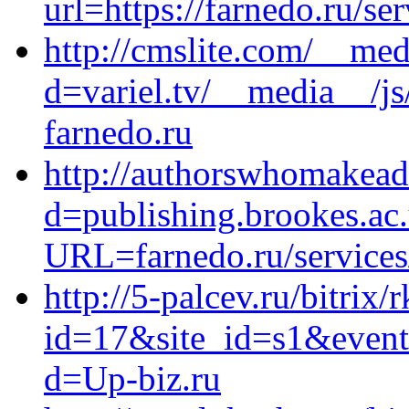
url=https://farnedo.ru/se
http://cmslite.com/__med
d=variel.tv/__media__/js
farnedo.ru
http://authorswhomakead
d=publishing.brookes.ac
URL=farnedo.ru/service
http://5-palcev.ru/bitrix/
id=17&site_id=s1&event
d=Up-biz.ru