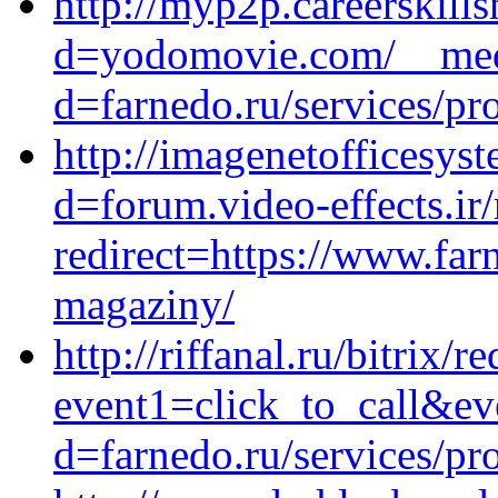
http://myp2p.careerskill
d=yodomovie.com/__medi
d=farnedo.ru/services/p
http://imagenetofficesys
d=forum.video-effects.ir/
redirect=https://www.far
magaziny/
http://riffanal.ru/bitrix/r
event1=click_to_call&ev
d=farnedo.ru/services/p