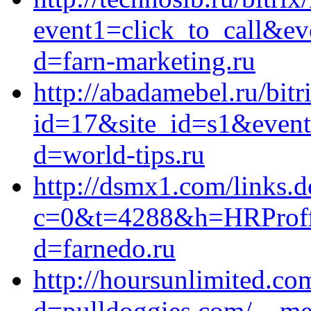
event1=click_to_call&ev
d=farn-marketing.ru
http://abadamebel.ru/bitr
id=17&site_id=s1&event
d=world-tips.ru
http://dsmx1.com/links.d
c=0&t=4288&h=HRProffie
d=farnedo.ru
http://hoursunlimited.c
d=pulldoggies.com/__med