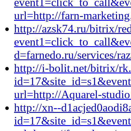
event1=click_to_call&ev
url=http://farn-marketing
http://azsk74.ru/bitrix/re
event1=click_to_call&ev
d=farnedo.ru/services/ra
http://i-bolit.net/bitrix/r
id=17&site_id=s1&event1
url=http://Aquarel-studio
http://xn--d1acjed0aodi8a
id=17&site_id=s1&event1