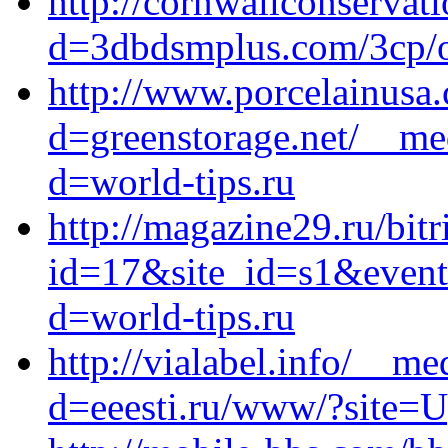
http://cornwallconservat
d=3dbdsmplus.com/3cp/o.
http://www.porcelainusa
d=greenstorage.net/__me
d=world-tips.ru
http://magazine29.ru/bitr
id=17&site_id=s1&event
d=world-tips.ru
http://vialabel.info/__m
d=eeesti.ru/www/?site=U