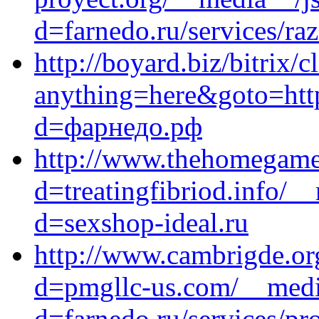
d=farnedo.ru/services/ra
http://boyard.biz/bitrix/c
anything=here&goto=http
d=фарнедо.рф
http://www.thehomegamec
d=treatingfibriod.info/_
d=sexshop-ideal.ru
http://www.cambrigde.or
d=pmgllc-us.com/__media
d=farnedo.ru/services/p