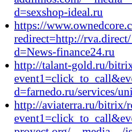
d=sexshop-ideal.ru
https://www.ownedcore.c
redirect=http://rva.direc
d=News-finance24.ru
http://talant-gold.ru/bitr
event1=click_to_call&ev
d=farnedo.ru/services/un
http://aviaterra.ru/bitrix/
event1=click_to_call&ev
proyect.org/__media__/j