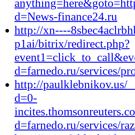
anything=here&goto=htt
d=News-finance24.ru
http://xn----8sbec4aclrb
p1ai/bitrix/redirect.php?
event1=click_to_call&ev
d=farnedo.ru/services/p
http://paulklebnikov.us/
d=0-
incites.thomsonreuters.c
d=farnedo.ru/services/ra