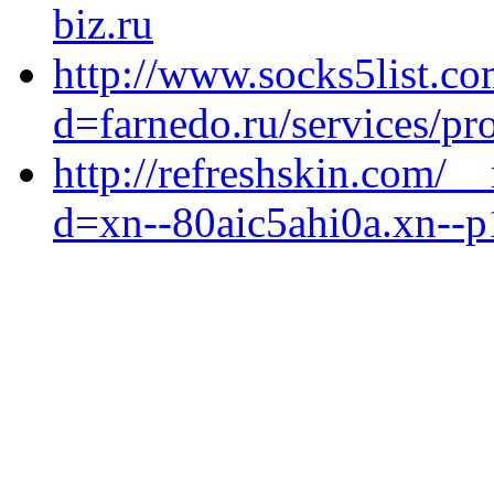
biz.ru
http://www.socks5list.c
d=farnedo.ru/services/p
http://refreshskin.com/_
d=xn--80aic5ahi0a.xn--p