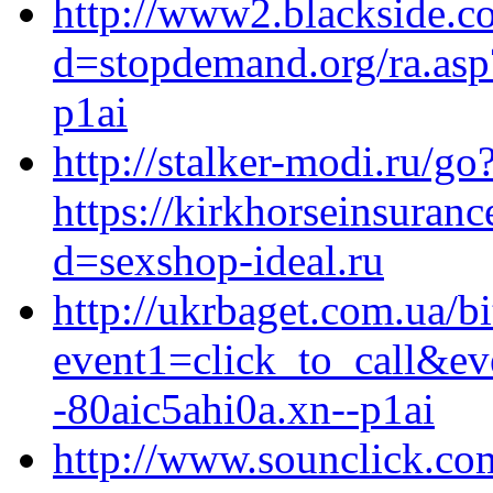
http://www2.blackside.c
d=stopdemand.org/ra.asp?
p1ai
http://stalker-modi.ru/go
https://kirkhorseinsuran
d=sexshop-ideal.ru
http://ukrbaget.com.ua/bi
event1=click_to_call&e
-80aic5ahi0a.xn--p1ai
http://www.sounclick.co