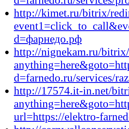
http://kimet.ru/bitrix/red
event1=click_to_call&e
d=фарнедо.рф
http://nignekam.ru/bitrix
anything=here&goto=http
d=farnedo.ru/services/ra
http://17574.it-in.net/bit
anything=here&goto=http
url=https://elektro-farned