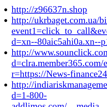
http://z96637n.shop
http://ukrbaget.com.ua/bi
event1=click_to_call&ev
d=xn--80aic5ahi0a.xn--p
http://www.sounclick.co
d=clra.member365.com
r=https://News-finance24
http://indiariskmanagem
d=1-800-
addlimos.com/__media__/