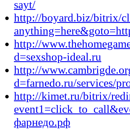
sayt/
http://boyard.biz/bitrix/c
anything=here&goto=htt
http://www.thehomegamec
d=sexshop-ideal.ru
http://www.cambrigde.or
d=farnedo.ru/services/p
http://kimet.ru/bitrix/red
event1=click_to_call&e
фарнедо.рф