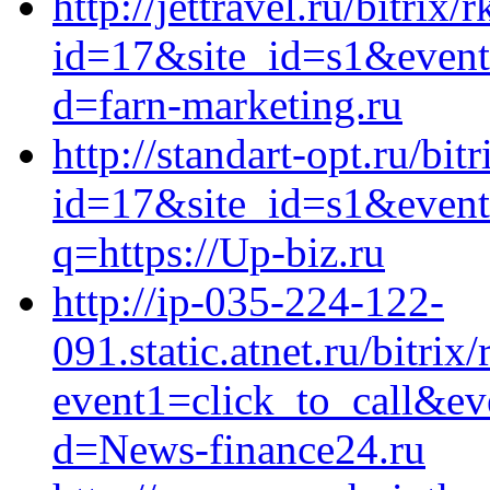
http://jettravel.ru/bitrix/
id=17&site_id=s1&event1
d=farn-marketing.ru
http://standart-opt.ru/bit
id=17&site_id=s1&event
q=https://Up-biz.ru
http://ip-035-224-122-
091.static.atnet.ru/bitrix
event1=click_to_call&ev
d=News-finance24.ru