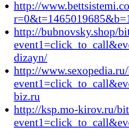
http://www.bettsistemi.c
r=0&t=1465019685&b=1&u
http://bubnovsky.shop/bit
event1=click_to_call&ev
dizayn/
http://www.sexopedia.ru/b
event1=click_to_call&e
biz.ru
http://ksp.mo-kirov.ru/bit
event1=click_to_call&ev