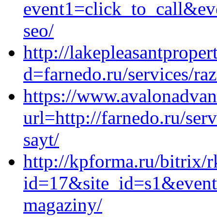
event1=click_to_call&ev
seo/
http://lakepleasantprope
d=farnedo.ru/services/ra
https://www.avalonadvan
url=http://farnedo.ru/se
sayt/
http://kpforma.ru/bitrix/
id=17&site_id=s1&event1
magaziny/