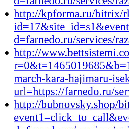
d=farnedo.ru/services/ra
http://kpforma.ru/bitrix/
id=17&site_id=s1&event1
d=farnedo.ru/services/ra
http://www.bettsistemi.c
r=0&t=1465019685&b=1&u=
march-kara-hajimaru-ise
url=https://farnedo.ru/se
http://bubnovsky.shop/bit
event1=click_to_call&ev