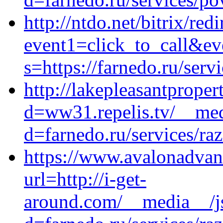
http://ntdo.net/bitrix/red
event1=click_to_call&ev
s=https://farnedo.ru/ser
http://lakepleasantprope
d=ww31.repelis.tv/__med
d=farnedo.ru/services/ra
https://www.avalonadvan
url=http://i-get-
around.com/__media__/js