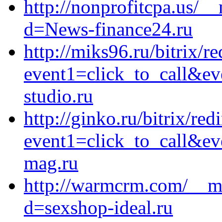
http://nonprofitcpa.us/_
d=News-finance24.ru
http://miks96.ru/bitrix/re
event1=click_to_call&e
studio.ru
http://ginko.ru/bitrix/red
event1=click_to_call&ev
mag.ru
http://warmcrm.com/__me
d=sexshop-ideal.ru