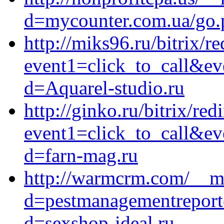
d=mycounter.com.ua/go.p
http://miks96.ru/bitrix/re
event1=click_to_call&ev
d=Aquarel-studio.ru
http://ginko.ru/bitrix/red
event1=click_to_call&ev
d=farn-mag.ru
http://warmcrm.com/__me
d=pestmanagementreporte
d=sexshop-ideal.ru