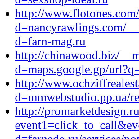
http://www.flotones.com
d=nancyrawlings.com/__m
d=farn-mag.ru
http://chinawood.biz/__m
d=maps.google.gp/url?q=h
http://www.ochziffreales
d=mmwebstudio.pp.ua/redi
http://promarketdesign.ru
event1=click_to_call&ev
d=farnedo.ru/services/po