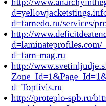
http://www.anarchyinthe
d=yellowjacketstings.inf
d=farnedo.ru/services/p
http://www.deficitdeaten
d=laminateprofiles.com/
d=farn-mag.ru
http://www.svetinljudje
Zone_Id=1&Page_Id=1&Id
d=Toplivis.ru
http://proteplo-spb.ru/bit