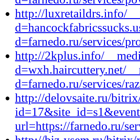
http://luxretaildrs.info/
d=hancockfabricssucks.u
d=farnedo.ru/services/p
http://2kplus.info/__med
d=wxh.haircuttery.net/_
d=farnedo.ru/services/ra
http://delovsaite.ru/bitri
id=17&site_id=s1&event
url=https://farnedo.ru/se
http://biz-vsem.ru/bitrix/