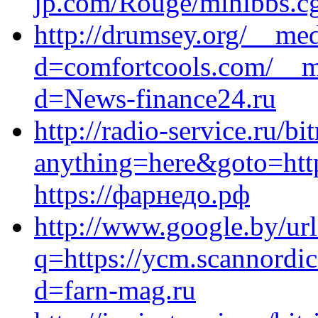
jp.com/Rouge/minibbs.cgi
http://drumsey.org/__med
d=comfortcools.com/__me
d=News-finance24.ru
http://radio-service.ru/bi
anything=here&goto=http
https://фарнедо.рф
http://www.google.by/url
q=https://ycm.scannordi
d=farn-mag.ru