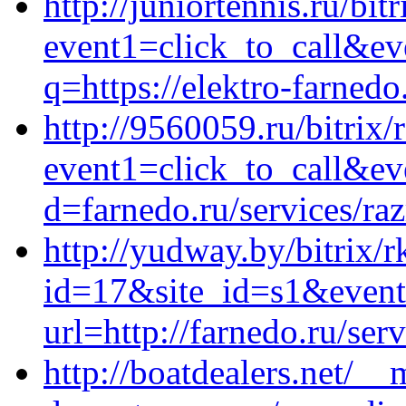
http://juniortennis.ru/bit
event1=click_to_call&ev
q=https://elektro-farnedo
http://9560059.ru/bitrix/
event1=click_to_call&ev
d=farnedo.ru/services/ra
http://yudway.by/bitrix/r
id=17&site_id=s1&event1
url=http://farnedo.ru/ser
http://boatdealers.net/_