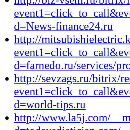
event1=click_to_call&ev
d=News-finance24.ru
http://mitsubishielectric.
event1=click_to_call&ev
d=farnedo.ru/services/p
http://sevzags.ru/bitrix/r
event1=click_to_call&ev
d=world-tips.ru
http://www.la5j.com/__m