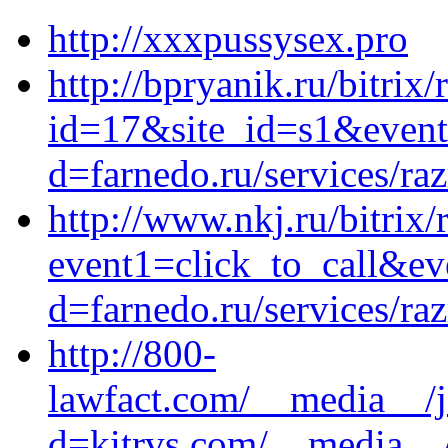
http://xxxpussysex.pro
http://bpryanik.ru/bitrix/
id=17&site_id=s1&event1
d=farnedo.ru/services/ra
http://www.nkj.ru/bitrix/
event1=click_to_call&ev
d=farnedo.ru/services/ra
http://800-
lawfact.com/__media__/j
d=kitrvs.com/__media__/