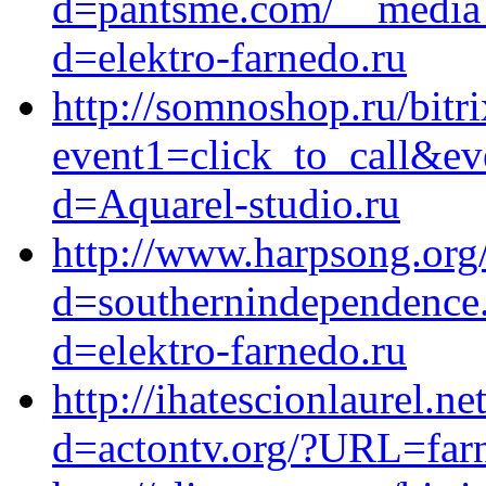
d=pantsme.com/__media_
d=elektro-farnedo.ru
http://somnoshop.ru/bitri
event1=click_to_call&ev
d=Aquarel-studio.ru
http://www.harpsong.org
d=southernindependence
d=elektro-farnedo.ru
http://ihatescionlaurel.n
d=actontv.org/?URL=farn