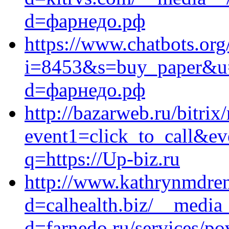
d=фарнедо.рф
https://www.chatbots.org/
i=8453&s=buy_paper&u=ht
d=фарнедо.рф
http://bazarweb.ru/bitrix
event1=click_to_call&ev
q=https://Up-biz.ru
http://www.kathrynmdre
d=calhealth.biz/__media_
d=farnedo.ru/services/po