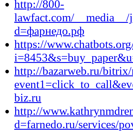
http://800-
lawfact.com/__media__/j
d=фарнедо.рф
https://www.chatbots.org/
i=8453&s=buy_paper&u=
http://bazarweb.ru/bitrix
event1=click_to_call&e
biz.ru
http://www.kathrynmdre
d=farnedo.ru/services/po