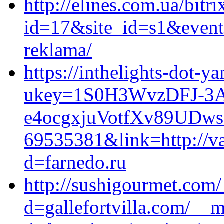
http://elines.com.ua/bitri
id=17&site_id=s1&event1
reklama/
https://inthelights-dot-
ukey=1S0H3WvzDFJ-3A
e4ocgxjuVotfXv89UDw
69535381&link=http://va
d=farnedo.ru
http://sushigourmet.com
d=gallefortvilla.com/__m