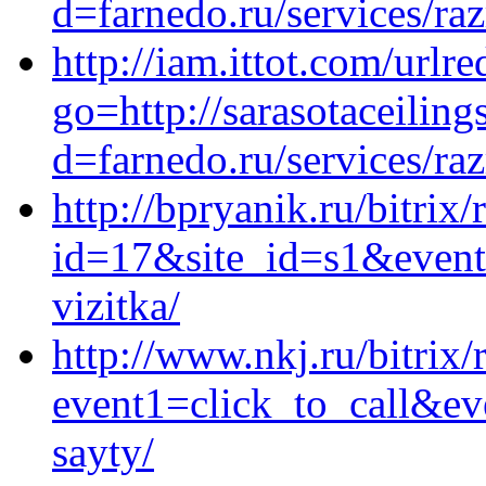
d=farnedo.ru/services/ra
http://iam.ittot.com/urlre
go=http://sarasotaceilin
d=farnedo.ru/services/ra
http://bpryanik.ru/bitrix/
id=17&site_id=s1&event1
vizitka/
http://www.nkj.ru/bitrix/
event1=click_to_call&ev
sayty/