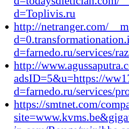
d=todaysdietician.com/_
d=Toplivis.ru
http://netranger.com/__m
d=0.transformationation.
d=farnedo.ru/services/ra
http://www.agussaputra.c
adsID=5&u=https://ww17
d=farnedo.ru/services/p
https://smtnet.com/com
site=www.kvms.be&gigaur