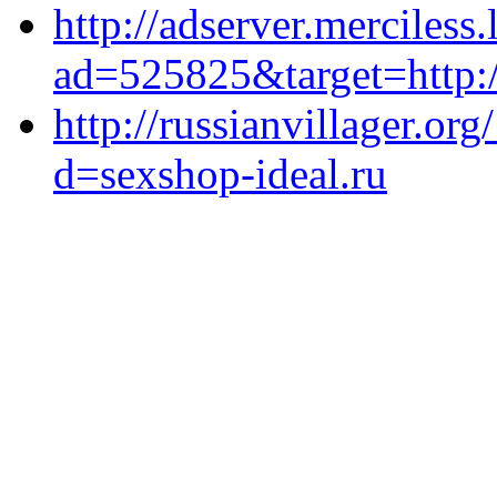
http://adserver.merciless
ad=525825&target=http:/
http://russianvillager.or
d=sexshop-ideal.ru