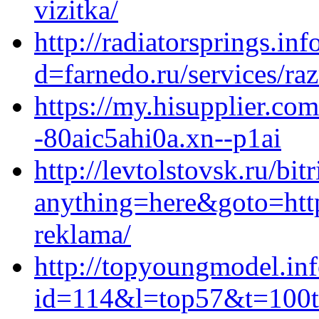
vizitka/
http://radiatorsprings.i
d=farnedo.ru/services/ra
https://my.hisupplier.com
-80aic5ahi0a.xn--p1ai
http://levtolstovsk.ru/bit
anything=here&goto=http
reklama/
http://topyoungmodel.inf
id=114&l=top57&t=100t&u