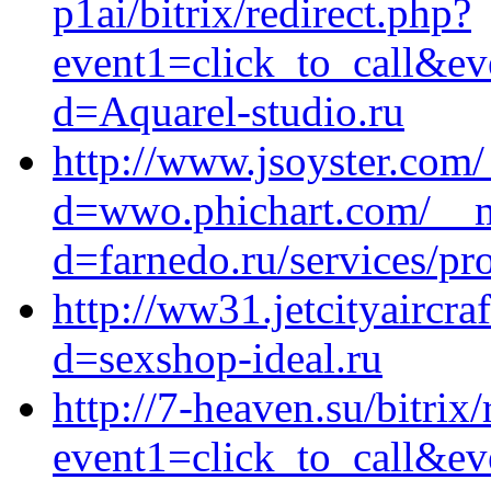
p1ai/bitrix/redirect.php?
event1=click_to_call&e
d=Aquarel-studio.ru
http://www.jsoyster.com
d=wwo.phichart.com/__m
d=farnedo.ru/services/p
http://ww31.jetcityaircr
d=sexshop-ideal.ru
http://7-heaven.su/bitrix/
event1=click_to_call&ev