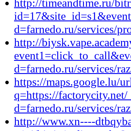
http://timeandtime.ru/bit
id=17&site_id=s1&event
d=farnedo.ru/services/p
http://biysk.vape.academy
event1=click_to_call&ev
d=farnedo.ru/services/ra
https://maps.google.lu/ur
q=https://factorycity.ne
d=farnedo.ru/services/ra
http://www.xn----dtbqyb