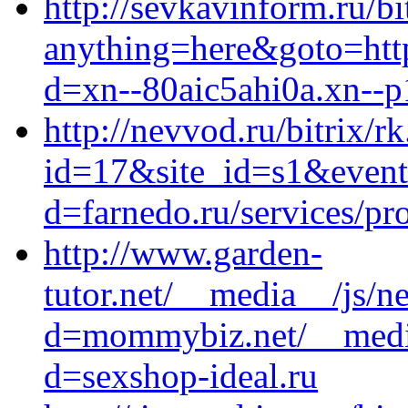
http://sevkavinform.ru/bi
anything=here&goto=http
d=xn--80aic5ahi0a.xn--p
http://nevvod.ru/bitrix/r
id=17&site_id=s1&event1
d=farnedo.ru/services/p
http://www.garden-
tutor.net/__media__/js/n
d=mommybiz.net/__media
d=sexshop-ideal.ru