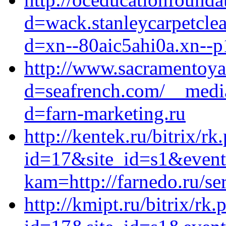
d=wack.stanleycarpetcle
d=xn--80aic5ahi0a.xn--p
http://www.sacramentoya
d=seafrench.com/__media
d=farn-marketing.ru
http://kentek.ru/bitrix/rk
id=17&site_id=s1&event1
kam=http://farnedo.ru/se
http://kmipt.ru/bitrix/rk.