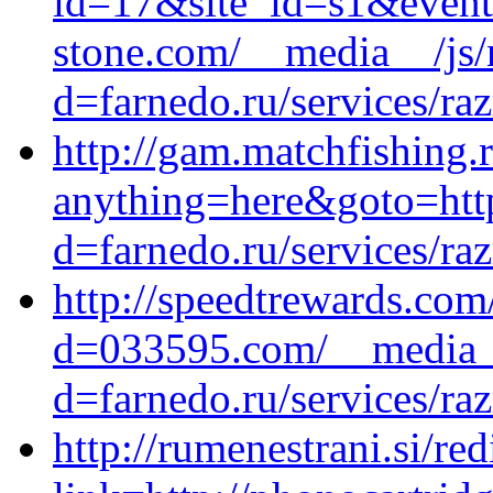
id=17&site_id=s1&event
stone.com/__media__/js/
d=farnedo.ru/services/ra
http://gam.matchfishing.r
anything=here&goto=http
d=farnedo.ru/services/ra
http://speedtrewards.co
d=033595.com/__media__
d=farnedo.ru/services/ra
http://rumenestrani.si/red