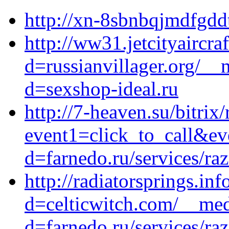
http://xn-8sbnbqjmdfgdd
http://ww31.jetcityaircr
d=russianvillager.org/__
d=sexshop-ideal.ru
http://7-heaven.su/bitrix/
event1=click_to_call&ev
d=farnedo.ru/services/ra
http://radiatorsprings.i
d=celticwitch.com/__med
d=farnedo.ru/services/ra