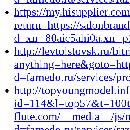
https://my.hisupplier.co
return=https://salonbran
d=xn--80aic5ahi0a.xn--p
http://levtolstovsk.ru/bit
anything=here&goto=http
d=farnedo.ru/services/p
http://topyoungmodel.inf
id=114&l=top57&t=100t&
flute.com/__media__/js/
d=farnedo.ru/services/ra