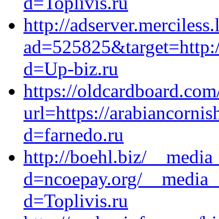
d=Toplivis.ru
http://adserver.merciless
ad=525825&target=http:/
d=Up-biz.ru
https://oldcardboard.com
url=https://arabiancorni
d=farnedo.ru
http://boehl.biz/__media
d=ncoepay.org/__media__
d=Toplivis.ru