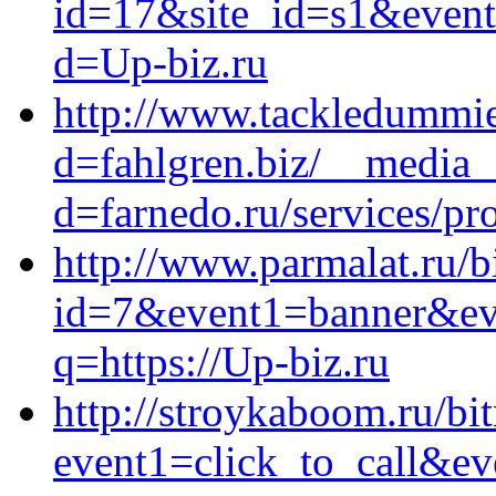
id=17&site_id=s1&event1
d=Up-biz.ru
http://www.tackledummie
d=fahlgren.biz/__media_
d=farnedo.ru/services/p
http://www.parmalat.ru/b
id=7&event1=banne
q=https://Up-biz.ru
http://stroykaboom.ru/bit
event1=click_to_call&e