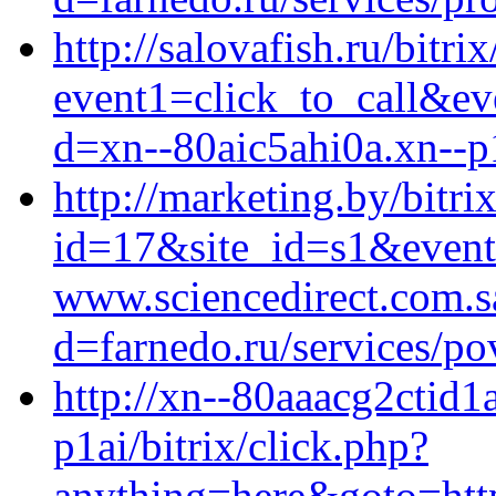
http://salovafish.ru/bitri
event1=click_to_call&ev
d=xn--80aic5ahi0a.xn--p
http://marketing.by/bitri
id=17&site_id=s1&event
www.sciencedirect.com.s
d=farnedo.ru/services/po
http://xn--80aaacg2ctid
p1ai/bitrix/click.php?
anything=here&goto=http