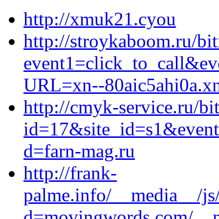
http://xmuk21.cyou
http://stroykaboom.ru/bit
event1=click_to_call&ev
URL=xn--80aic5ahi0a.xn
http://cmyk-service.ru/bi
id=17&site_id=s1&event
d=farn-mag.ru
http://frank-
palme.info/__media__/js
d=movingwords.com/__me