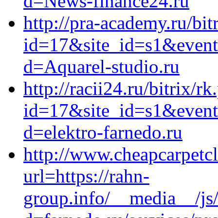
d=News-finance24.ru
http://pra-academy.ru/bit
id=17&site_id=s1&event1
d=Aquarel-studio.ru
http://racii24.ru/bitrix/r
id=17&site_id=s1&event1
d=elektro-farnedo.ru
http://www.cheapcarpetc
url=https://rahn-
group.info/__media__/js