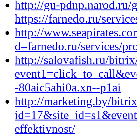
http://gu-pdnp.narod.ru/
https://farnedo.ru/servic
http://www.seapirates.c
d=farnedo.ru/services/p
http://salovafish.ru/bitri
event1=click_to_call&e
-80aic5ahi0a.xn--p1ai
http://marketing.by/bitri
id=17&site_id=s1&event
effektivnost/