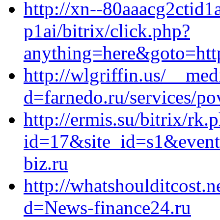
http://xn--80aaacg2ctid
p1ai/bitrix/click.php?
anything=here&goto=http
http://wlgriffin.us/__me
d=farnedo.ru/services/po
http://ermis.su/bitrix/rk.
id=17&site_id=s1&event
biz.ru
http://whatshoulditcost.
d=News-finance24.ru