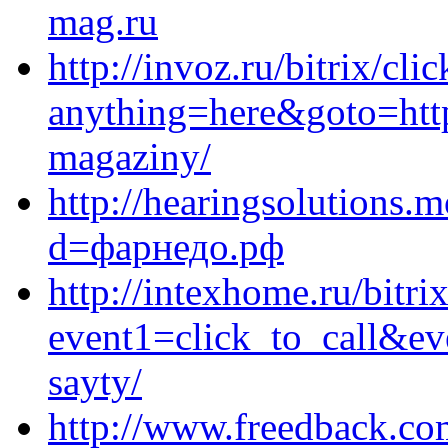
mag.ru
http://invoz.ru/bitrix/cli
anything=here&goto=https
magaziny/
http://hearingsolutions.
d=фарнедо.рф
http://intexhome.ru/bitri
event1=click_to_call&ev
sayty/
http://www.freedback.c