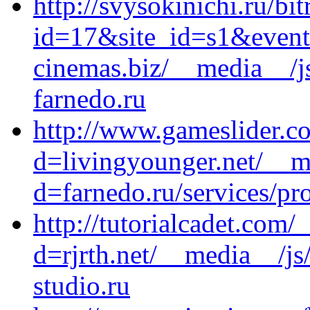
http://svysokinichi.ru/bit
id=17&site_id=s1&event
cinemas.biz/__media__/j
farnedo.ru
http://www.gameslider.c
d=livingyounger.net/__m
d=farnedo.ru/services/p
http://tutorialcadet.com
d=rjrth.net/__media__/j
studio.ru