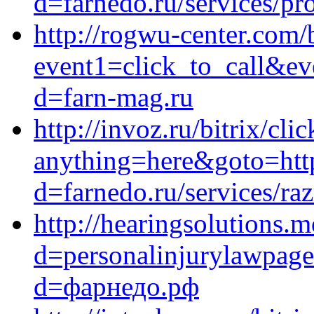
d=farnedo.ru/services/p
http://rogwu-center.com/b
event1=click_to_call&ev
d=farn-mag.ru
http://invoz.ru/bitrix/cli
anything=here&goto=http
d=farnedo.ru/services/ra
http://hearingsolutions.
d=personalinjurylawpage
d=фарнедо.рф