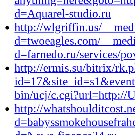
d=Aquarel-studio.ru
http://wlgriffin.us/__me
d=twoeagles.com/__media
d=farnedo.ru/services/po
http://ermis.su/bitrix/rk.
id=17&site_id=s1&event1
bin/ucj/c.cgi?url=http://
http://whatshoulditcost.
d=babyssmokehousefrahc