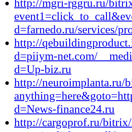
http://mgri-rggru.ru/bitri
event1=click_to_call&e
d=farnedo.ru/services/p
http://qebuildingproduct
d=piiym-net.com/__media
d=Up-biz.ru
http://neuroimplanta.ru/b
anything=here&goto=http
d=News-finance24.ru
http://cargoprof.ru/bitrix