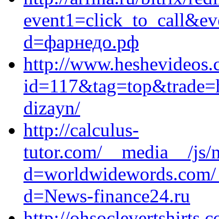
event1=click_to_call&ev
d=фарнедо.рф
http://www.heshevideos.c
id=117&tag=top&trade=htt
dizayn/
http://calculus-
tutor.com/__media__/js/
d=worldwidewords.com/_
d=News-finance24.ru
http://ohsoclevertshirts