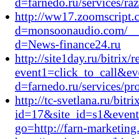
d=farnedo.ru/services/ra
http://ww17.zoomscript.
d=monsoonaudio.com/__m
d=News-finance24.ru
http://site1day.ru/bitrix/
event1=click_to_call&ev
d=farnedo.ru/services/p
http://tc-svetlana.ru/bitr
id=17&site_id=s1&event1
go=http://farn-marketing