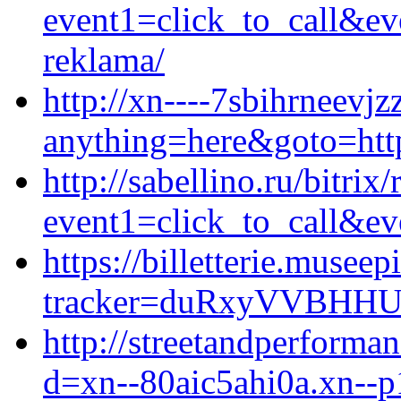
event1=click_to_call&ev
reklama/
http://xn----7sbihrneevjz
anything=here&goto=http
http://sabellino.ru/bitrix
event1=click_to_call&ev
https://billetterie.museep
tracker=duRxyVVBHHUJ
http://streetandperforma
d=xn--80aic5ahi0a.xn--p