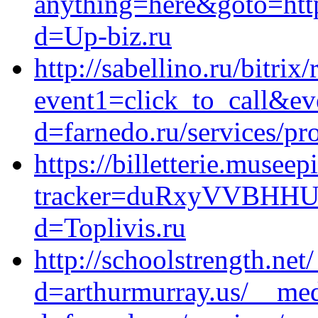
anything=here&goto=http
d=Up-biz.ru
http://sabellino.ru/bitrix
event1=click_to_call&ev
d=farnedo.ru/services/p
https://billetterie.museep
tracker=duRxyVVBHHUJu
d=Toplivis.ru
http://schoolstrength.ne
d=arthurmurray.us/__med