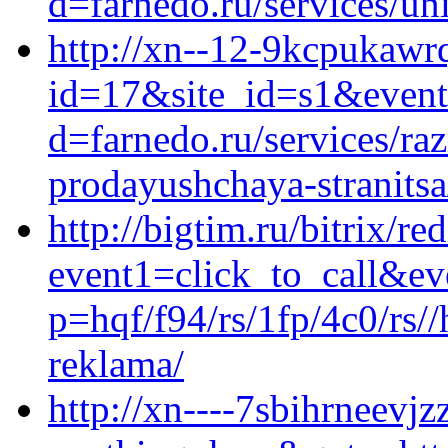
d=farnedo.ru/services/un
http://xn--12-9kcpukawrq
id=17&site_id=s1&event
d=farnedo.ru/services/ra
prodayushchaya-stranitsa
http://bigtim.ru/bitrix/re
event1=click_to_call&e
p=hqf/f94/rs/1fp/4c0/rs//
reklama/
http://xn----7sbihrneevjz