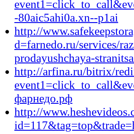
event1=click_to_call&e
-80aic5ahi0a.xn--p1ai
http://www.safekeepstor
d=farnedo.ru/services/ra
prodayushchaya-stranitsa
http://arfina.ru/bitrix/red
event1=click_to_call&e
фарнедо.рф
http://www.heshevideos.c
id=117&tag=top&trade=ht