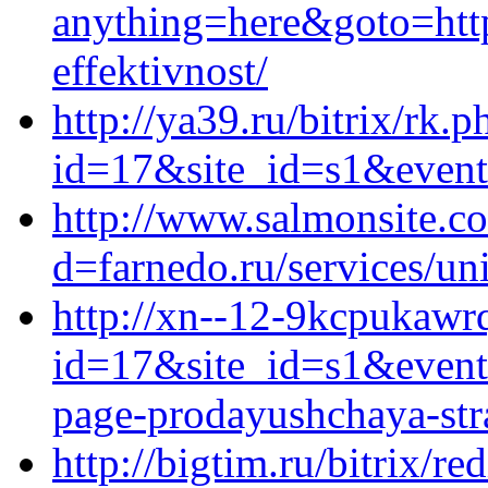
anything=here&goto=http
effektivnost/
http://ya39.ru/bitrix/rk.p
id=17&site_id=s1&event1
http://www.salmonsite.c
d=farnedo.ru/services/un
http://xn--12-9kcpukawrq
id=17&site_id=s1&event1
page-prodayushchaya-stra
http://bigtim.ru/bitrix/re