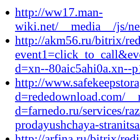
http://ww17.man-
wiki.net/__media__/js/n
http://akm56.ru/bitrix/re
event1=click_to_call&ev
d=xn--80aic5ahi0a.xn--p
http://www.safekeepstor
d=rededownload.com/__m
d=farnedo.ru/services/ra
prodayushchaya-stranitsa
http://arfina.ru/bitrix/red