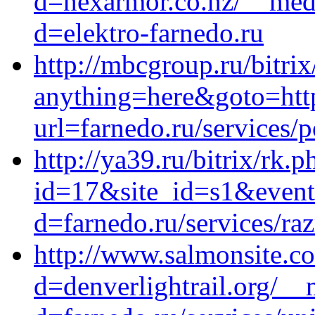
d=hexarmor.co.nz/__medi
d=elektro-farnedo.ru
http://mbcgroup.ru/bitrix
anything=here&goto=https
url=farnedo.ru/services/
http://ya39.ru/bitrix/rk.p
id=17&site_id=s1&event
d=farnedo.ru/services/ra
http://www.salmonsite.c
d=denverlightrail.org/__