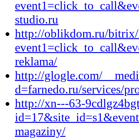
event1=click_to_call&e
studio.ru
http://oblikdom.ru/bitrix
event1=click_to_call&ev
reklama/
http://glogle.com/__medi
d=farnedo.ru/services/p
http://xn---63-9cdlgz4bgt
id=17&site_id=s1&event1
magaziny/