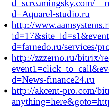
d=screamingsky.com/__me
d=Aquarel-studio.ru
http://www.aamsystems.ru
id=17&site_id=s1&event1
d=farnedo.ru/services/p
http://zzzerno.ru/bitrix/r
event1=click_to_call&ev
d=News-finance24.ru
http://akcent-pro.com/bit
anything=here&goto=https