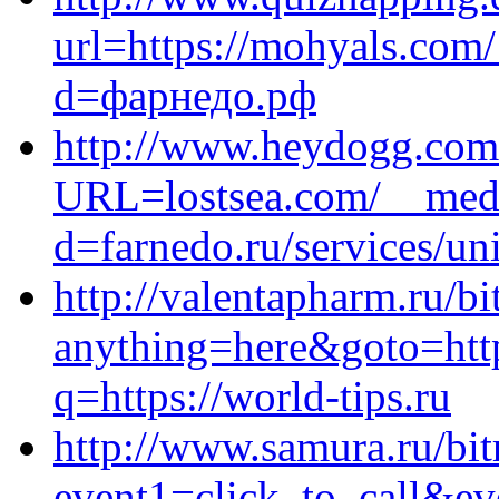
url=https://mohyals.com
d=фарнедо.рф
http://www.heydogg.com
URL=lostsea.com/__medi
d=farnedo.ru/services/un
http://valentapharm.ru/bi
anything=here&goto=http
q=https://world-tips.ru
http://www.samura.ru/bitr
event1=click_to_call&ev