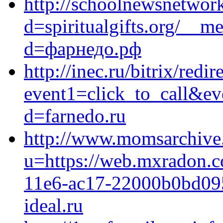
http://schoolnewsnetwor
d=spiritualgifts.org/__m
d=фарнедо.рф
http://inec.ru/bitrix/redir
event1=click_to_call&ev
d=farnedo.ru
http://www.momsarchive.
u=https://web.mxradon.c
11e6-ac17-22000b0bd095
ideal.ru