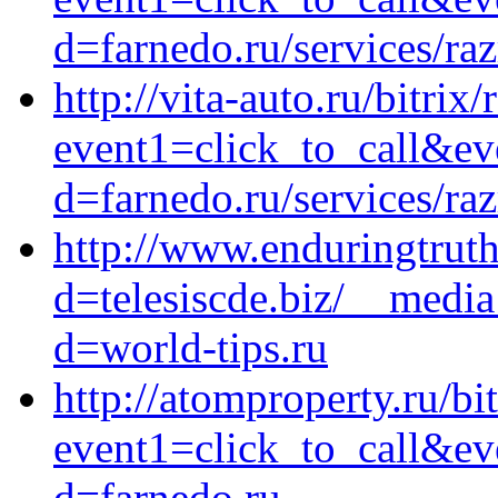
d=farnedo.ru/services/ra
http://vita-auto.ru/bitrix/
event1=click_to_call&e
d=farnedo.ru/services/ra
http://www.enduringtrut
d=telesiscde.biz/__media
d=world-tips.ru
http://atomproperty.ru/bit
event1=click_to_call&ev
d=farnedo.ru