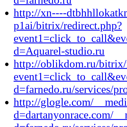
http://xn----dtbhhllokat
p1ai/bitrix/redirect.php?
event1=click_to_call&e
d=Aquarel-studio.ru
http://oblikdom.ru/bitrix
event1=click_to_call&ev
d=farnedo.ru/services/p
http://glogle.com/__medi
d=dartanyonrace.com/__m