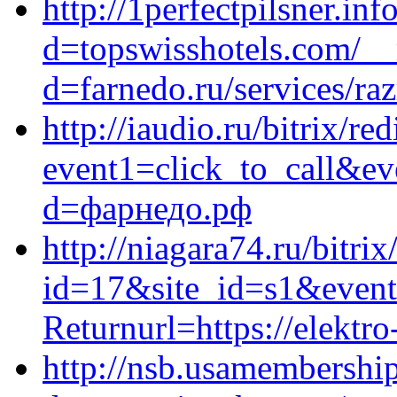
http://1perfectpilsner.in
d=topswisshotels.com/__
d=farnedo.ru/services/ra
http://iaudio.ru/bitrix/re
event1=click_to_call&ev
d=фарнедо.рф
http://niagara74.ru/bitrix
id=17&site_id=s1&event1
Returnurl=https://elektro
http://nsb.usamembershi