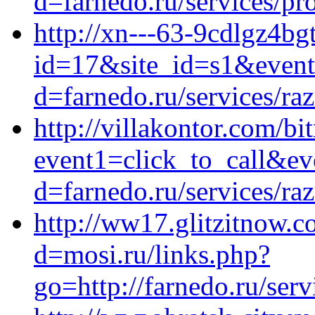
d=farnedo.ru/services/p
http://xn---63-9cdlgz4bgt
id=17&site_id=s1&event1
d=farnedo.ru/services/ra
http://villakontor.com/bit
event1=click_to_call&e
d=farnedo.ru/services/ra
http://ww17.glitzitnow.
d=mosi.ru/links.php?
go=http://farnedo.ru/ser