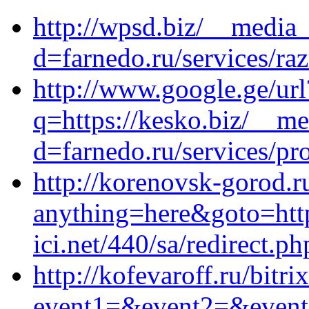
http://wpsd.biz/__media_
d=farnedo.ru/services/ra
http://www.google.ge/url
q=https://kesko.biz/__me
d=farnedo.ru/services/p
http://korenovsk-gorod.ru
anything=here&goto=https
ici.net/440/sa/redirect.p
http://kofevaroff.ru/bitri
event1=&event2=&event3=