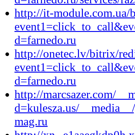
http://it-module.com.ua/b
event1=click_to_call&ev
d=farnedo.ru
http://onetec.lv/bitrix/re
event1=click_to_call&e
d=farnedo.ru
http://marcsazer.com/__m
d=kulesza.us/__media__/
mag.ru
http://xn--e1aaegkdp0h.xn