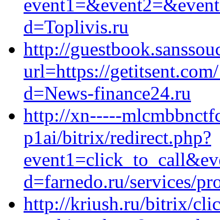
event1=&event2=&event3
d=Toplivis.ru
http://guestbook.sanssou
url=https://getitsent.co
d=News-finance24.ru
http://xn-----mlcmbbnct
p1ai/bitrix/redirect.php?
event1=click_to_call&ev
d=farnedo.ru/services/p
http://kriush.ru/bitrix/cl