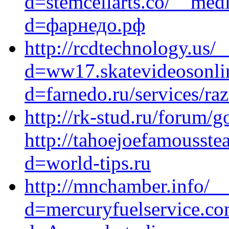
d=stemcellarts.co/__medi
d=фарнедо.рф
http://rcdtechnology.us/
d=ww17.skatevideosonlin
d=farnedo.ru/services/ra
http://rk-stud.ru/forum/g
http://tahoejoefamousst
d=world-tips.ru
http://mnchamber.info/_
d=mercuryfuelservice.co