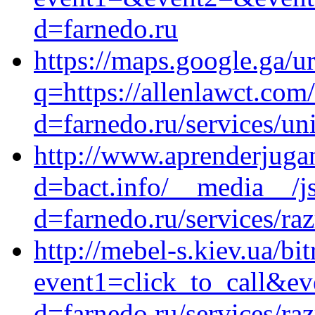
d=farnedo.ru
https://maps.google.ga/ur
q=https://allenlawct.com
d=farnedo.ru/services/un
http://www.aprenderjuga
d=bact.info/__media__/j
d=farnedo.ru/services/ra
http://mebel-s.kiev.ua/bit
event1=click_to_call&ev
d=farnedo.ru/services/ra