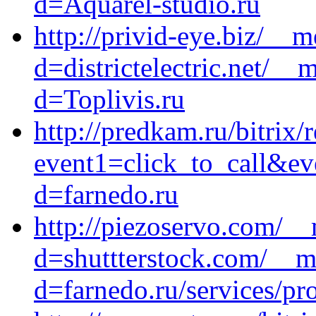
d=Aquarel-studio.ru
http://privid-eye.biz/__
d=districtelectric.net/__
d=Toplivis.ru
http://predkam.ru/bitrix/
event1=click_to_call&ev
d=farnedo.ru
http://piezoservo.com/__
d=shuttterstock.com/__m
d=farnedo.ru/services/p