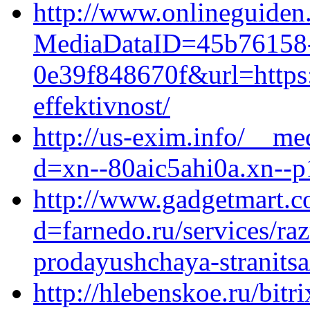
http://www.onlineguiden
MediaDataID=45b76158-
0e39f848670f&url=https:
effektivnost/
http://us-exim.info/__me
d=xn--80aic5ahi0a.xn--p
http://www.gadgetmart.c
d=farnedo.ru/services/ra
prodayushchaya-stranitsa
http://hlebenskoe.ru/bitri