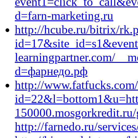
event1=click_to_call&ev
d=farn-marketing.ru
http://hcube.ru/bitrix/rk.
id=17&site_id=s1&event
learningpartner.com/__m
d=фарнедо.рф
http://www.fatfucks.com/
id=22&l=bottom1&u=http
150000.mosgorkredit.ru/
http://farnedo.ru/service