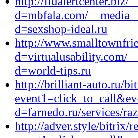
http://flualertcenter.biz
d=mbfala.com/__media__/
d=sexshop-ideal.ru
http://www.smalltownfri
d=virtualusability.com/_
d=world-tips.ru
http://brilliant-auto.ru/bi
event1=click_to_call&ev
d=farnedo.ru/services/ra
http://adver.style/bitrix/