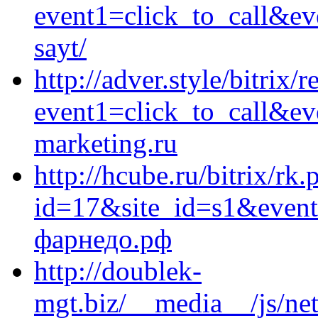
event1=click_to_call&ev
sayt/
http://adver.style/bitrix/
event1=click_to_call&ev
marketing.ru
http://hcube.ru/bitrix/rk.
id=17&site_id=s1&event
фарнедо.рф
http://doublek-
mgt.biz/__media__/js/ne