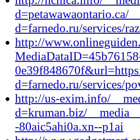
d=petawawaontario.ca/__
d=farnedo.ru/services/ra
http://www.onlineguiden
MediaDataID=45b76158-
0e39f848670f&url=https:
d=farnedo.ru/services/po
http://us-exim.info/__me
d=kruman.biz/__media__
-80aic5ahi0a.xn--p1ai