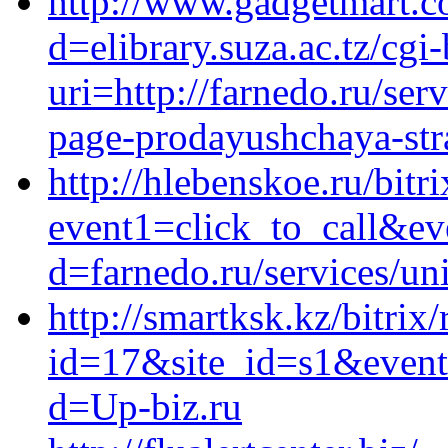
http://www.gadgetmart.c
d=elibrary.suza.ac.tz/cgi
uri=http://farnedo.ru/ser
page-prodayushchaya-stra
http://hlebenskoe.ru/bitri
event1=click_to_call&e
d=farnedo.ru/services/un
http://smartksk.kz/bitrix
id=17&site_id=s1&event1
d=Up-biz.ru