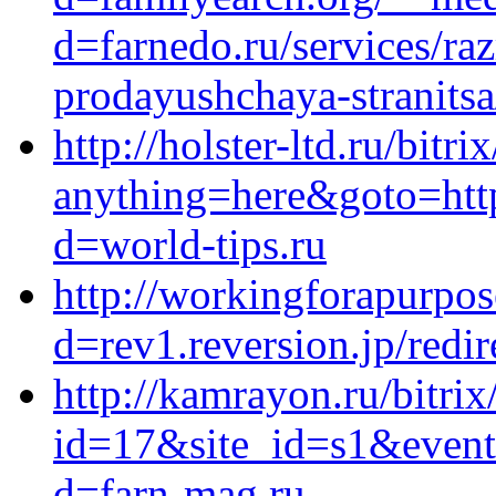
d=farnedo.ru/services/ra
prodayushchaya-stranitsa
http://holster-ltd.ru/bitri
anything=here&goto=http
d=world-tips.ru
http://workingforapurpo
d=rev1.reversion.jp/redir
http://kamrayon.ru/bitrix
id=17&site_id=s1&event
d=farn-mag.ru