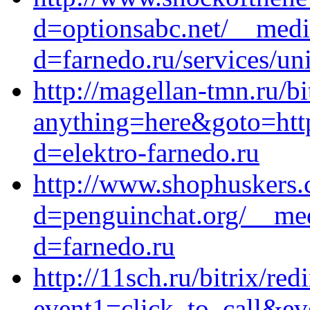
d=optionsabc.net/__medi
d=farnedo.ru/services/un
http://magellan-tmn.ru/bi
anything=here&goto=http
d=elektro-farnedo.ru
http://www.shophuskers.
d=penguinchat.org/__med
d=farnedo.ru
http://11sch.ru/bitrix/red
event1=click_to_call&ev