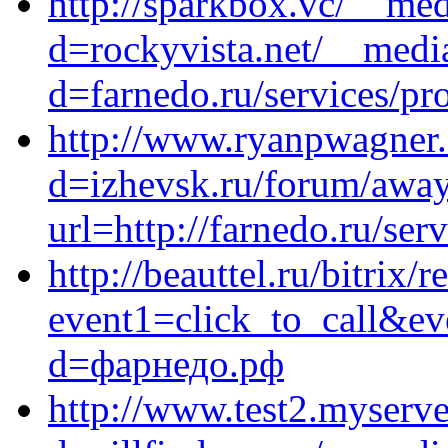
http://sparkbox.vc/__med
d=rockyvista.net/__medi
d=farnedo.ru/services/p
http://www.ryanpwagner.
d=izhevsk.ru/forum/awa
url=http://farnedo.ru/ser
http://beauttel.ru/bitrix/r
event1=click_to_call&ev
d=фарнедо.рф
http://www.test2.myserve