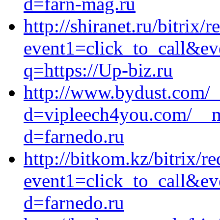
d=farn-mag.ru
http://shiranet.ru/bitrix/r
event1=click_to_call&ev
q=https://Up-biz.ru
http://www.bydust.com/_
d=vipleech4you.com/__m
d=farnedo.ru
http://bitkom.kz/bitrix/re
event1=click_to_call&ev
d=farnedo.ru