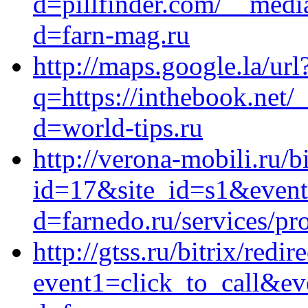
d=pillfinder.com/__medi
d=farn-mag.ru
http://maps.google.la/url
q=https://inthebook.net/
d=world-tips.ru
http://verona-mobili.ru/b
id=17&site_id=s1&event1
d=farnedo.ru/services/p
http://gtss.ru/bitrix/redir
event1=click_to_call&ev