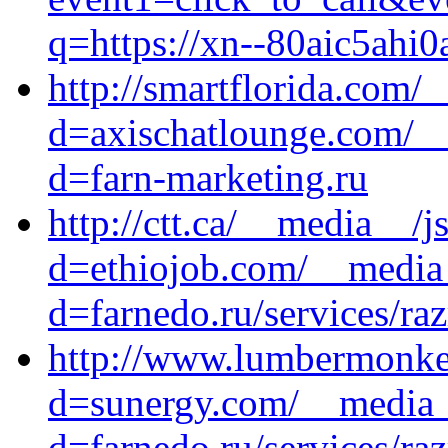
q=https://xn--80aic5ahi0
http://smartflorida.com/
d=axischatlounge.com/__
d=farn-marketing.ru
http://ctt.ca/__media__/j
d=ethiojob.com/__media_
d=farnedo.ru/services/ra
http://www.lumbermonkey
d=sunergy.com/__media__
d=farnedo.ru/services/ra