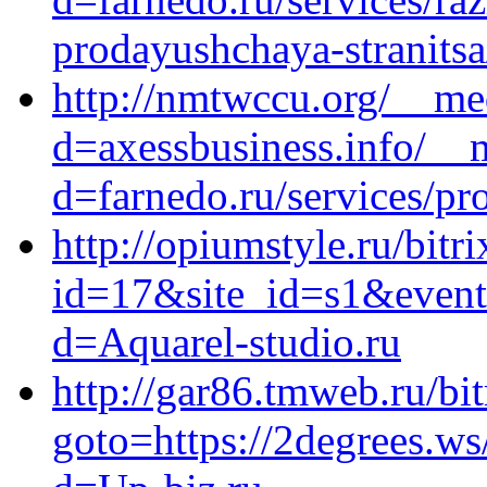
prodayushchaya-stranitsa
http://nmtwccu.org/__me
d=axessbusiness.info/__
d=farnedo.ru/services/p
http://opiumstyle.ru/bitr
id=17&site_id=s1&event
d=Aquarel-studio.ru
http://gar86.tmweb.ru/bit
goto=https://2degrees.w