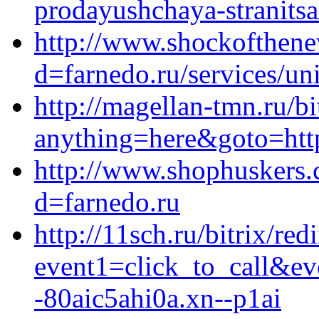
prodayushchaya-stranitsa
http://www.shockofthene
d=farnedo.ru/services/un
http://magellan-tmn.ru/bi
anything=here&goto=https
http://www.shophuskers.
d=farnedo.ru
http://11sch.ru/bitrix/red
event1=click_to_call&e
-80aic5ahi0a.xn--p1ai