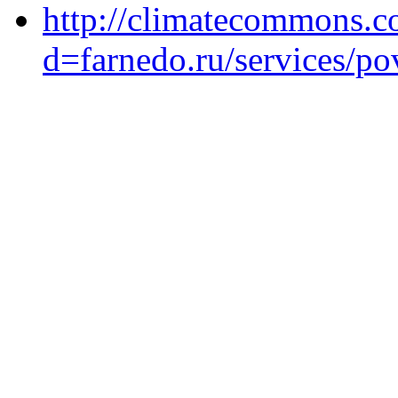
http://climatecommons.c
d=farnedo.ru/services/po