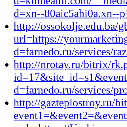
d=kinhealth.com/__media
d=xn--80aic5ahi0a.xn--p
http://ossokolje.edu.ba/
url=https://yourmarketin
d=farnedo.ru/services/ra
http://nrotay.ru/bitrix/rk
id=17&site_id=s1&event
d=farnedo.ru/services/p
http://gazteplostroy.ru/bi
event1=&event2=&event3