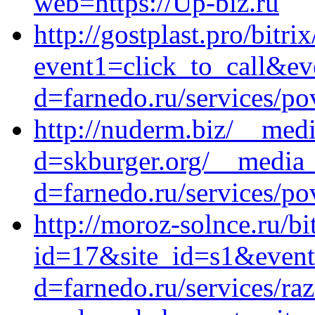
web=https://Up-biz.ru
http://gostplast.pro/bitri
event1=click_to_call&ev
d=farnedo.ru/services/po
http://nuderm.biz/__medi
d=skburger.org/__media_
d=farnedo.ru/services/po
http://moroz-solnce.ru/bi
id=17&site_id=s1&event
d=farnedo.ru/services/ra