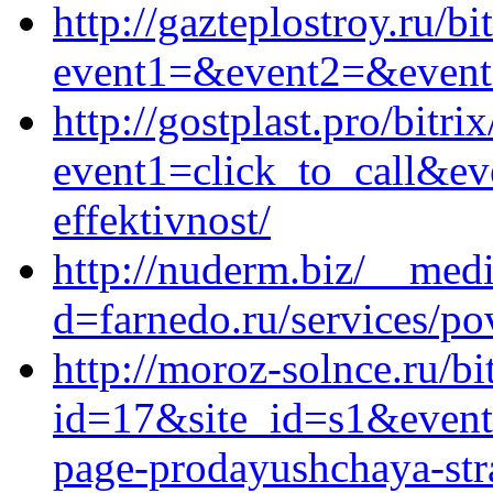
http://gazteplostroy.ru/bi
event1=&event2=&event3
http://gostplast.pro/bitri
event1=click_to_call&ev
effektivnost/
http://nuderm.biz/__medi
d=farnedo.ru/services/po
http://moroz-solnce.ru/bi
id=17&site_id=s1&event1
page-prodayushchaya-stra