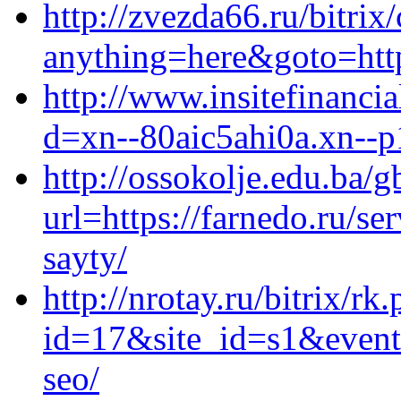
http://zvezda66.ru/bitrix
anything=here&goto=http
http://www.insitefinanci
d=xn--80aic5ahi0a.xn--p
http://ossokolje.edu.ba/
url=https://farnedo.ru/s
sayty/
http://nrotay.ru/bitrix/rk
id=17&site_id=s1&event1
seo/