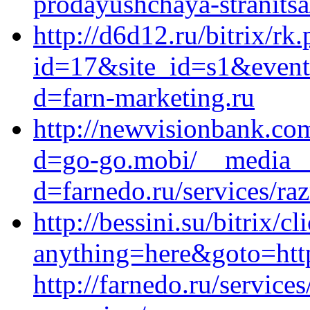
prodayushchaya-stranitsa
http://d6d12.ru/bitrix/rk
id=17&site_id=s1&event1
d=farn-marketing.ru
http://newvisionbank.co
d=go-go.mobi/__media__/
d=farnedo.ru/services/ra
http://bessini.su/bitrix/c
anything=here&goto=http
http://farnedo.ru/service