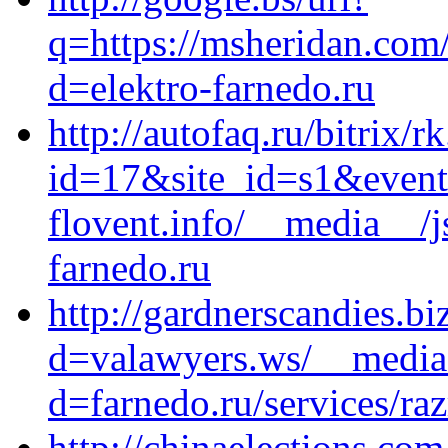
q=https://msheridan.com
d=elektro-farnedo.ru
http://autofaq.ru/bitrix/r
id=17&site_id=s1&event
flovent.info/__media__/j
farnedo.ru
http://gardnerscandies.b
d=valawyers.ws/__media_
d=farnedo.ru/services/ra
http://chinaelections.co