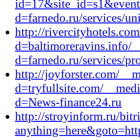
id=17&site_id=s1&event1
d=farnedo.ru/services/un
http://rivercityhotels.c
d=baltimoreravins.info/
d=farnedo.ru/services/p
http://joyforster.com/__
d=tryfullsite.com/__medi
d=News-finance24.ru
http://stroyinform.ru/bitr
anything=here&goto=http