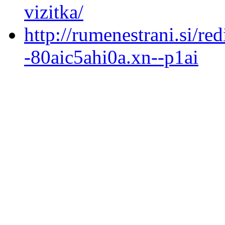
vizitka/
http://rumenestrani.si/red
-80aic5ahi0a.xn--p1ai