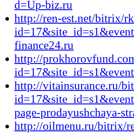
d=Up-biz.ru
http://ren-est.net/bitrix/r
id=17&site_id=s1&event
finance24.ru
http://prokhorovfund.com
id=17&site_id=s1&event
http://vitainsurance.ru/bi
id=17&site_id=s1&event1
page-prodayushchaya-stra
http://oilmenu.ru/bitrix/r