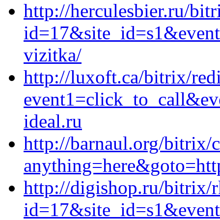
http://herculesbier.ru/bit
id=17&site_id=s1&event1
vizitka/
http://luxoft.ca/bitrix/red
event1=click_to_call&e
ideal.ru
http://barnaul.org/bitrix/
anything=here&goto=https
http://digishop.ru/bitrix/
id=17&site_id=s1&event1