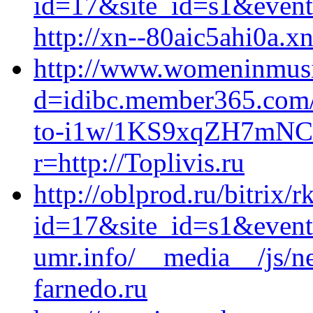
id=17&site_id=s1&event
http://xn--80aic5ahi0a.xn
http://www.womeninmusi
d=idibc.member365.com
to-i1w/1KS9xqZH7mNC
r=http://Toplivis.ru
http://oblprod.ru/bitrix/r
id=17&site_id=s1&event
umr.info/__media__/js/n
farnedo.ru