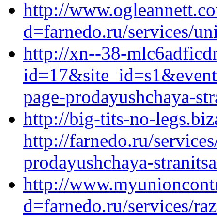
http://www.ogleannett.c
d=farnedo.ru/services/un
http://xn--38-mlc6adficd
id=17&site_id=s1&event1
page-prodayushchaya-stra
http://big-tits-no-legs.b
http://farnedo.ru/service
prodayushchaya-stranitsa
http://www.myunioncontr
d=farnedo.ru/services/ra