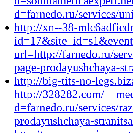
d=southamericaexpert.ne
d=farnedo.ru/services/un
http://xn--38-mlc6adficd
id=17&site_id=s1&event
url=http://farnedo.ru/ser
page-prodayushchaya-stra
http://big-tits-no-legs.b
http://328282.com/__med
d=farnedo.ru/services/ra
prodayushchaya-stranitsa