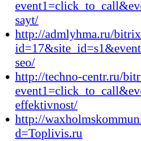
event1=click_to_call&ev
sayt/
http://admlyhma.ru/bitri
id=17&site_id=s1&event1
seo/
http://techno-centr.ru/bit
event1=click_to_call&ev
effektivnost/
http://waxholmskommun.i
d=Toplivis.ru