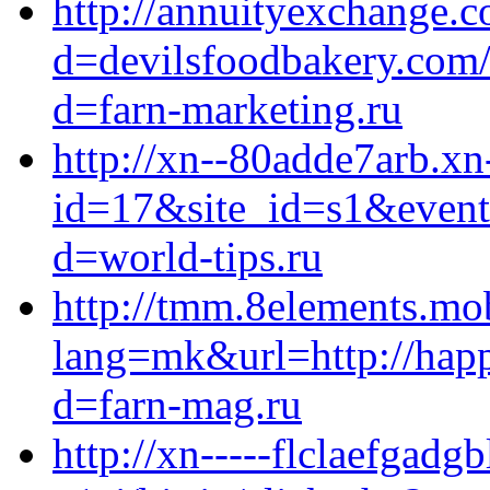
http://annuityexchange.
d=devilsfoodbakery.com/
d=farn-marketing.ru
http://xn--80adde7arb.xn-
id=17&site_id=s1&event
d=world-tips.ru
http://tmm.8elements.mo
lang=mk&url=http://happ
d=farn-mag.ru
http://xn-----flclaefgadg