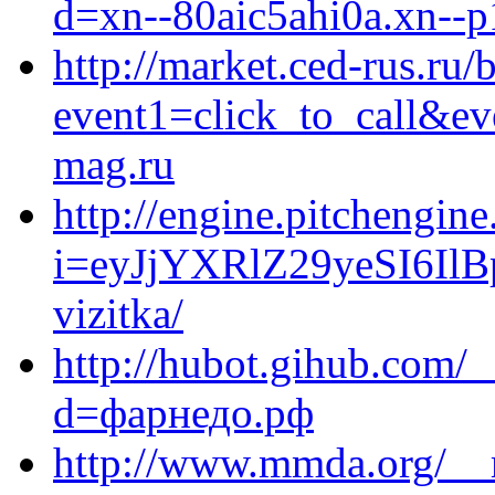
d=xn--80aic5ahi0a.xn--p
http://market.ced-rus.ru/b
event1=click_to_call&ev
mag.ru
http://engine.pitchengine
i=eyJjYXRlZ29yeSI6Il
vizitka/
http://hubot.gihub.com/
d=фарнедо.рф
http://www.mmda.org/__m