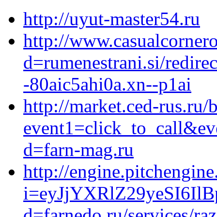
http://uyut-master54.ru
http://www.casualcornero
d=rumenestrani.si/redirec
-80aic5ahi0a.xn--p1ai
http://market.ced-rus.ru/b
event1=click_to_call&ev
d=farn-mag.ru
http://engine.pitchengine
i=eyJjYXRlZ29yeSI6I
d=farnedo.ru/services/ra