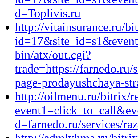
d=Toplivis.ru
http://vitainsurance.ru/bi
id=17&site_id=s1&event
bin/atx/out.cgi?
trade=https://farnedo.ru/
page-prodayushchaya-stra
http://oilmenu.ru/bitrix/r
event1=click_to_call&ev
d=farnedo.ru/services/ra
http://admlyhma.ru/bitri