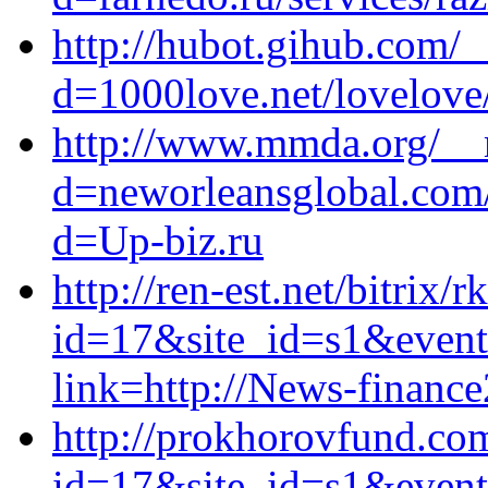
http://hubot.gihub.com/
d=1000love.net/lovelove
http://www.mmda.org/__m
d=neworleansglobal.com/
d=Up-biz.ru
http://ren-est.net/bitrix/r
id=17&site_id=s1&event
link=http://News-finance
http://prokhorovfund.com
id=17&site_id=s1&event