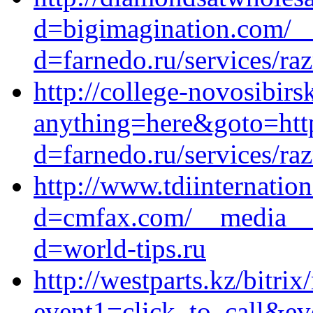
d=bigimagination.com/__
d=farnedo.ru/services/ra
http://college-novosibirsk
anything=here&goto=http
d=farnedo.ru/services/ra
http://www.tdiinternatio
d=cmfax.com/__media__/
d=world-tips.ru
http://westparts.kz/bitrix
event1=click_to_call&ev