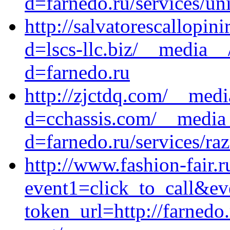
d=farnedo.ru/services/un
http://salvatorescallopi
d=lscs-llc.biz/__media__
d=farnedo.ru
http://zjctdq.com/__medi
d=cchassis.com/__media_
d=farnedo.ru/services/ra
http://www.fashion-fair.r
event1=click_to_call&ev
token_url=http://farnedo