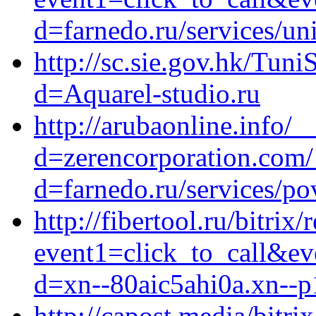
d=farnedo.ru/services/un
http://sc.sie.gov.hk/Tuni
d=Aquarel-studio.ru
http://arubaonline.info/
d=zerencorporation.com/
d=farnedo.ru/services/po
http://fibertool.ru/bitrix/
event1=click_to_call&e
d=xn--80aic5ahi0a.xn--p
http://capost.media/bitri