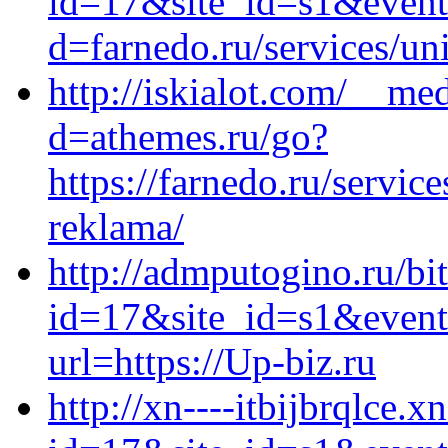
id=17&site_id=s1&event1
d=farnedo.ru/services/un
http://iskialot.com/__me
d=athemes.ru/go?
https://farnedo.ru/servi
reklama/
http://admputogino.ru/bit
id=17&site_id=s1&event1
url=https://Up-biz.ru
http://xn----itbijbrqlce.x