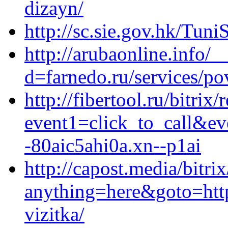
dizayn/
http://sc.sie.gov.hk/Tuni
http://arubaonline.info/
d=farnedo.ru/services/po
http://fibertool.ru/bitrix/
event1=click_to_call&e
-80aic5ahi0a.xn--p1ai
http://capost.media/bitri
anything=here&goto=https
vizitka/