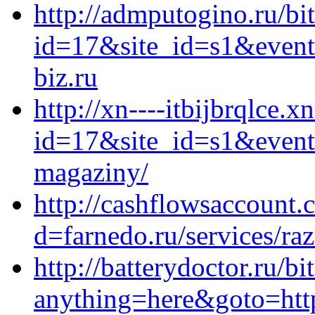
http://admputogino.ru/bit
id=17&site_id=s1&event
biz.ru
http://xn----itbijbrqlce.x
id=17&site_id=s1&event1
magaziny/
http://cashflowsaccount.
d=farnedo.ru/services/ra
http://batterydoctor.ru/bi
anything=here&goto=http