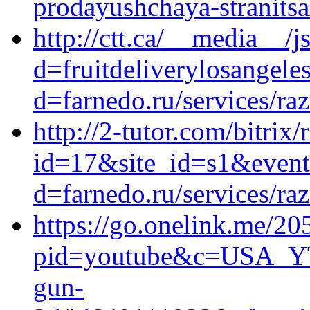
prodayushchaya-stranitsa
http://ctt.ca/__media__/j
d=fruitdeliverylosangel
d=farnedo.ru/services/ra
http://2-tutor.com/bitrix/
id=17&site_id=s1&event1
d=farnedo.ru/services/ra
https://go.onelink.me/2
pid=youtube&c=USA_YT_S
gun-