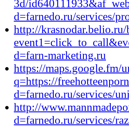
3d/id640111933&af_web_d
d=farnedo.ru/services/p
http://krasnodar.belio.ru/
event1=click_to_call&ev
d=farn-marketing.ru
https://maps.google.fm/u
q=https://freehotteenpo
d=farnedo.ru/services/un
http://www.mannmadepon
d=farnedo.ru/services/ra