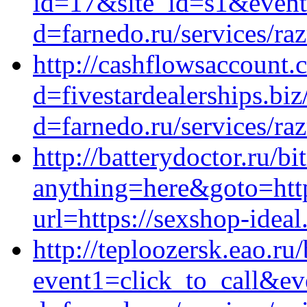
id=17&site_id=s1&event
d=farnedo.ru/services/ra
http://cashflowsaccount.
d=fivestardealerships.bi
d=farnedo.ru/services/ra
http://batterydoctor.ru/bi
anything=here&goto=http
url=https://sexshop-ideal
http://teploozersk.eao.ru/
event1=click_to_call&ev