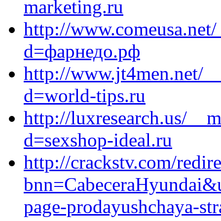
marketing.ru
http://www.comeusa.net/
d=фарнедо.рф
http://www.jt4men.net/_
d=world-tips.ru
http://luxresearch.us/__
d=sexshop-ideal.ru
http://crackstv.com/redir
bnn=CabeceraHyundai&url
page-prodayushchaya-stra