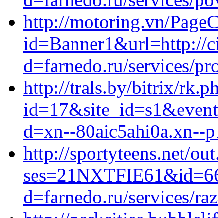
http://motoring.vn/Page
id=Banner1&url=http://c
d=farnedo.ru/services/p
http://trals.by/bitrix/rk.p
id=17&site_id=s1&event
d=xn--80aic5ahi0a.xn--p
http://sportyteens.net/out
ses=21NXTFIE61&id=660&u
d=farnedo.ru/services/ra