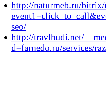
http://naturmeb.ru/bitrix/
event1=click_to_call&ev
seo/
http://travlbudi.net/__m
d=farnedo.ru/services/ra