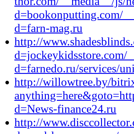
thor.com/__media__/js/n
d=bookonputting.com/__
d=farn-mag.ru
http://www.shadesblinds
d=jockeykidsstore.com/_
d=farnedo.ru/services/un
http://willowtree.by/bitri
anything=here&goto=http
d=News-finance24.ru
http://www.disccollecto