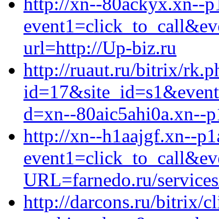
http://xn--80ackyx.xn--p1
event1=click_to_call&ev
url=http://Up-biz.ru
http://ruaut.ru/bitrix/rk.
id=17&site_id=s1&event
d=xn--80aic5ahi0a.xn--p
http://xn--h1aajgf.xn--p1a
event1=click_to_call&e
URL=farnedo.ru/services
http://darcons.ru/bitrix/c