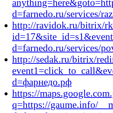
anything=here&goto=http
d=farnedo.ru/services/ra
http://ravidok.ru/bitrix/r
id=17&site_id=s1&event
d=farnedo.ru/services/po
http://sedak.ru/bitrix/red
event1=click_to_call&ev
d=фарнедо.рф
https://maps.google.com.
q=https://gaume.info/__