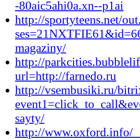
-80aic5ahi0a.xn--p1ai
http://sportyteens.net/out
ses=21NXTFIE61&id=660&u
magaziny/
http://parkcities.bubblel
url=http://farnedo.ru
http://vsembusiki.ru/bitr
event1=click_to_call&ev
sayty/
http://www.oxford.info/