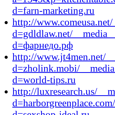
d=farn-marketing.ru
http://www.comeusa.net/
d=gdldlaw.net/__media__
d=фарнедо.рф
http://www.jt4men.net/_
d=zholink.mobi/__media_
d=world-tips.ru
http://luxresearch.us/__
d=harborgreenplace.com/
d=sexshop-ideal.ru