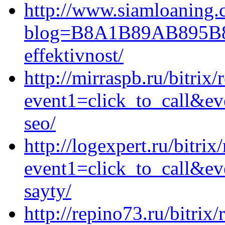
http://www.siamloaning.
blog=B8A1B89AB895B8%
effektivnost/
http://mirraspb.ru/bitrix/
event1=click_to_call&ev
seo/
http://logexpert.ru/bitrix
event1=click_to_call&ev
sayty/
http://repino73.ru/bitrix/