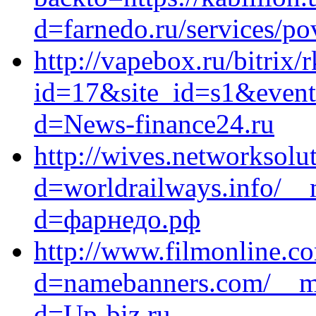
d=farnedo.ru/services/po
http://vapebox.ru/bitrix/
id=17&site_id=s1&event
d=News-finance24.ru
http://wives.networksolu
d=worldrailways.info/__
d=фарнедо.рф
http://www.filmonline.c
d=namebanners.com/__me
d=Up-biz.ru