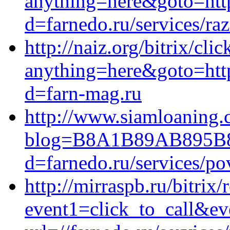
anything=here&goto=http
d=farnedo.ru/services/ra
http://naiz.org/bitrix/cli
anything=here&goto=http
d=farn-mag.ru
http://www.siamloaning.
blog=B8A1B89AB895B8%A
d=farnedo.ru/services/po
http://mirraspb.ru/bitrix/
event1=click_to_call&ev