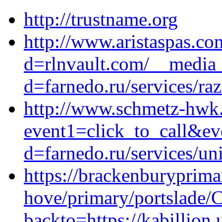
http://trustname.org
http://www.aristaspas.c
d=rlnvault.com/__media_
d=farnedo.ru/services/ra
http://www.schmetz-hwk.r
event1=click_to_call&ev
d=farnedo.ru/services/un
https://brackenburyprima
hove/primary/portslade/C
backto=https://kabillion