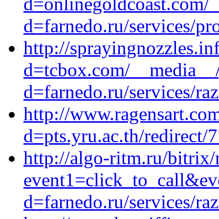
d=onlinegoldcoast.com/_
d=farnedo.ru/services/p
http://sprayingnozzles.i
d=tcbox.com/__media__/j
d=farnedo.ru/services/ra
http://www.ragensart.co
d=pts.yru.ac.th/redirect/
http://algo-ritm.ru/bitrix
event1=click_to_call&ev
d=farnedo.ru/services/ra