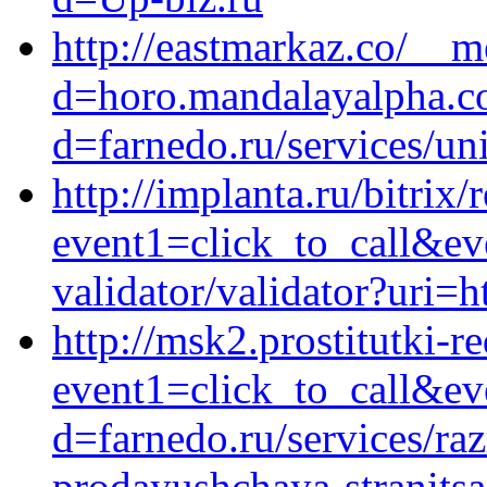
http://eastmarkaz.co/__m
d=horo.mandalayalpha.c
d=farnedo.ru/services/un
http://implanta.ru/bitrix/
event1=click_to_call&ev
validator/validator?uri=h
http://msk2.prostitutki-r
event1=click_to_call&ev
d=farnedo.ru/services/ra
prodayushchaya-stranitsa