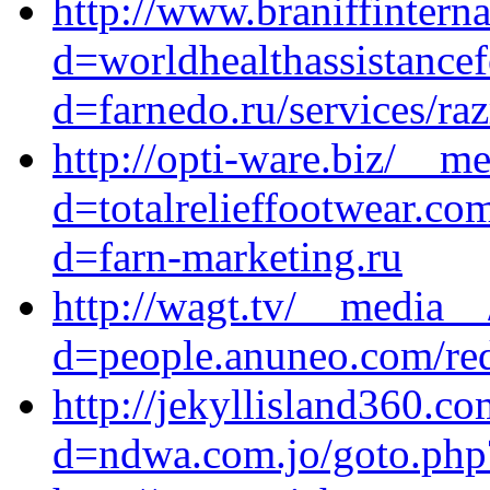
http://www.braniffintern
d=worldhealthassistance
d=farnedo.ru/services/ra
http://opti-ware.biz/__m
d=totalrelieffootwear.co
d=farn-marketing.ru
http://wagt.tv/__media__
d=people.anuneo.com/redi
http://jekyllisland360.c
d=ndwa.com.jo/goto.php?u