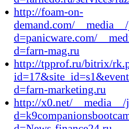
http://foam-on-
demand.com/__media__/j
d=panicware.com/__media
d=farn-mag.ru
http://tpprof.ru/bitrix/rk
id=17&site_id=s1&event1
d=farn-marketing.ru
http://x0.net/__media__/
d=k9companionsbootcamp
d=News-finance24.ru