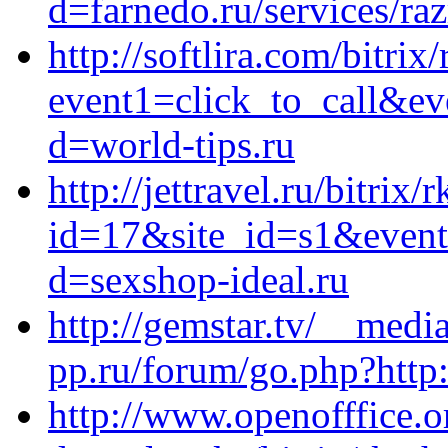
d=farnedo.ru/services/ra
http://softlira.com/bitrix
event1=click_to_call&ev
d=world-tips.ru
http://jettravel.ru/bitrix/
id=17&site_id=s1&event1
d=sexshop-ideal.ru
http://gemstar.tv/__medi
pp.ru/forum/go.php?http:
http://www.openofffice.o