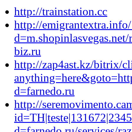
http://trainstation.cc
http://emigrantextra.inf
d=m.shopinlasvegas.net/r
biz.ru
http://zap4ast.kz/bitrix/c
anything=here&goto=htt
d=farnedo.ru
http://seremovimento.ca
id=TH|teste|131672|2345
d=farnedo.ru/services/ra