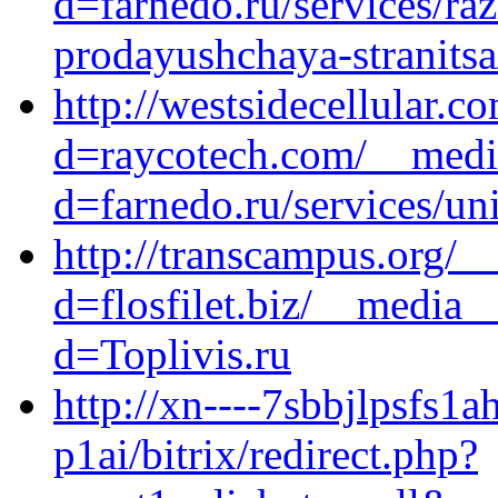
d=farnedo.ru/services/ra
prodayushchaya-stranitsa
http://westsidecellular.
d=raycotech.com/__media
d=farnedo.ru/services/un
http://transcampus.org/_
d=flosfilet.biz/__media_
d=Toplivis.ru
http://xn----7sbbjlpsfs1a
p1ai/bitrix/redirect.php?