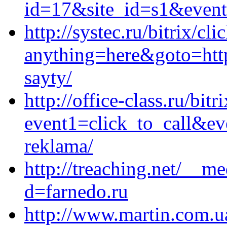
id=17&site_id=s1&event1
http://systec.ru/bitrix/cl
anything=here&goto=https
sayty/
http://office-class.ru/bitr
event1=click_to_call&ev
reklama/
http://treaching.net/__m
d=farnedo.ru
http://www.martin.com.u