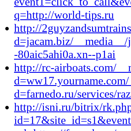
event1=click_to_call&e
q=http://world-tips.ru
http://2guyzandsumtrain
d=jacam.biz/__media__/j
-80aic5ahi0a.xn--p1ai
http://rc-airboats.com/_
d=ww17.yourname.com/__
d=farnedo.ru/services/ra
http://isni.ru/bitrix/rk.ph
id=17&site_id=s1&event