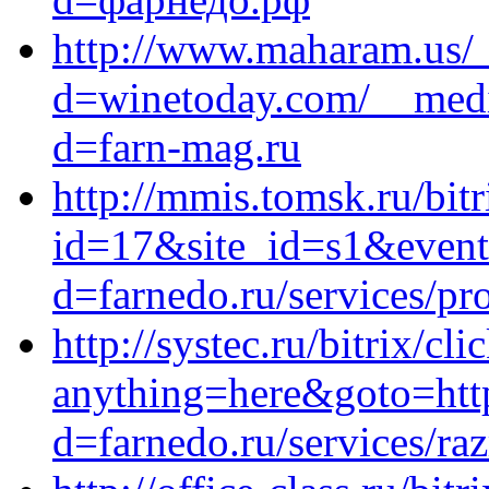
http://www.maharam.us/_
d=winetoday.com/__medi
d=farn-mag.ru
http://mmis.tomsk.ru/bitr
id=17&site_id=s1&event
d=farnedo.ru/services/p
http://systec.ru/bitrix/cl
anything=here&goto=http
d=farnedo.ru/services/ra