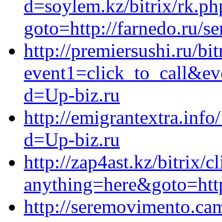
d=soylem.kz/bitrix/rk.ph
goto=http://farnedo.ru/s
http://premiersushi.ru/bit
event1=click_to_call&ev
d=Up-biz.ru
http://emigrantextra.inf
d=Up-biz.ru
http://zap4ast.kz/bitrix/c
anything=here&goto=http
http://seremovimento.ca