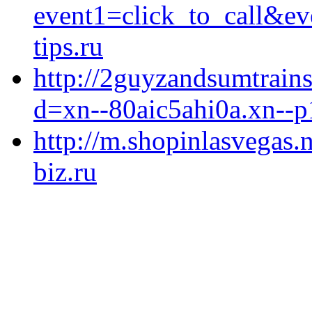
event1=click_to_call&e
tips.ru
http://2guyzandsumtrain
d=xn--80aic5ahi0a.xn--p
http://m.shopinlasvegas.n
biz.ru