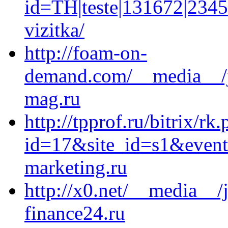
id=TH|teste|131672|23452
vizitka/
http://foam-on-
demand.com/__media__/j
mag.ru
http://tpprof.ru/bitrix/rk
id=17&site_id=s1&event
marketing.ru
http://x0.net/__media__
finance24.ru