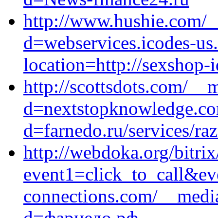
http://www.hushie.com/_
d=webservices.icodes-us
location=http://sexshop-i
http://scottsdots.com/__
d=nextstopknowledge.co
d=farnedo.ru/services/ra
http://webdoka.org/bitrix
event1=click_to_call&e
connections.com/__media
d=фарнедо.рф