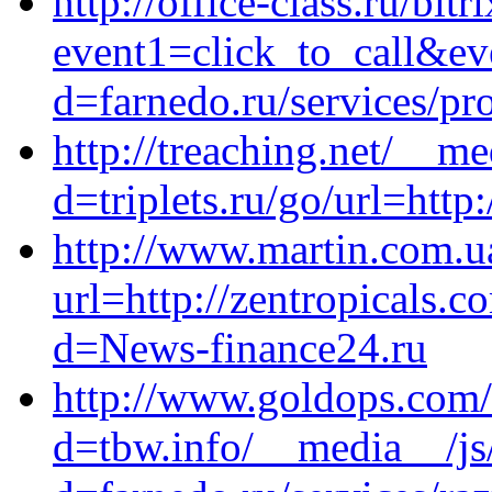
http://office-class.ru/bitr
event1=click_to_call&e
d=farnedo.ru/services/p
http://treaching.net/__m
d=triplets.ru/go/url=http:
http://www.martin.com.u
url=http://zentropicals.
d=News-finance24.ru
http://www.goldops.com/
d=tbw.info/__media__/js