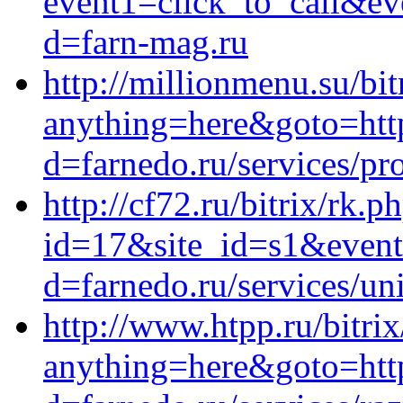
event1=click_to_call&ev
d=farn-mag.ru
http://millionmenu.su/bit
anything=here&goto=http
d=farnedo.ru/services/p
http://cf72.ru/bitrix/rk.p
id=17&site_id=s1&event1
d=farnedo.ru/services/un
http://www.htpp.ru/bitrix
anything=here&goto=http