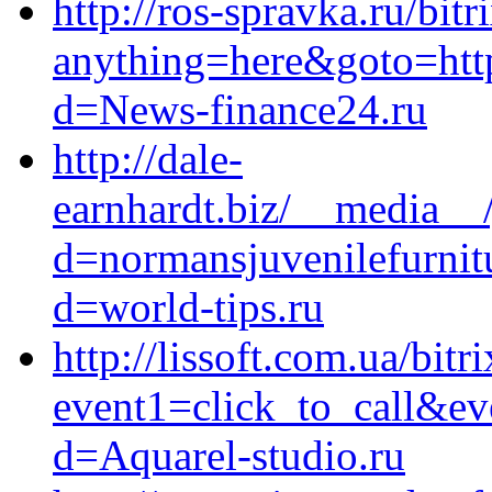
http://ros-spravka.ru/bitr
anything=here&goto=https
d=News-finance24.ru
http://dale-
earnhardt.biz/__media__/
d=normansjuvenilefurnit
d=world-tips.ru
http://lissoft.com.ua/bitr
event1=click_to_call&ev
d=Aquarel-studio.ru