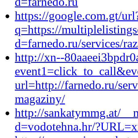
d=farnedo.ru
https://google.com.gt/url
q=https://multiplelistin
d=farnedo.ru/services/ra
http://xn--80aaeei3bpdr0a
event1=click_to_call&ev
url=http://farnedo.ru/ser
magaziny/
http://sankatymmg.at/__
d=vodotehna.hr/?URL=xn