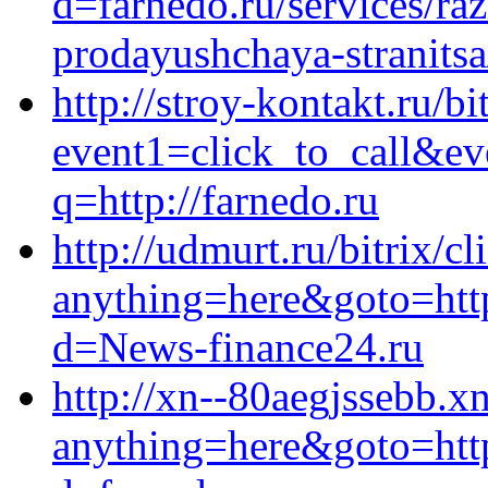
d=farnedo.ru/services/ra
prodayushchaya-stranitsa
http://stroy-kontakt.ru/bi
event1=click_to_call&ev
q=http://farnedo.ru
http://udmurt.ru/bitrix/cl
anything=here&goto=http
d=News-finance24.ru
http://xn--80aegjssebb.xn
anything=here&goto=http