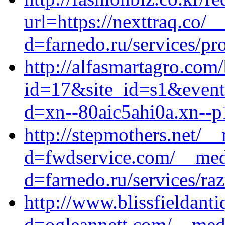
url=https://nexttraq.co/
d=farnedo.ru/services/p
http://alfasmartagro.com/
id=17&site_id=s1&event1
d=xn--80aic5ahi0a.xn--p
http://stepmothers.net/_
d=fwdservice.com/__medi
d=farnedo.ru/services/ra
http://www.blissfieldant
d=ogleannett.com/__medi