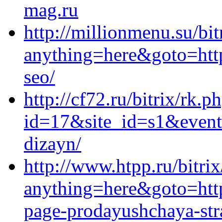
mag.ru
http://millionmenu.su/bit
anything=here&goto=http
seo/
http://cf72.ru/bitrix/rk.p
id=17&site_id=s1&event1
dizayn/
http://www.htpp.ru/bitrix
anything=here&goto=https
page-prodayushchaya-stra