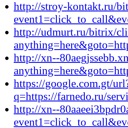
http://stroy-kontakt.ru/bi
event1=click_to_call&ev
http://udmurt.ru/bitrix/cl
anything=here&goto=http
http://xn--80aegjssebb.xn
anything=here&goto=http
https://google.com.gt/url
q=https://farnedo.ru/serv
http://xn--80aaeei3bpdr0a
event1=click_to_call&ev