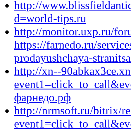
http://www.blissfieldant
d=world-tips.ru
http://monitor.uxp.ru/fo
https://farnedo.ru/servic
prodayushchaya-stranitsa
http://xn--90abkax3ce.xn-
event1=click_to_call&e
фарнедо.рф
http://nrmsoft.ru/bitrix/r
event1=click_to_call&ev