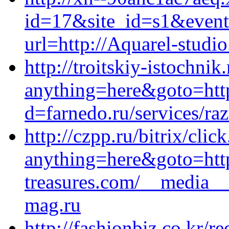
id=17&site_id=s1&event
url=http://Aquarel-studio
http://troitskiy-istochnik
anything=here&goto=http
d=farnedo.ru/services/ra
http://czpp.ru/bitrix/clic
anything=here&goto=https
treasures.com/__media__
mag.ru
http://fashionbiz.co.kr/re