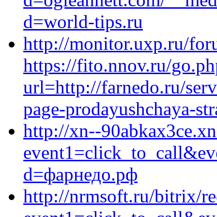
d=world-tips.ru
http://monitor.uxp.ru/fo
https://fito.nnov.ru/go.p
url=http://farnedo.ru/ser
page-prodayushchaya-stra
http://xn--90abkax3ce.xn-
event1=click_to_call&ev
d=фарнедо.рф
http://nrmsoft.ru/bitrix/r