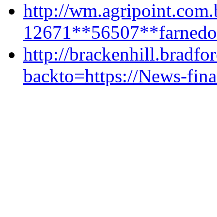
http://wm.agripoint.com.b
12671**56507**farnedo
http://brackenhill.bradfo
backto=https://News-fin