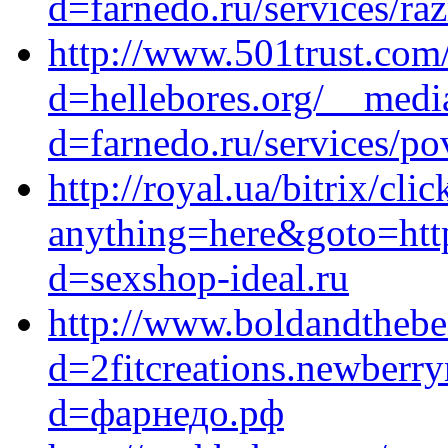
d=farnedo.ru/services/ra
http://www.501trust.com
d=hellebores.org/__medi
d=farnedo.ru/services/po
http://royal.ua/bitrix/cli
anything=here&goto=http
d=sexshop-ideal.ru
http://www.boldandthebe
d=2fitcreations.newberr
d=фарнедо.рф