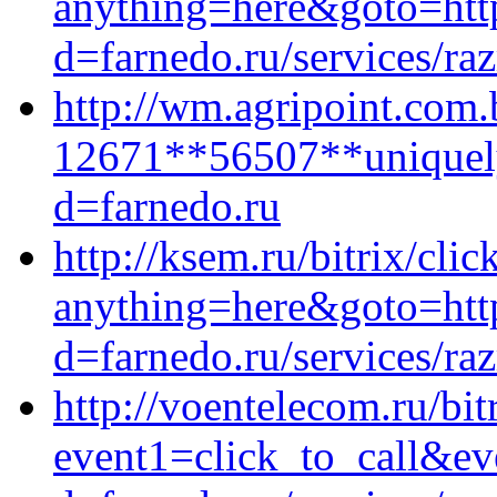
anything=here&goto=http
d=farnedo.ru/services/ra
http://wm.agripoint.com.b
12671**56507**uniquely
d=farnedo.ru
http://ksem.ru/bitrix/clic
anything=here&goto=http
d=farnedo.ru/services/ra
http://voentelecom.ru/bit
event1=click_to_call&ev