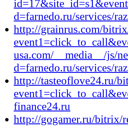
id=17&site_id=s1&event
d=farnedo.ru/services/ra
http://grainrus.com/bitrix
event1=click_to_call&e
usa.com/__media__/js/ne
d=farnedo.ru/services/ra
http://tasteoflove24.ru/bi
event1=click_to_call&e
finance24.ru
http://gogamer.ru/bitrix/