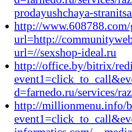
prodayushchaya-stranitsa
http://www.608788.com/
url=http://communityweb
url=//sexshop-ideal.ru
http://office.by/bitrix/re
event1=click_to_call&ev
d=farnedo.ru/services/ra
http://millionmenu.info/b
event1=click_to_call&e
informatics.com/__media