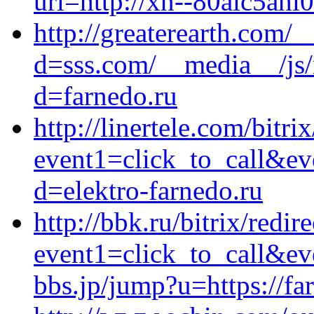
url=http://xn--80aic5ahi
http://greaterearth.com/
d=sss.com/__media__/js/
d=farnedo.ru
http://linertele.com/bitri
event1=click_to_call&ev
d=elektro-farnedo.ru
http://bbk.ru/bitrix/redir
event1=click_to_call&e
bbs.jp/jump?u=https://fa