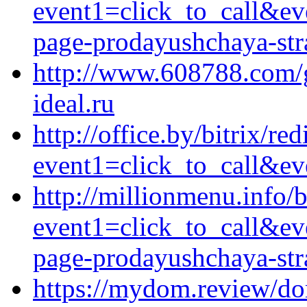
event1=click_to_call&ev
page-prodayushchaya-stra
http://www.608788.com/g
ideal.ru
http://office.by/bitrix/re
event1=click_to_call&ev
http://millionmenu.info/b
event1=click_to_call&ev
page-prodayushchaya-stra
https://mydom.review/d