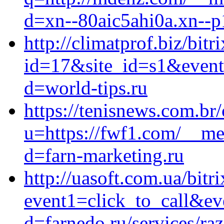
d=xn--80aic5ahi0a.xn--p
http://climatprof.biz/bitr
id=17&site_id=s1&event1
d=world-tips.ru
https://tenisnews.com.br
u=https://fwf1.com/__me
d=farn-marketing.ru
http://uasoft.com.ua/bitri
event1=click_to_call&ev
d=farnedo.ru/services/ra