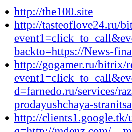
http://the100.site
http://tasteoflove24.ru/bi
event1=click_to_call&eve
backto=https://News-fin
http://gogamer.ru/bitrix/
event1=click_to_call&ev
d=farnedo.ru/services/ra
prodayushchaya-stranitsa
http://clients1.google.tk/
q=http://mdenz.com/__me