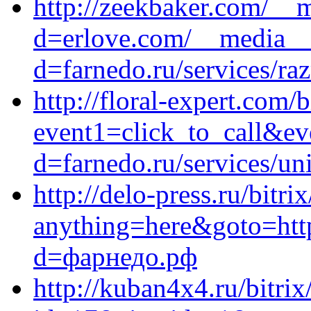
http://zeekbaker.com/__
d=erlove.com/__media__/
d=farnedo.ru/services/ra
http://floral-expert.com/b
event1=click_to_call&e
d=farnedo.ru/services/un
http://delo-press.ru/bitri
anything=here&goto=http
d=фарнедо.рф
http://kuban4x4.ru/bitrix