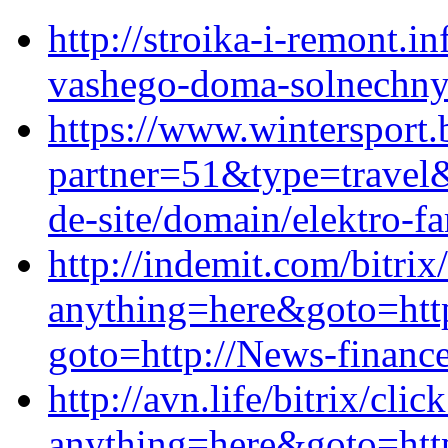
http://stroika-i-remont.i
vashego-doma-solnechnye
https://www.wintersport.
partner=51&type=travel
de-site/domain/elektro-f
http://indemit.com/bitrix
anything=here&goto=https
goto=http://News-financ
http://avn.life/bitrix/clic
anything=here&goto=http