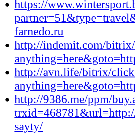
https://www.wintersport.
partner=51&type=trave
farnedo.ru
http://indemit.com/bitrix
anything=here&goto=http
http://avn.life/bitrix/clic
anything=here&goto=http
http://9386.me/ppm/buy.
trxid=468781&url=http://
sayty/