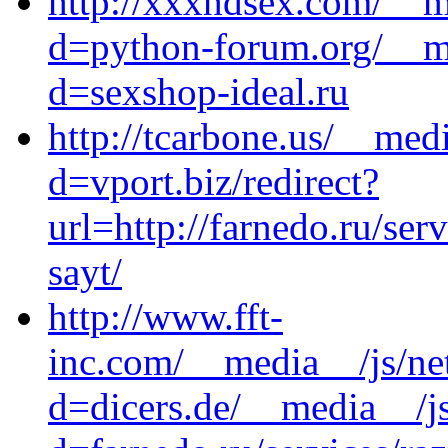
http://xxxhdsex.com/__m
d=python-forum.org/__me
d=sexshop-ideal.ru
http://tcarbone.us/__med
d=vport.biz/redirect?
url=http://farnedo.ru/se
sayt/
http://www.fft-
inc.com/__media__/js/ne
d=dicers.de/__media__/j