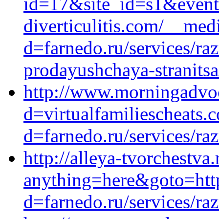
id=17&site_id=s1&event
diverticulitis.com/__med
d=farnedo.ru/services/ra
prodayushchaya-stranitsa
http://www.morningadvoc
d=virtualfamiliescheats
d=farnedo.ru/services/ra
http://alleya-tvorchestva.
anything=here&goto=http
d=farnedo.ru/services/ra