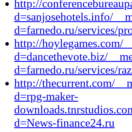
http://conferencebureaup
d=sanjosehotels.info/__m
d=farnedo.ru/services/p
http://hoylegames.com/_
d=dancethevote.biz/__me
d=farnedo.ru/services/ra
http://thecurrent.com/__
d=rpg-maker-
downloads.tnrstudios.co
d=News-finance24.ru