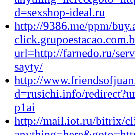
d=sexshop-ideal.ru
http://9386.me/ppm/buy.
click.grupoestacao.com.
url=http://farnedo.ru/se
sayty/
http://www.friendsofjua
d=rusichi.info/redirect?u
p1ai
http://mail.iot.ru/bitrix/c
anything=here&goto=http