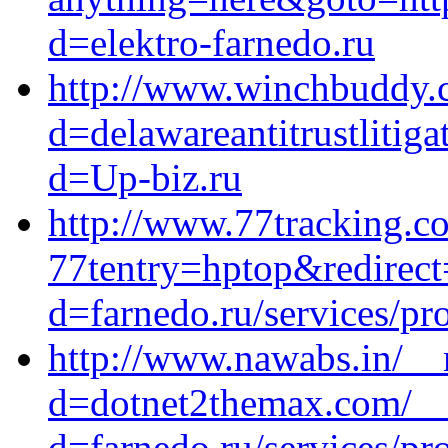
d=elektro-farnedo.ru
http://www.winchbuddy.
d=delawareantitrustlitig
d=Up-biz.ru
http://www.77tracking.c
77tentry=hptop&redirect
d=farnedo.ru/services/p
http://www.nawabs.in/__
d=dotnet2themax.com/__
d=farnedo.ru/services/p