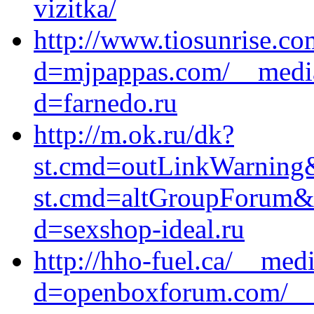
vizitka/
http://www.tiosunrise.c
d=mjpappas.com/__media
d=farnedo.ru
http://m.ok.ru/dk?
st.cmd=outLinkWarning&s
st.cmd=altGroupForum&
d=sexshop-ideal.ru
http://hho-fuel.ca/__med
d=openboxforum.com/__m