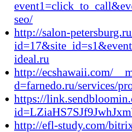
event1=click_to_call&ev
seo/
http://salon-petersburg.ru
id=17&site_id=s1&event
ideal.ru
http://ecshawaii.com/__m
d=farnedo.ru/services/p
https://link.sendbloomin.
id=LZiaHS7SJf9JwhJxmW
http://efl-study.com/bitri