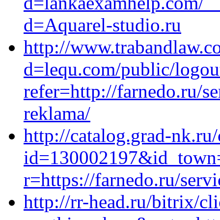
d=lankaexamhelp.com/__
d=Aquarel-studio.ru
http://www.trabandlaw.c
d=lequ.com/public/logou
refer=http://farnedo.ru/
reklama/
http://catalog.grad-nk.ru/
id=130002197&id_town=0
r=https://farnedo.ru/serv
http://rr-head.ru/bitrix/c