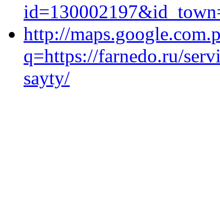
id=130002197&id_town=
http://maps.google.com.p
q=https://farnedo.ru/ser
sayty/