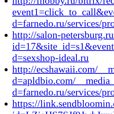
http://fhobby.ru/bitrix/re
event1=click_to_call&ev
d=farnedo.ru/services/p
http://salon-petersburg.ru
id=17&site_id=s1&event
d=sexshop-ideal.ru
http://ecshawaii.com/__m
d=apldbio.com/__media__
d=farnedo.ru/services/p
https://link.sendbloomin.