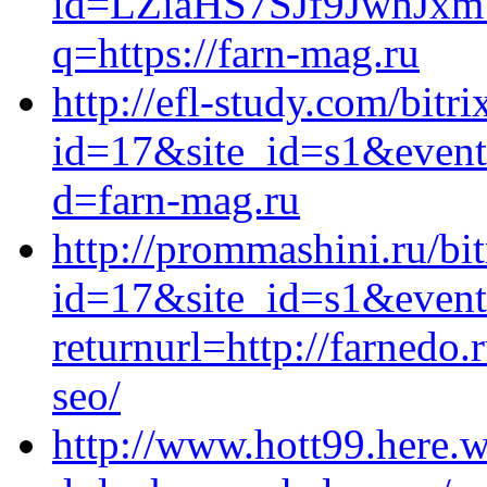
id=LZiaHS7SJf9JwhJxmW
q=https://farn-mag.ru
http://efl-study.com/bitri
id=17&site_id=s1&event1
d=farn-mag.ru
http://prommashini.ru/bit
id=17&site_id=s1&event
returnurl=http://farnedo
seo/
http://www.hott99.here.