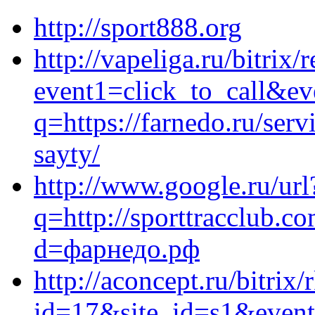
http://sport888.org
http://vapeliga.ru/bitrix/
event1=click_to_call&e
q=https://farnedo.ru/ser
sayty/
http://www.google.ru/url
q=http://sporttracclub.c
d=фарнедо.рф
http://aconcept.ru/bitrix/
id=17&site_id=s1&event