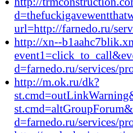
http://trmconstruction.c
d=thefuckigavewentthat
url=http://farnedo.ru/ser
http://xn--b1aahc7blik.xn
event1=click_to_call&ev
d=farnedo.ru/services/p
http://m.ok.ru/dk?
st.cmd=outLinkWarning&s
st.cmd=altGroupForum&s
d=farnedo.ru/services/p