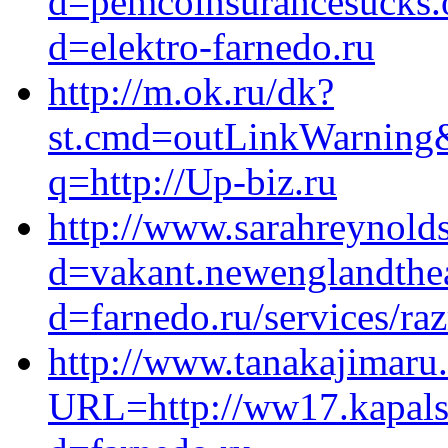
d=pemcoinsurancesucks.o
d=elektro-farnedo.ru
http://m.ok.ru/dk?
st.cmd=outLinkWarning&st
q=http://Up-biz.ru
http://www.sarahreynold
d=vakant.newenglandthea
d=farnedo.ru/services/ra
http://www.tanakajimaru.
URL=http://ww17.kapalsk