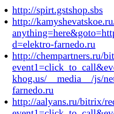
http://spirt.gstshop.sbs
http://kamyshevatskoe.ru/
anything=here&goto=http
d=elektro-farnedo.ru
http://chempartners.ru/bi
event1=click_to_call&e
khog.us/__media__/js/ne
farnedo.ru
http://aalyans.ru/bitrix/r
event1=click_to_call&ev