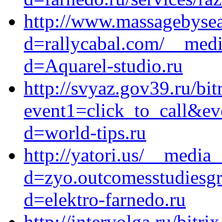
http://www.massagebysea
d=rallycabal.com/__medi
d=Aquarel-studio.ru
http://svyaz.gov39.ru/bit
event1=click_to_call&ev
d=world-tips.ru
http://yatori.us/__media
d=zyo.outcomesstudiesgr
d=elektro-farnedo.ru
http://intervolga.ru/bitri