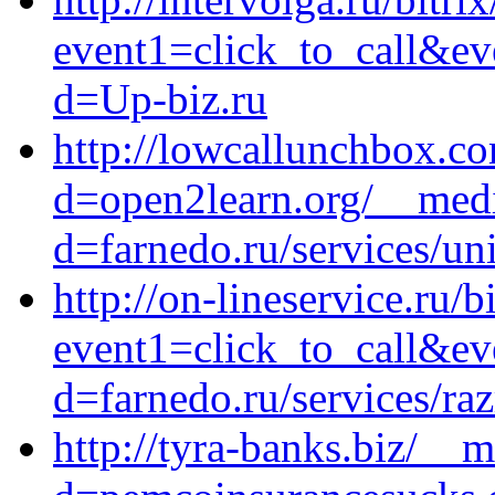
event1=click_to_call&ev
d=Up-biz.ru
http://lowcallunchbox.c
d=open2learn.org/__medi
d=farnedo.ru/services/un
http://on-lineservice.ru/b
event1=click_to_call&ev
d=farnedo.ru/services/ra
http://tyra-banks.biz/__