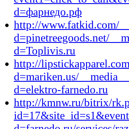
d=фарнедо.рф
http://www.fatkid.com/_
d=pinetreegoods.net/__m
d=Toplivis.ru
http://lipstickapparel.c
d=mariken.us/__media__/
d=elektro-farnedo.ru
http://kmnw.ru/bitrix/rk.
id=17&site_id=s1&event
d=farnedo.ru/services/ra