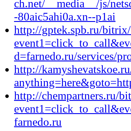
ch.net/__media__/js/net
-80aic5ahi0a.xn--p1ai
http://gptek.spb.ru/bitrix
event1=click_to_call&e
d=farnedo.ru/services/p
http://kamyshevatskoe.ru/
anything=here&goto=https
http://chempartners.ru/bi
event1=click_to_call&ev
farnedo.ru