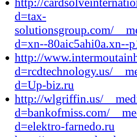
http://cardsolveinternat
d=tax-
solutionsgroup.com/__me
d=xn--80aic5ahi0a.xn--p
http://www.intermoutainh
d=rcdtechnology.us/__me
d=Up-biz.ru
http://wlgriffin.us/__me
d=bankofmiss.com/__med
d=elektro-farnedo.ru