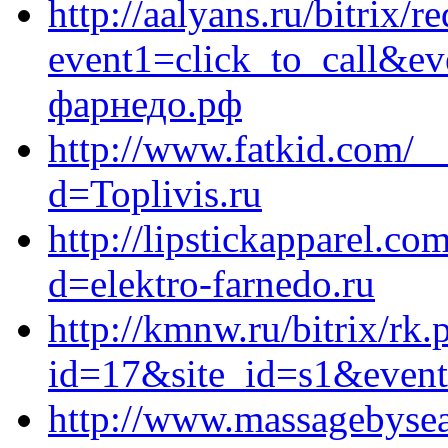
http://aalyans.ru/bitrix/r
event1=click_to_call&e
фарнедо.рф
http://www.fatkid.com/_
d=Toplivis.ru
http://lipstickapparel.c
d=elektro-farnedo.ru
http://kmnw.ru/bitrix/rk.
id=17&site_id=s1&event1
http://www.massagebysea