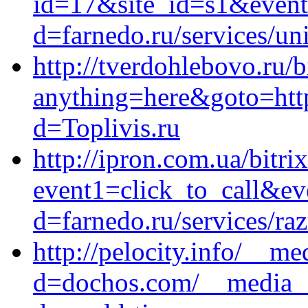
id=17&site_id=s1&event1
d=farnedo.ru/services/un
http://tverdohlebovo.ru/b
anything=here&goto=http
d=Toplivis.ru
http://ipron.com.ua/bitri
event1=click_to_call&e
d=farnedo.ru/services/ra
http://pelocity.info/__m
d=dochos.com/__media__