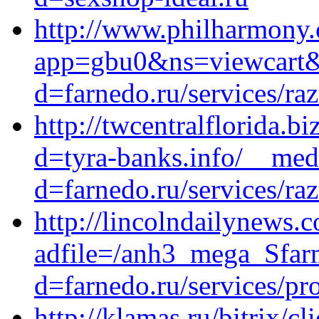
http://www.philharmony
app=gbu0&ns=viewcart&re
d=farnedo.ru/services/ra
http://twcentralflorida.b
d=tyra-banks.info/__med
d=farnedo.ru/services/ra
http://lincolndailynews.
adfile=/anh3_mega_Sfar
d=farnedo.ru/services/p
http://klamas.ru/bitrix/cl