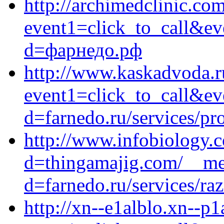
http://archimedclinic.com
event1=click_to_call&ev
d=фарнедо.рф
http://www.kaskadvoda.ru
event1=click_to_call&ev
d=farnedo.ru/services/p
http://www.infobiology.
d=thingamajig.com/__med
d=farnedo.ru/services/ra
http://xn--e1alblo.xn--p1a