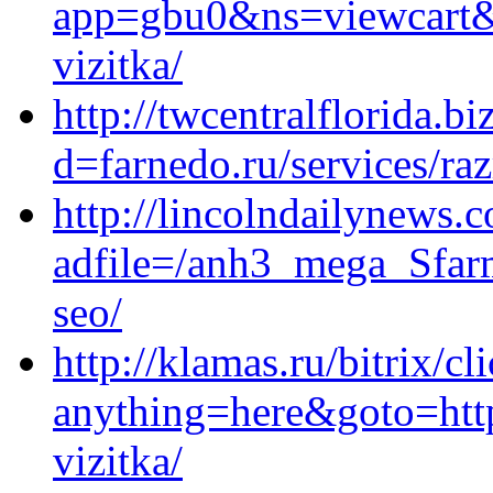
app=gbu0&ns=viewcart&re
vizitka/
http://twcentralflorida.b
d=farnedo.ru/services/ra
http://lincolndailynews.
adfile=/anh3_mega_Sfar
seo/
http://klamas.ru/bitrix/cl
anything=here&goto=https
vizitka/