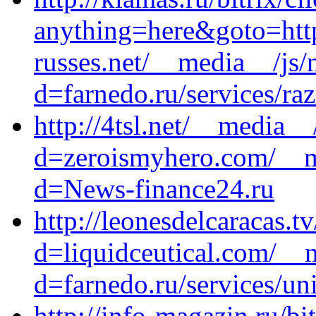
anything=here&goto=htt
russes.net/__media__/js/
d=farnedo.ru/services/ra
http://4tsl.net/__media__
d=zeroismyhero.com/__m
d=News-finance24.ru
http://leonesdelcaracas.
d=liquidceutical.com/__
d=farnedo.ru/services/un
http://info-magazin.ru/bit