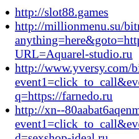
http://slot88.games
http://millionmenu.su/bit
anything=here&goto=http
URL=Aquarel-studio.ru
http://www.yversy.com/bi
event1=click_to_call&ev
q=https://farnedo.ru
http://xn--80aabat6aqenm
event1=click_to_call&ev
d=sexshop-ideal.ru