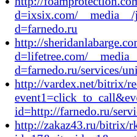
http://foamprotection.c
d=ixsix.com/__media__/j
d=farnedo.ru
http://sheridanlabarge.c
d=lifetree.com/__media_
d=farnedo.ru/services/un
http://vardex.net/bitrix/r
event1=click_to_call&eve
id=http://farnedo.ru/serv
http://zakaz43.ru/bitrix/