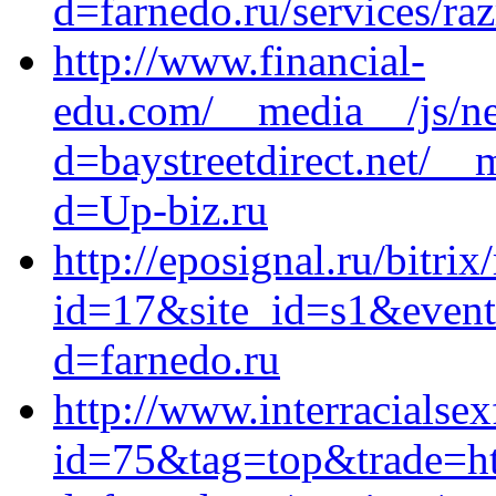
d=farnedo.ru/services/ra
http://www.financial-
edu.com/__media__/js/ne
d=baystreetdirect.net/__
d=Up-biz.ru
http://eposignal.ru/bitrix
id=17&site_id=s1&event1
d=farnedo.ru
http://www.interracialsex
id=75&tag=top&trade=htt