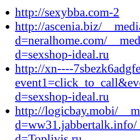
http://sexybba.com-2
http://ascenia.biz/__med
d=neralhome.com/__medi
d=sexshop-ideal.ru
http://xn----7sbezk6adgfe
event1=click_to_call&ev
d=sexshop-ideal.ru
http://logicbay.mobi/__m
d=ww31.jabbertalk.info/
d=Toplivis.ru