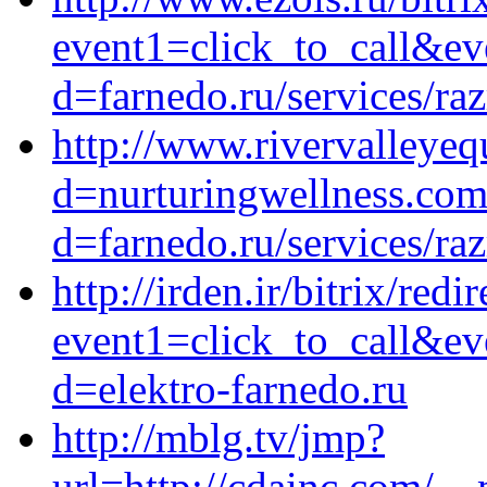
event1=click_to_call&ev
d=farnedo.ru/services/ra
http://www.rivervalleye
d=nurturingwellness.com
d=farnedo.ru/services/ra
http://irden.ir/bitrix/redi
event1=click_to_call&e
d=elektro-farnedo.ru
http://mblg.tv/jmp?
url=http://cdainc.com/__