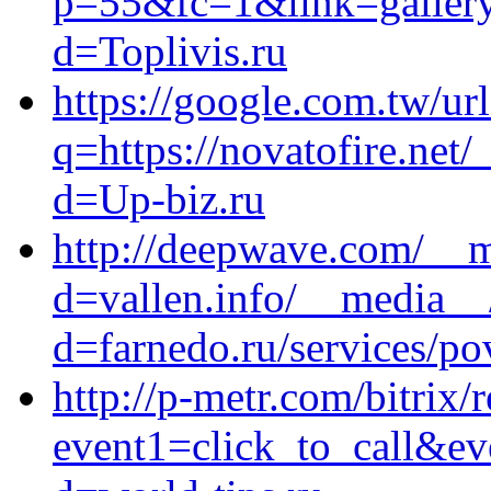
p=55&fc=1&link=gallery&
d=Toplivis.ru
https://google.com.tw/url
q=https://novatofire.net
d=Up-biz.ru
http://deepwave.com/__m
d=vallen.info/__media__
d=farnedo.ru/services/po
http://p-metr.com/bitrix/
event1=click_to_call&ev