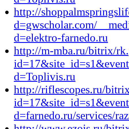
http://shoppalmspringsli
d=gwscholar.com/__media
d=elektro-farnedo.ru
http://m-mba.ru/bitrix/rk
id=17&site_id=s1&event1
d=Toplivis.ru
http://riflescopes.ru/bitr
id=17&site_id=s1&event1
d=farnedo.ru/services/ra
http://www.ezois.ru/bitri