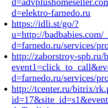
d=advplushomeseller.com
d=elektro-farnedo.ru
https://idli.st/go/?
u=http://badbabies.com/
d=farnedo.ru/services/p
http://zaborstroy-spb.ru/b
event1=click_to_call&ev
d=farnedo.ru/services/p
http://tcenter.ru/bitrix/rk
id=17&site_id=s1&event