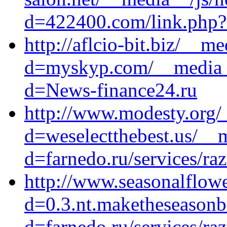
d=422400.com/link.php?ur
http://aflcio-bit.biz/__m
d=myskyp.com/__media__
d=News-finance24.ru
http://www.modesty.org/
d=weselectthebest.us/__
d=farnedo.ru/services/ra
http://www.seasonalflow
d=0.3.nt.maketheseasonb
d=farnedo.ru/services/ra