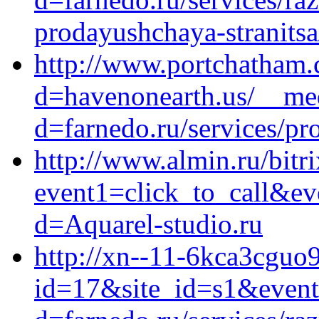
prodayushchaya-stranitsa
http://www.portchatham.
d=havenonearth.us/__med
d=farnedo.ru/services/p
http://www.almin.ru/bitri
event1=click_to_call&ev
d=Aquarel-studio.ru
http://xn--11-6kca3cguo9
id=17&site_id=s1&event1