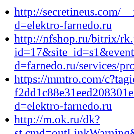
http://secretineus.com/_
d=elektro-farnedo.ru
http://nfshop.ru/bitrix/rk
id=17&site_id=s1&event1
d=farnedo.ru/services/p
https://mmtro.com/c?tag
f2dd1c88e31eed208301e3
d=elektro-farnedo.ru
http://m.ok.ru/dk?
st.cmd=outLinkWarning&s