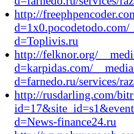
d=farnedo.ru/services/ra
http://freephpencoder.c
d=1x0.pocodetodo.com/_
d=Toplivis.ru
http://felknor.org/__med
d=karpidas.com/__media_
d=farnedo.ru/services/ra
http://rusdarling.com/bit
id=17&site_id=s1&event
d=News-finance24.ru