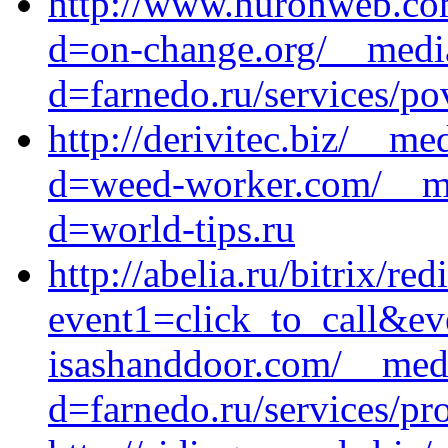
http://www.huronweb.co
d=on-change.org/__media
d=farnedo.ru/services/po
http://derivitec.biz/__me
d=weed-worker.com/__me
d=world-tips.ru
http://abelia.ru/bitrix/red
event1=click_to_call&e
isashanddoor.com/__medi
d=farnedo.ru/services/p