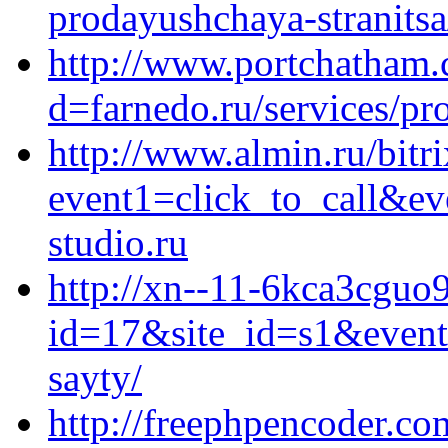
prodayushchaya-stranitsa
http://www.portchatham.
d=farnedo.ru/services/p
http://www.almin.ru/bitri
event1=click_to_call&e
studio.ru
http://xn--11-6kca3cguo9
id=17&site_id=s1&event1
sayty/
http://freephpencoder.c