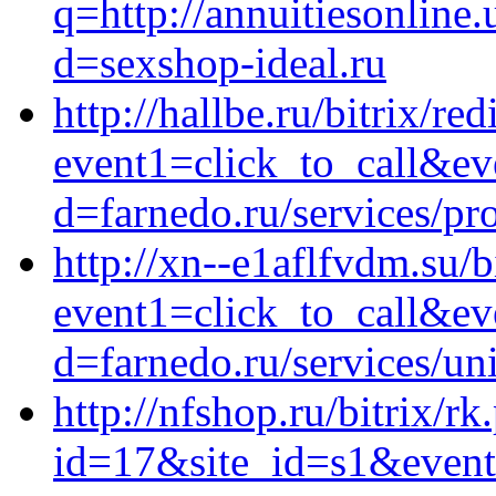
q=http://annuitiesonline
d=sexshop-ideal.ru
http://hallbe.ru/bitrix/red
event1=click_to_call&ev
d=farnedo.ru/services/p
http://xn--e1aflfvdm.su/b
event1=click_to_call&ev
d=farnedo.ru/services/un
http://nfshop.ru/bitrix/rk
id=17&site_id=s1&event1