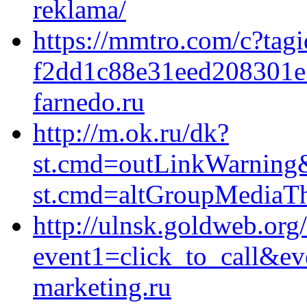
reklama/
https://mmtro.com/c?tag
f2dd1c88e31eed208301e
farnedo.ru
http://m.ok.ru/dk?
st.cmd=outLinkWarning&s
st.cmd=altGroupMediaT
http://ulnsk.goldweb.org/
event1=click_to_call&ev
marketing.ru