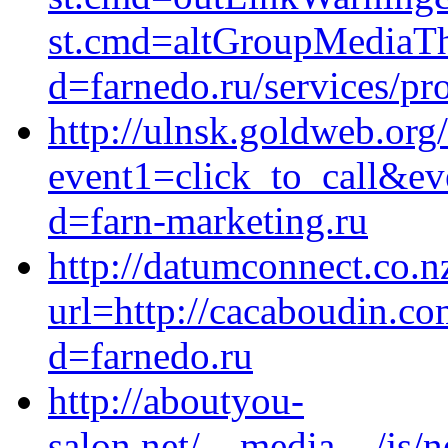
st.cmd=altGroupMediaT
d=farnedo.ru/services/p
http://ulnsk.goldweb.org/
event1=click_to_call&e
d=farn-marketing.ru
http://datumconnect.co.n
url=http://cacaboudin.c
d=farnedo.ru
http://aboutyou-
salon.net/__media__/js/n