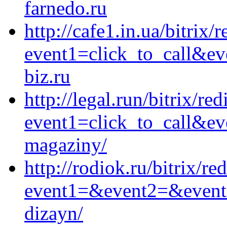
farnedo.ru
http://cafe1.in.ua/bitrix/
event1=click_to_call&e
biz.ru
http://legal.run/bitrix/red
event1=click_to_call&ev
magaziny/
http://rodiok.ru/bitrix/re
event1=&event2=&event3=
dizayn/