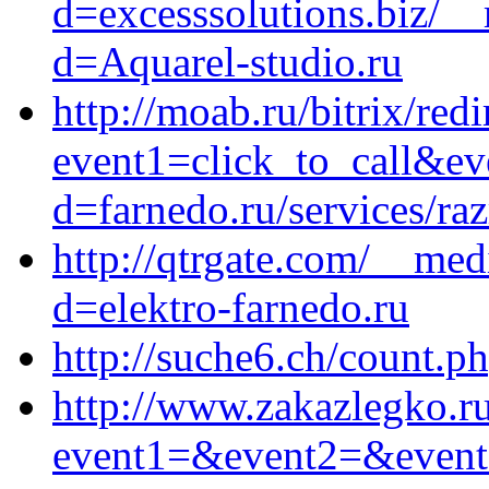
d=excesssolutions.biz/_
d=Aquarel-studio.ru
http://moab.ru/bitrix/red
event1=click_to_call&ev
d=farnedo.ru/services/ra
http://qtrgate.com/__med
d=elektro-farnedo.ru
http://suche6.ch/count.p
http://www.zakazlegko.ru/
event1=&event2=&event3