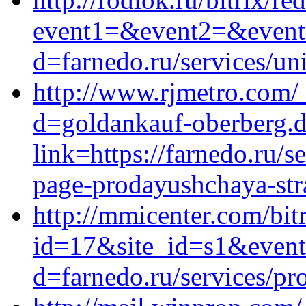
event1=&event2=&event3
d=farnedo.ru/services/un
http://www.rjmetro.com/
d=goldankauf-oberberg.d
link=https://farnedo.ru/s
page-prodayushchaya-stra
http://mmicenter.com/bit
id=17&site_id=s1&event1
d=farnedo.ru/services/p