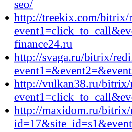
seo/
http://treekix.com/bitrix/
event1=click_to_call&e
finance24.ru
http://svaga.ru/bitrix/red
event1=&event2=&event3
http://vulkan38.ru/bitrix/
event1=click_to_call&ev
http://maxidom.ru/bitrix
id=17&site_id=s1&event