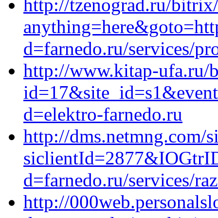
http://tzenograd.ru/bitrix
anything=here&goto=http
d=farnedo.ru/services/p
http://www.kitap-ufa.ru/b
id=17&site_id=s1&event1
d=elektro-farnedo.ru
http://dms.netmng.com/si
siclientId=2877&IOGtrI
d=farnedo.ru/services/ra
http://000web.personals