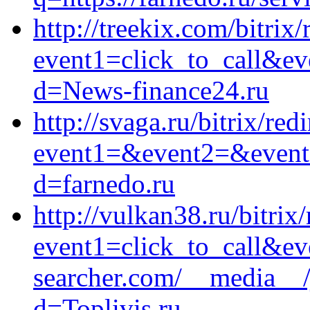
http://treekix.com/bitrix/
event1=click_to_call&ev
d=News-finance24.ru
http://svaga.ru/bitrix/red
event1=&event2=&event3=
d=farnedo.ru
http://vulkan38.ru/bitrix/
event1=click_to_call&e
searcher.com/__media__/
d=Toplivis.ru