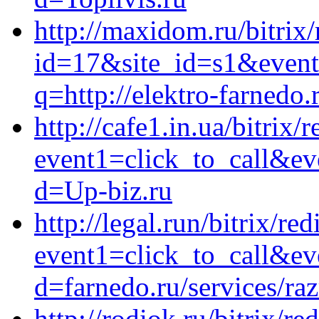
http://maxidom.ru/bitrix
id=17&site_id=s1&event
q=http://elektro-farnedo.
http://cafe1.in.ua/bitrix/
event1=click_to_call&ev
d=Up-biz.ru
http://legal.run/bitrix/red
event1=click_to_call&ev
d=farnedo.ru/services/ra
http://rodiok.ru/bitrix/re