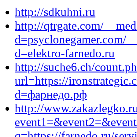
http://sdkuhni.ru
http://qtrgate.com/__med
d=psyclonegamer.com/__
d=elektro-farnedo.ru
http://suche6.ch/count.p
url=https://ironstrategi
d=фарнедо.рф
http://www.zakazlegko.ru/
event1=&event2=&event3=
q=https://farnedo.ru/ser