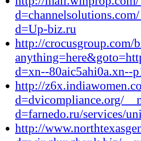
http://mail.winprop.com
d=channelsolutions.com/
d=Up-biz.ru
http://crocusgroup.com/bi
anything=here&goto=http
d=xn--80aic5ahi0a.xn--p
http://z6x.indiawomen.c
d=dvicompliance.org/__m
d=farnedo.ru/services/un
http://www.northtexasge