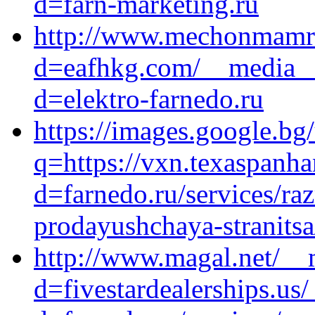
d=farn-marketing.ru
http://www.mechonmamre
d=eafhkg.com/__media__/
d=elektro-farnedo.ru
https://images.google.bg/
q=https://vxn.texaspanh
d=farnedo.ru/services/ra
prodayushchaya-stranitsa
http://www.magal.net/__
d=fivestardealerships.us