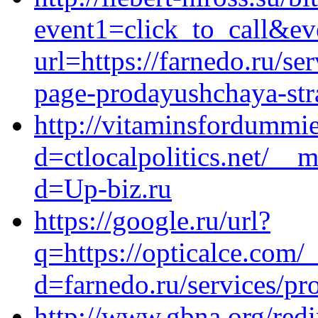
event1=click_to_call&ev
url=https://farnedo.ru/se
page-prodayushchaya-stra
http://vitaminsfordummi
d=ctlocalpolitics.net/__
d=Up-biz.ru
https://google.ru/url?
q=https://opticalce.com/
d=farnedo.ru/services/p
http://www.gbna.org/redi