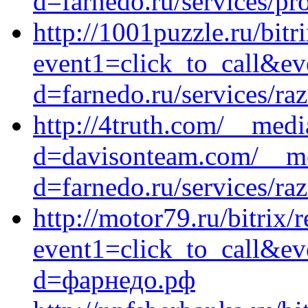
d=farnedo.ru/services/p
http://1001puzzle.ru/bitr
event1=click_to_call&ev
d=farnedo.ru/services/ra
http://4truth.com/__medi
d=davisonteam.com/__me
d=farnedo.ru/services/ra
http://motor79.ru/bitrix/
event1=click_to_call&e
d=фарнедо.рф