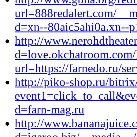
url=888redalert.com/__m
d=xn--80aic5ahi0a.xn--p
http://www.nerohdtheate
d=love.okchatroom.com/l
url=https://farnedo.ru/se
http://piko-shop.ru/bitrix
event1=click_to_call&ev
d=farn-mag.ru
http://www.bananajuice.
d=igaroo.biz/__media__/