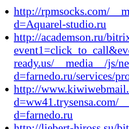
http://rpmsocks.com/__m
d=Aquarel-studio.ru
http://academson.ru/bitri
event1=click_to_call&ev
ready.us/__media__/js/n
d=farnedo.ru/services/p
http://www.kiwiwebmail.
d=ww41.trysensa.com/__
d=farnedo.ru
http://liebert-hiross.su/bi