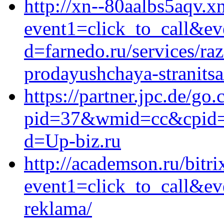
http://xn--80aalbs5aqv.xn
event1=click_to_call&ev
d=farnedo.ru/services/ra
prodayushchaya-stranitsa
https://partner.jpc.de/go.
pid=37&wmid=cc&cpid=1&t
d=Up-biz.ru
http://academson.ru/bitri
event1=click_to_call&ev
reklama/