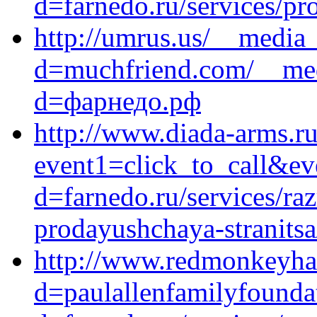
d=farnedo.ru/services/p
http://umrus.us/__media_
d=muchfriend.com/__med
d=фарнедо.рф
http://www.diada-arms.ru/
event1=click_to_call&ev
d=farnedo.ru/services/ra
prodayushchaya-stranitsa
http://www.redmonkeyhat
d=paulallenfamilyfounda