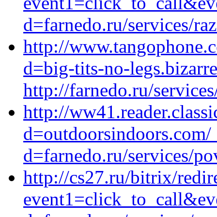
event1=click_to_call&e
d=farnedo.ru/services/ra
http://www.tangophone.c
d=big-tits-no-legs.bizar
http://farnedo.ru/service
http://ww41.reader.class
d=outdoorsindoors.com/_
d=farnedo.ru/services/po
http://cs27.ru/bitrix/redi
event1=click_to_call&ev