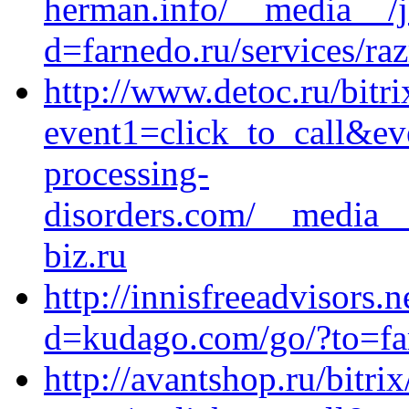
herman.info/__media__/j
d=farnedo.ru/services/ra
http://www.detoc.ru/bitri
event1=click_to_call&e
processing-
disorders.com/__media__
biz.ru
http://innisfreeadvisors
d=kudago.com/go/?to=fa
http://avantshop.ru/bitrix