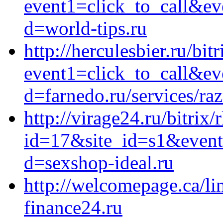
event1=click_to_call&ev
d=world-tips.ru
http://herculesbier.ru/bit
event1=click_to_call&ev
d=farnedo.ru/services/ra
http://virage24.ru/bitrix/
id=17&site_id=s1&event
d=sexshop-ideal.ru
http://welcomepage.ca/li
finance24.ru