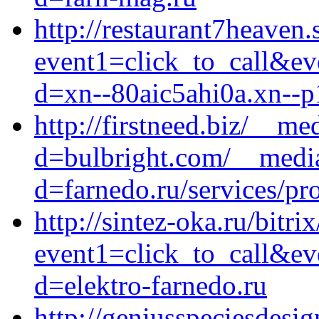
http://restaurant7heaven.
event1=click_to_call&ev
d=xn--80aic5ahi0a.xn--p
http://firstneed.biz/__me
d=bulbright.com/__media
d=farnedo.ru/services/p
http://sintez-oka.ru/bitri
event1=click_to_call&ev
d=elektro-farnedo.ru
http://geniusspeciesdesi