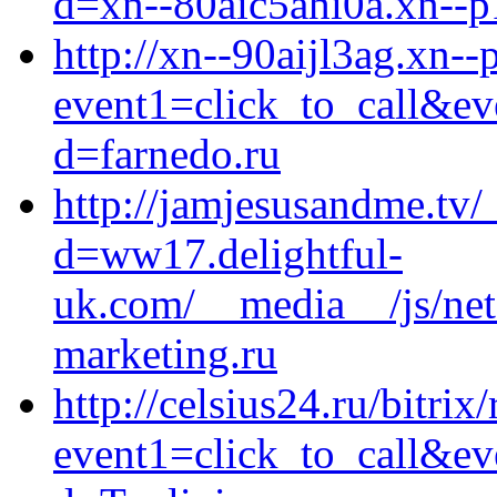
d=xn--80aic5ahi0a.xn--p
http://xn--90aijl3ag.xn--p
event1=click_to_call&e
d=farnedo.ru
http://jamjesusandme.tv/
d=ww17.delightful-
uk.com/__media__/js/net
marketing.ru
http://celsius24.ru/bitrix
event1=click_to_call&ev