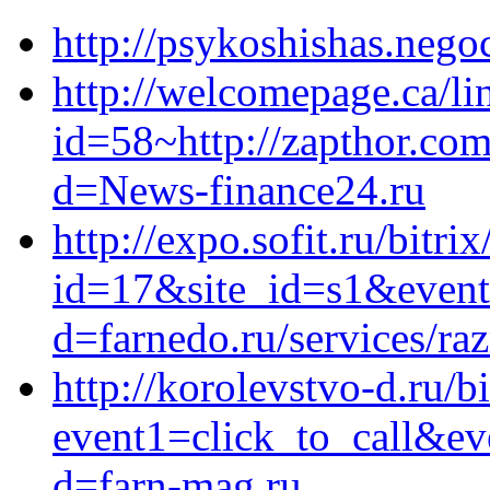
http://psykoshishas.negoc
http://welcomepage.ca/li
id=58~http://zapthor.co
d=News-finance24.ru
http://expo.sofit.ru/bitri
id=17&site_id=s1&event1
d=farnedo.ru/services/ra
http://korolevstvo-d.ru/bi
event1=click_to_call&ev
d=farn-mag.ru