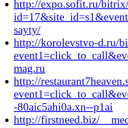
http://expo.sofit.ru/bitri
id=17&site_id=s1&event1
sayty/
http://korolevstvo-d.ru/bi
event1=click_to_call&ev
mag.ru
http://restaurant7heaven.
event1=click_to_call&e
-80aic5ahi0a.xn--p1ai
http://firstneed.biz/__me