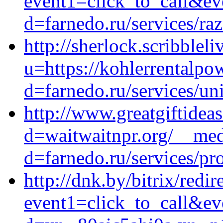
event1=click_to_call&ev
d=farnedo.ru/services/ra
http://sherlock.scribblel
u=https://kohlerrentalpo
d=farnedo.ru/services/un
http://www.greatgiftidea
d=waitwaitnpr.org/__med
d=farnedo.ru/services/p
http://dnk.by/bitrix/redir
event1=click_to_call&e