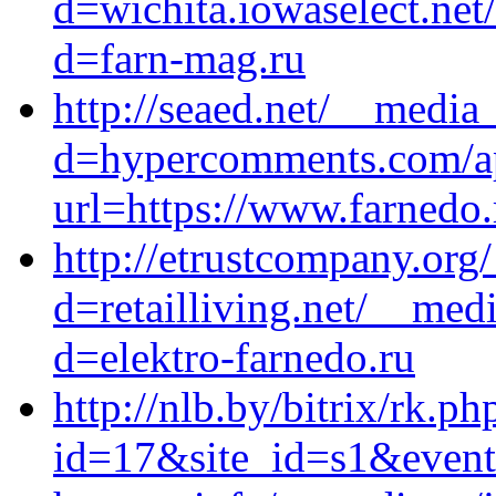
d=wichita.iowaselect.net
d=farn-mag.ru
http://seaed.net/__media
d=hypercomments.com/a
url=https://www.farnedo.
http://etrustcompany.org
d=retailliving.net/__med
d=elektro-farnedo.ru
http://nlb.by/bitrix/rk.ph
id=17&site_id=s1&event