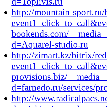
d=Toplivis.ru
http://mountain-sport.ru/
event1=click_to_call&e
bookends.com/__media__
d=Aquarel-studio.ru
http://zimart.kz/bitrix/re
event1=click_to_call&ev
provisions.biz/__media__
d=farnedo.ru/services/p
http://www.radicalpacs.n