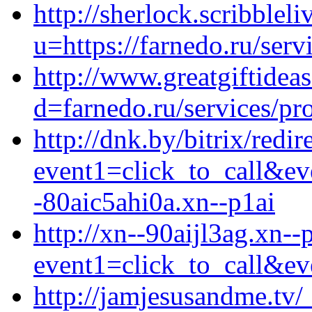
http://sherlock.scribblel
u=https://farnedo.ru/serv
http://www.greatgiftidea
d=farnedo.ru/services/p
http://dnk.by/bitrix/redir
event1=click_to_call&e
-80aic5ahi0a.xn--p1ai
http://xn--90aijl3ag.xn--p
event1=click_to_call&ev
http://jamjesusandme.tv/