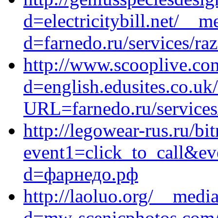
d=electricitybill.net/__
d=farnedo.ru/services/ra
http://www.scooplive.co
d=english.edusites.co.uk
URL=farnedo.ru/services
http://legowear-rus.ru/bit
event1=click_to_call&ev
d=фарнедо.рф
http://laoluo.org/__medi
d=mw-scenicphotos.com