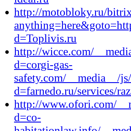
http://motobloky.ru/bitri
anything=here&goto=https
d=Toplivis.ru
http://wicce.com/__medi
d=corgi-gas-
safety.com/__media__/js
d=farnedo.ru/services/ra
http://www.ofori.com/__
d=co-
habitationlaw.info/__med