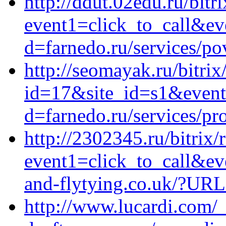
http://ddut.02edu.ru/bitri
event1=click_to_call&ev
d=farnedo.ru/services/po
http://seomayak.ru/bitrix
id=17&site_id=s1&event
d=farnedo.ru/services/p
http://2302345.ru/bitrix/
event1=click_to_call&ev
and-flytying.co.uk/?URL
http://www.lucardi.com/