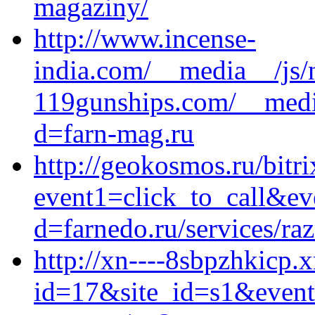
magaziny/
http://www.incense-
india.com/__media__/js
119gunships.com/__media
d=farn-mag.ru
http://geokosmos.ru/bitri
event1=click_to_call&ev
d=farnedo.ru/services/ra
http://xn----8sbpzhkicp.x
id=17&site_id=s1&event