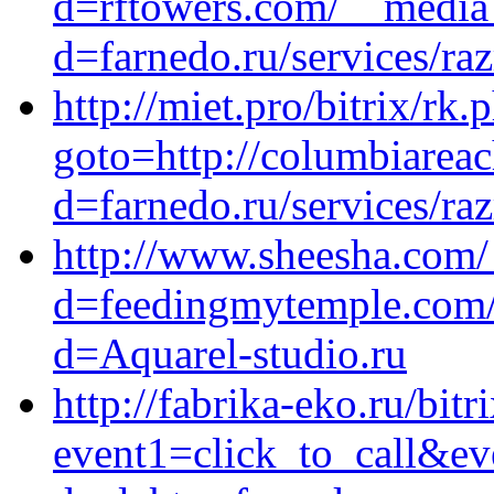
d=rftowers.com/__media_
d=farnedo.ru/services/ra
http://miet.pro/bitrix/rk.
goto=http://columbiarea
d=farnedo.ru/services/ra
http://www.sheesha.com/
d=feedingmytemple.com/
d=Aquarel-studio.ru
http://fabrika-eko.ru/bitr
event1=click_to_call&ev