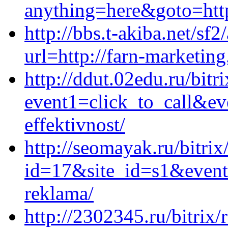
anything=here&goto=http
http://bbs.t-akiba.net/sf
url=http://farn-marketing
http://ddut.02edu.ru/bitri
event1=click_to_call&ev
effektivnost/
http://seomayak.ru/bitrix
id=17&site_id=s1&event1
reklama/
http://2302345.ru/bitrix/