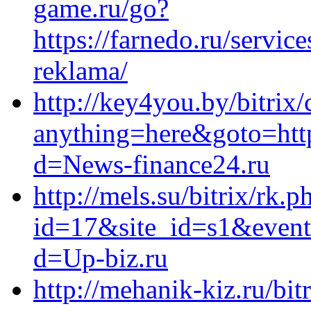
game.ru/go?
https://farnedo.ru/servi
reklama/
http://key4you.by/bitrix/
anything=here&goto=http
d=News-finance24.ru
http://mels.su/bitrix/rk.p
id=17&site_id=s1&event1
d=Up-biz.ru
http://mehanik-kiz.ru/bit