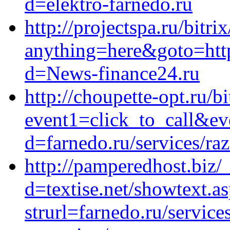
d=elektro-farnedo.ru
http://projectspa.ru/bitri
anything=here&goto=http
d=News-finance24.ru
http://choupette-opt.ru/bi
event1=click_to_call&ev
d=farnedo.ru/services/ra
http://pamperedhost.biz/
d=textise.net/showtext.a
strurl=farnedo.ru/service