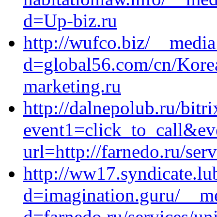
d=Up-biz.ru
http://wufco.biz/__media
d=global56.com/cn/Korea/
marketing.ru
http://dalnepolub.ru/bitri
event1=click_to_call&ev
url=http://farnedo.ru/ser
http://ww17.syndicate.lu
d=imagination.guru/__me
d=farnedo.ru/services/un