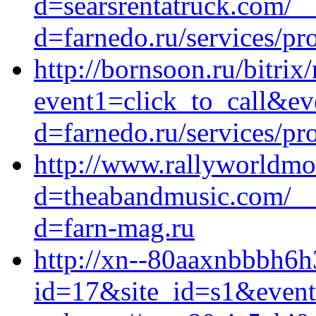
d=searsrentatruck.com/_
d=farnedo.ru/services/p
http://bornsoon.ru/bitrix/
event1=click_to_call&e
d=farnedo.ru/services/p
http://www.rallyworldmo
d=theabandmusic.com/__
d=farn-mag.ru
http://xn--80aaxnbbbh6h3
id=17&site_id=s1&event