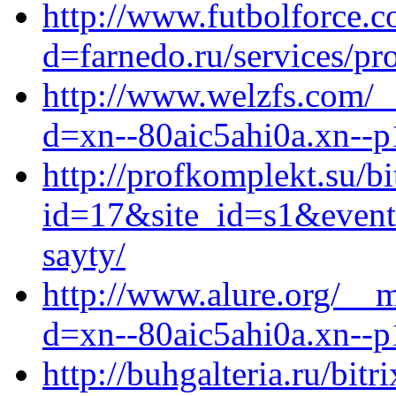
http://www.futbolforce.
d=farnedo.ru/services/p
http://www.welzfs.com/_
d=xn--80aic5ahi0a.xn--p
http://profkomplekt.su/bi
id=17&site_id=s1&event1
sayty/
http://www.alure.org/__m
d=xn--80aic5ahi0a.xn--p
http://buhgalteria.ru/bitr