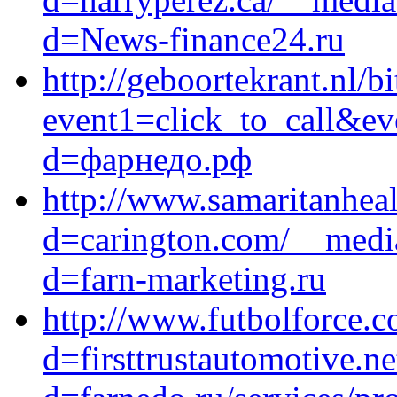
d=News-finance24.ru
http://geboortekrant.nl/bi
event1=click_to_call&e
d=фарнедо.рф
http://www.samaritanheal
d=carington.com/__media
d=farn-marketing.ru
http://www.futbolforce.
d=firsttrustautomotive.n