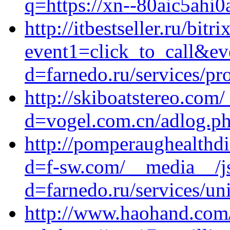
q=https://xn--80aic5ahi0
http://itbestseller.ru/bitr
event1=click_to_call&ev
d=farnedo.ru/services/p
http://skiboatstereo.com
d=vogel.com.cn/adlog.php
http://pomperaughealthdi
d=f-sw.com/__media__/js
d=farnedo.ru/services/un
http://www.haohand.com/