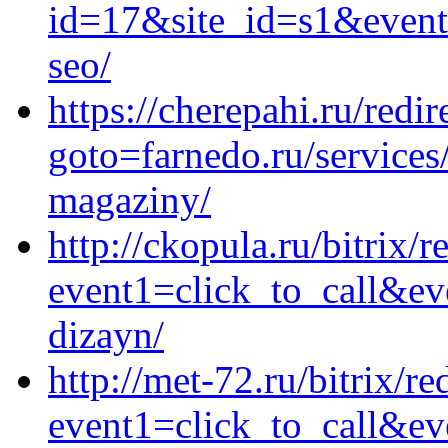
id=17&site_id=s1&event1
seo/
https://cherepahi.ru/redir
goto=farnedo.ru/services
magaziny/
http://ckopula.ru/bitrix/r
event1=click_to_call&ev
dizayn/
http://met-72.ru/bitrix/re
event1=click_to_call&ev