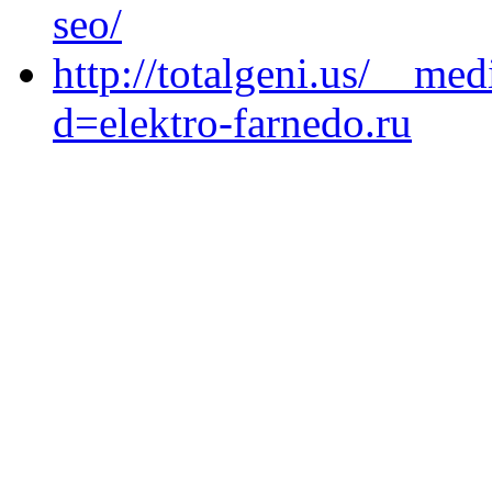
seo/
http://totalgeni.us/__me
d=elektro-farnedo.ru