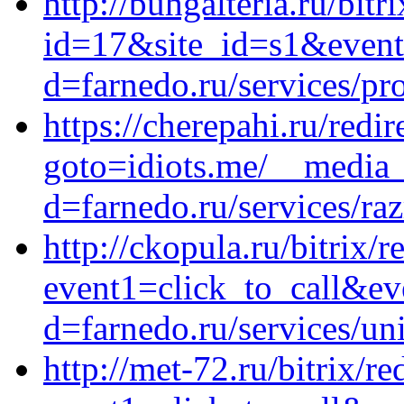
http://buhgalteria.ru/bitr
id=17&site_id=s1&event1
d=farnedo.ru/services/p
https://cherepahi.ru/redir
goto=idiots.me/__media_
d=farnedo.ru/services/ra
http://ckopula.ru/bitrix/r
event1=click_to_call&ev
d=farnedo.ru/services/un
http://met-72.ru/bitrix/re