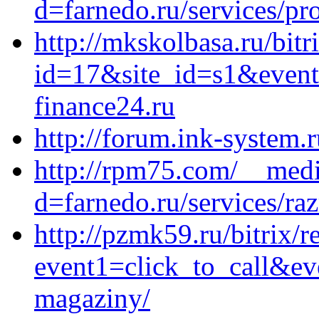
d=farnedo.ru/services/p
http://mkskolbasa.ru/bitr
id=17&site_id=s1&event
finance24.ru
http://forum.ink-system.r
http://rpm75.com/__medi
d=farnedo.ru/services/ra
http://pzmk59.ru/bitrix/r
event1=click_to_call&ev
magaziny/