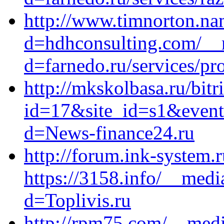
http://www.timnorton.na
d=hdhconsulting.com/__m
d=farnedo.ru/services/p
http://mkskolbasa.ru/bitr
id=17&site_id=s1&event1
d=News-finance24.ru
http://forum.ink-system.
https://3158.info/__medi
d=Toplivis.ru
http://rpm75.com/__medi