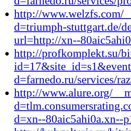
d=farnedo.ru/services/p
http://www.welzfs.com/_
d=triumph-stuttgart.de/
url=http://xn--80aic5ahi
http://profkomplekt.su/bi
id=17&site_id=s1&event1
d=farnedo.ru/services/ra
http://www.alure.org/__m
d=tlm.consumersrating.c
d=xn--80aic5ahi0a.xn--p