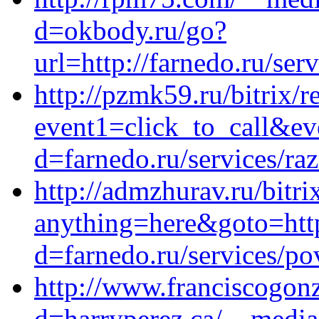
d=okbody.ru/go?
url=http://farnedo.ru/ser
http://pzmk59.ru/bitrix/r
event1=click_to_call&ev
d=farnedo.ru/services/ra
http://admzhurav.ru/bitri
anything=here&goto=http
d=farnedo.ru/services/po
http://www.franciscogon
d=harryperez.ca/__media