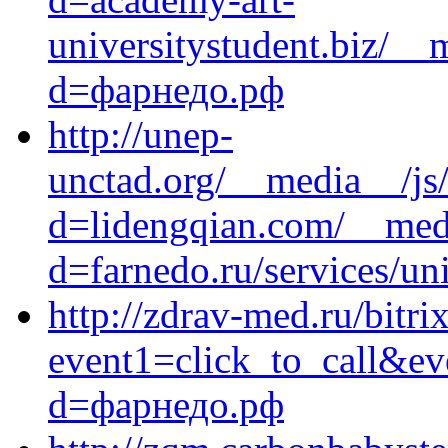
universitystudent.biz/__
d=фарнедо.рф
http://unep-
unctad.org/__media__/js
d=lidengqian.com/__medi
d=farnedo.ru/services/un
http://zdrav-med.ru/bitri
event1=click_to_call&ev
d=фарнедо.рф