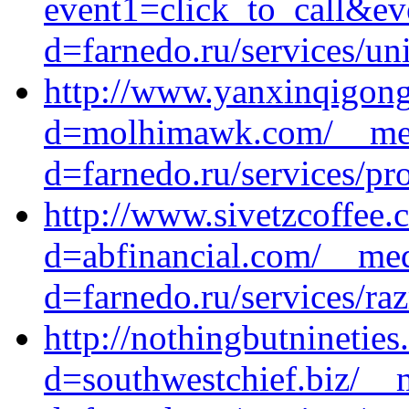
event1=click_to_call&ev
d=farnedo.ru/services/un
http://www.yanxinqigong
d=molhimawk.com/__medi
d=farnedo.ru/services/p
http://www.sivetzcoffee
d=abfinancial.com/__med
d=farnedo.ru/services/ra
http://nothingbutninetie
d=southwestchief.biz/__