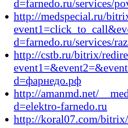
d=farnedo.ru/services/po
http://medspecial.ru/bitri
event1=click_to_call&e
d=farnedo.ru/services/ra
http://cstb.ru/bitrix/redir
event1=&event2=&event3
d=фарнедо.рф
http://amanmd.net/__med
d=elektro-farnedo.ru
http://koral07.com/bitrix