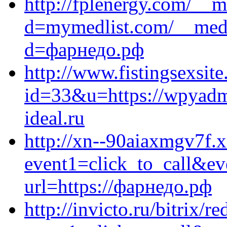
http://fplenergy.com/__m
d=mymedlist.com/__medi
d=фарнедо.рф
http://www.fistingsexsite
id=33&u=https://wpyadmi
ideal.ru
http://xn--90aiaxmgv7f.xn
event1=click_to_call&e
url=https://фарнедо.рф
http://invicto.ru/bitrix/re