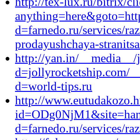
http://tex-lux.ru/bitrix/c
anything=here&goto=http
d=farnedo.ru/services/ra
prodayushchaya-stranitsa
http://yan.in/__media__/
d=jollyrocketship.com/_
d=world-tips.ru
http://www.eutudakozo.h
id=ODg0NjM1&site=hande
d=farnedo.ru/services/ra