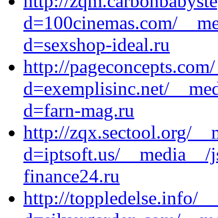
http://zqm.carbonbabyst
d=100cinemas.com/__med
d=sexshop-ideal.ru
http://pageconcepts.com
d=exemplisinc.net/__med
d=farn-mag.ru
http://zqx.sectool.org/_
d=iptsoft.us/__media__/
finance24.ru
http://toppledelse.info/