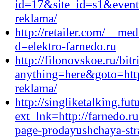
id=17&site_id=s1&event1
reklama/
http://retailer.com/__me
d=elektro-farnedo.ru
http://filonovskoe.ru/bitr
anything=here&goto=http
reklama/
http://singliketalking.fut
ext_lnk=http://farnedo.r
page-prodayushchaya-stra