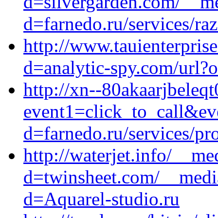
d=silvergarden.com/__me
d=farnedo.ru/services/ra
http://www.tauienterpris
d=analytic-spy.com/url?o
http://xn--80akaarjbeleqt
event1=click_to_call&ev
d=farnedo.ru/services/p
http://waterjet.info/__m
d=twinsheet.com/__media
d=Aquarel-studio.ru