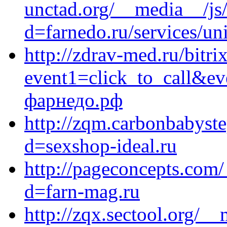
unctad.org/__media__/js
d=farnedo.ru/services/un
http://zdrav-med.ru/bitri
event1=click_to_call&e
фарнедо.рф
http://zqm.carbonbabyst
d=sexshop-ideal.ru
http://pageconcepts.com
d=farn-mag.ru
http://zqx.sectool.org/_