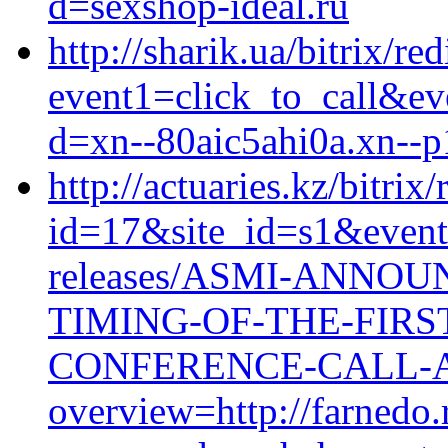
d=sexshop-ideal.ru
http://sharik.ua/bitrix/re
event1=click_to_call&ev
d=xn--80aic5ahi0a.xn--p
http://actuaries.kz/bitrix
id=17&site_id=s1&event
releases/ASMI-ANNO
TIMING-OF-THE-FIRS
CONFERENCE-CALL-A
overview=http://farnedo.