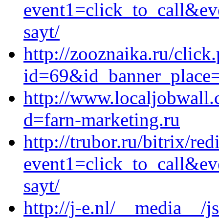
event1=click_to_call&ev
sayt/
http://zooznaika.ru/click
id=69&id_banner_place=9
http://www.localjobwall
d=farn-marketing.ru
http://trubor.ru/bitrix/red
event1=click_to_call&ev
sayt/
http://j-e.nl/__media__/j