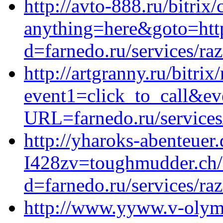
http://avto-888.ru/bitrix/
anything=here&goto=http
d=farnedo.ru/services/ra
http://artgranny.ru/bitrix
event1=click_to_call&e
URL=farnedo.ru/services
http://yharoks-abenteuer.
I428zv=toughmudder.ch/
d=farnedo.ru/services/ra
http://www.yyww.v-olymp