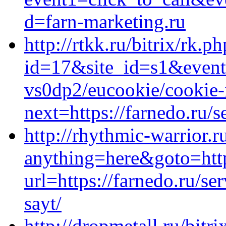
d=farn-marketing.ru
http://rtkk.ru/bitrix/rk.p
id=17&site_id=s1&event1
vs0dp2/eucookie/cookie-
next=https://farnedo.ru/
http://rhythmic-warrior.r
anything=here&goto=https
url=https://farnedo.ru/s
sayt/
http://dropmetall.ru/bitri