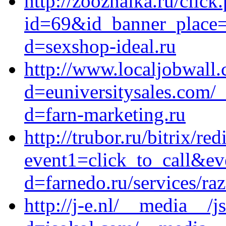
http://zooznaika.ru/click
id=69&id_banner_place=9
d=sexshop-ideal.ru
http://www.localjobwall
d=euniversitysales.com/
d=farn-marketing.ru
http://trubor.ru/bitrix/red
event1=click_to_call&ev
d=farnedo.ru/services/ra
http://j-e.nl/__media__/j