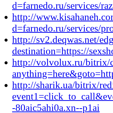
d=farnedo.ru/services/ra
http://www.kisahaneh.co
d=farnedo.ru/services/p
http://sv2.deqwas.net/ed
destination=https://sexsh
http://volvolux.ru/bitrix/
anything=here&goto=http
http://sharik.ua/bitrix/re
event1=click_to_call&e
-80aic5ahi0a.xn--p1ai