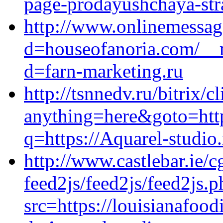
page-prodayushchaya-stra
http://www.onlinemessag
d=houseofanoria.com/__m
d=farn-marketing.ru
http://tsnnedv.ru/bitrix/c
anything=here&goto=http
q=https://Aquarel-studio.
http://www.castlebar.ie/cg
feed2js/feed2js/feed2js.p
src=https://louisianafoo