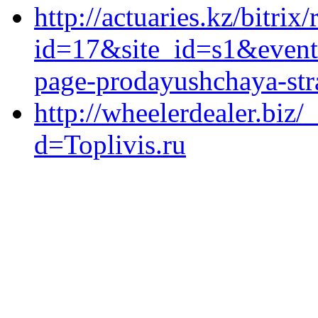
http://actuaries.kz/bitrix
id=17&site_id=s1&event1
page-prodayushchaya-stra
http://wheelerdealer.biz
d=Toplivis.ru