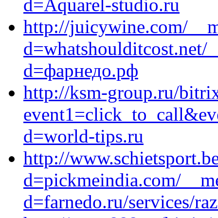
d=Aquarel-studio.ru
http://juicywine.com/__m
d=whatshoulditcost.net/
d=фарнедо.рф
http://ksm-group.ru/bitri
event1=click_to_call&ev
d=world-tips.ru
http://www.schietsport.b
d=pickmeindia.com/__med
d=farnedo.ru/services/ra