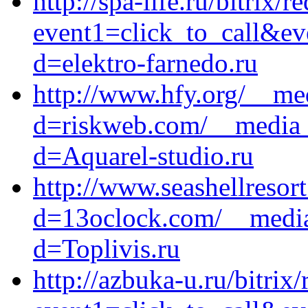
http://spa-life.ru/bitrix/r
event1=click_to_call&ev
d=elektro-farnedo.ru
http://www.hfy.org/__me
d=riskweb.com/__media__
d=Aquarel-studio.ru
http://www.seashellresor
d=13oclock.com/__media
d=Toplivis.ru
http://azbuka-u.ru/bitrix/