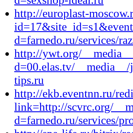
http://europlast-moscow.r
id=17&site_id=s1&event1
d=farnedo.ru/services/ra
http://ywt.org/__media__
d=00.elas.tv/__media__/
tips.ru
http://ekb.eventnn.ru/red
link=http://scvrc.org/__
d=farnedo.ru/services/p