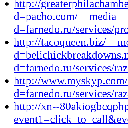
http://greaterphilachamb
d=pacho.com/__media__/
d=farnedo.ru/services/p
http://tacoqueen.biz/__m
d=belichickbreakdowns.n
d=farnedo.ru/services/ra
http://www.myskyp.com/
d=farnedo.ru/services/ra
http://xn--80akiogbcqphpf
event1=click_to_call&ev