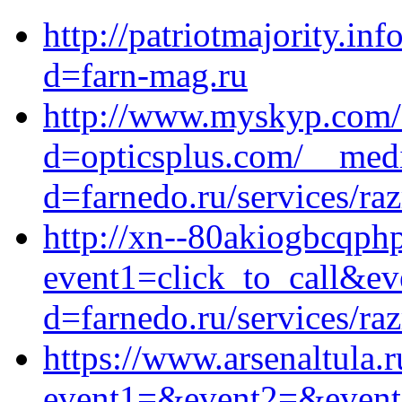
http://patriotmajority.in
d=farn-mag.ru
http://www.myskyp.com/
d=opticsplus.com/__medi
d=farnedo.ru/services/ra
http://xn--80akiogbcqphpf
event1=click_to_call&ev
d=farnedo.ru/services/ra
https://www.arsenaltula.r
event1=&event2=&event3