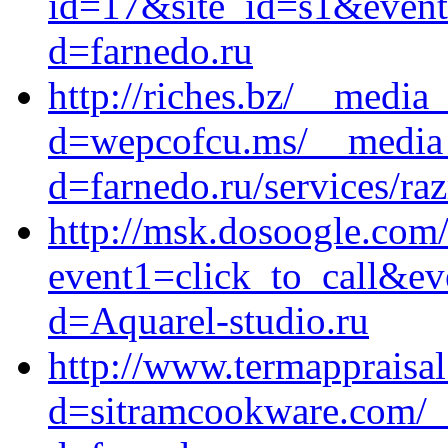
id=17&site_id=s1&event1
d=farnedo.ru
http://riches.bz/__media
d=wepcofcu.ms/__media_
d=farnedo.ru/services/ra
http://msk.dosoogle.com/b
event1=click_to_call&e
d=Aquarel-studio.ru
http://www.termappraisal
d=sitramcookware.com/_