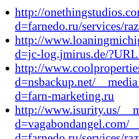
http://onethingstudios.c
d=farnedo.ru/services/ra
http://www.loaningmichi
d=jc-log.jmirus.de/?URL
http://www.coolproperti
d=nsbackup.net/__media_
d=farn-marketing.ru
http://www.isurity.us/__
d=vagabondangel.com/__
d=farnedo.ru/services/ra