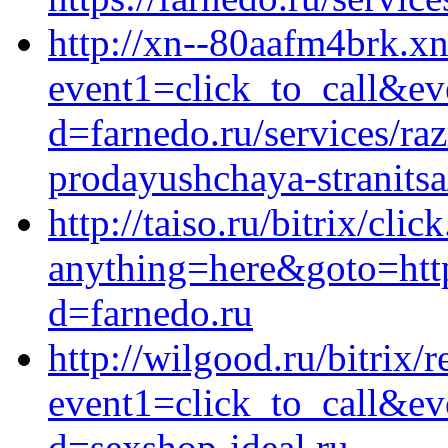
http://xn--80aafm4brk.xn-
event1=click_to_call&ev
d=farnedo.ru/services/ra
prodayushchaya-stranitsa
http://taiso.ru/bitrix/clic
anything=here&goto=http
d=farnedo.ru
http://wilgood.ru/bitrix/r
event1=click_to_call&ev
d=sexshop-ideal.ru