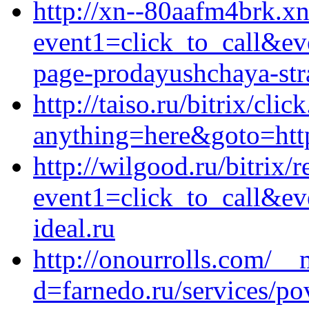
http://xn--80aafm4brk.xn-
event1=click_to_call&ev
page-prodayushchaya-stra
http://taiso.ru/bitrix/clic
anything=here&goto=http
http://wilgood.ru/bitrix/r
event1=click_to_call&e
ideal.ru
http://onourrolls.com/__
d=farnedo.ru/services/po