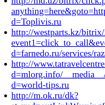
http://md.uz/bitrix/click
anything=here&goto=http
d=Toplivis.ru
http://westparts.kz/bitrix
event1=click_to_call&ev
d=farnedo.ru/services/ra
http://www.tatravelcentr
d=mlorg.info/__media__/
d=world-tips.ru
http://m.ok.ru/dk?