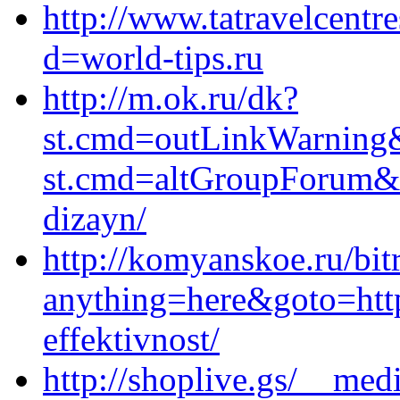
http://www.tatravelcentr
d=world-tips.ru
http://m.ok.ru/dk?
st.cmd=outLinkWarning&s
st.cmd=altGroupForum&s
dizayn/
http://komyanskoe.ru/bitr
anything=here&goto=http
effektivnost/
http://shoplive.gs/__med