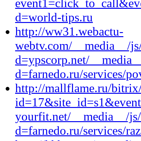
event1=click_to_call&ev
d=world-tips.ru
http://ww31.webactu-
webtv.com/__media__/js/
d=ypscorp.net/__media__
d=farnedo.ru/services/po
http://mallflame.ru/bitrix
id=17&site_id=s1&event
yourfit.net/__media__/js
d=farnedo.ru/services/ra