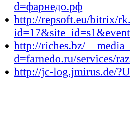
d=фарнедо.рф
http://repsoft.eu/bitrix/r
id=17&site_id=s1&event
http://riches.bz/__media
d=farnedo.ru/services/ra
http://jc-log.jmirus.de/