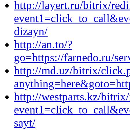
http://layert.ru/bitrix/red
event1=click_to_call&ev
dizayn/
http://an.to/?
go=https://farnedo.ru/se
http://md.uz/bitrix/click
anything=here&goto=https
http://westparts.kz/bitrix
event1=click_to_call&ev
sayt/