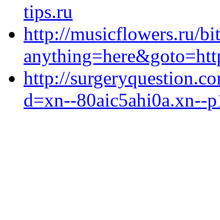
tips.ru
http://musicflowers.ru/bi
anything=here&goto=http
http://surgeryquestion.c
d=xn--80aic5ahi0a.xn--p