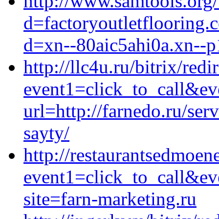
http://www.samtools.org
d=factoryoutletflooring
d=xn--80aic5ahi0a.xn--p
http://llc4u.ru/bitrix/redi
event1=click_to_call&e
url=http://farnedo.ru/se
sayty/
http://restaurantsedmoene
event1=click_to_call&ev
site=farn-marketing.ru