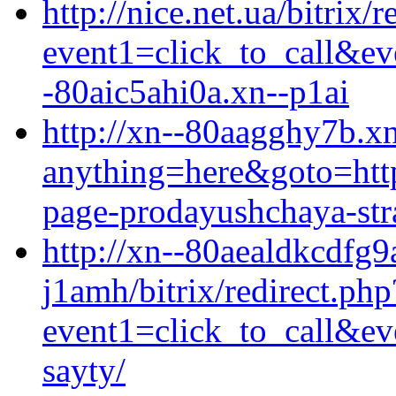
http://nice.net.ua/bitrix/
event1=click_to_call&e
-80aic5ahi0a.xn--p1ai
http://xn--80aagghy7b.xn
anything=here&goto=https
page-prodayushchaya-stra
http://xn--80aealdkcdfg9
j1amh/bitrix/redirect.php
event1=click_to_call&ev
sayty/