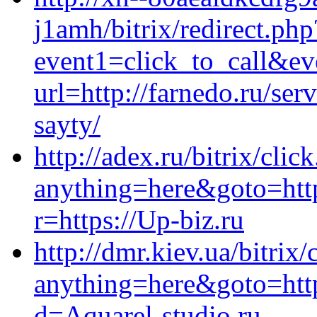
j1amh/bitrix/redirect.php
event1=click_to_call&ev
url=http://farnedo.ru/se
sayty/
http://adex.ru/bitrix/clic
anything=here&goto=ht
r=https://Up-biz.ru
http://dmr.kiev.ua/bitrix/
anything=here&goto=http
d=Aquarel-studio.ru