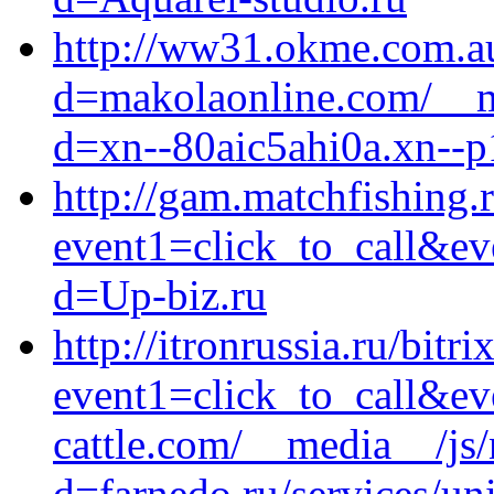
http://ww31.okme.com.au
d=makolaonline.com/__m
d=xn--80aic5ahi0a.xn--p
http://gam.matchfishing.r
event1=click_to_call&ev
d=Up-biz.ru
http://itronrussia.ru/bitri
event1=click_to_call&ev
cattle.com/__media__/js
d=farnedo.ru/services/un