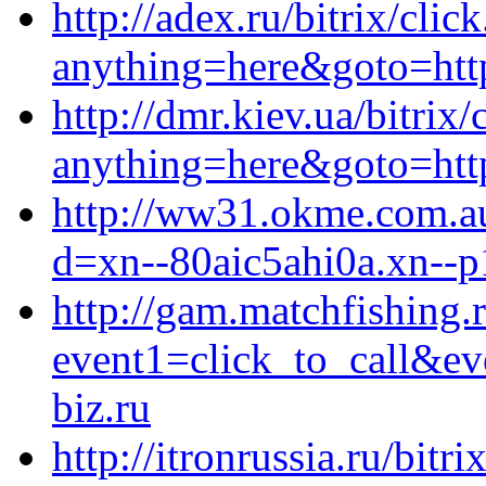
http://adex.ru/bitrix/clic
anything=here&goto=http
http://dmr.kiev.ua/bitrix/
anything=here&goto=http
http://ww31.okme.com.au
d=xn--80aic5ahi0a.xn--p
http://gam.matchfishing.r
event1=click_to_call&e
biz.ru
http://itronrussia.ru/bitri