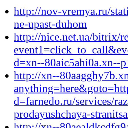
http://nov-vremya.ru/stat
ne-upast-duhom
http://nice.net.ua/bitrix/
event1=click_to_call&ev
d=xn--80aic5ahi0a.xn--p
http://xn--80aagghy7b.xn
anything=here&goto=http
d=farnedo.ru/services/ra
prodayushchaya-stranitsa
http://xn--80aealdkcdfg9