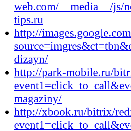
web.com/__media__/js/n
tips.ru
http://images.google.com
source=imgres&ct=tbn&q=
dizayn/
http://park-mobile.ru/bitr
event1=click_to_call&ev
magaziny/
http://xbook.ru/bitrix/red
event1=click_to_call&e