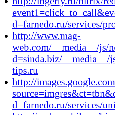
http://ingerly.ru/bitrix/re
event1=click_to_call&ev
d=farnedo.ru/services/p
http://www.mag-
web.com/__media__/js/n
d=sinda.biz/__media__/j
tips.ru
http://images.google.com
source=imgres&ct=tbn&q=
d=farnedo.ru/services/un