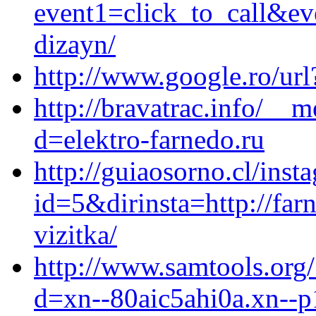
event1=click_to_call&ev
dizayn/
http://www.google.ro/url
http://bravatrac.info/__
d=elektro-farnedo.ru
http://guiaosorno.cl/ins
id=5&dirinsta=http://far
vizitka/
http://www.samtools.org
d=xn--80aic5ahi0a.xn--p