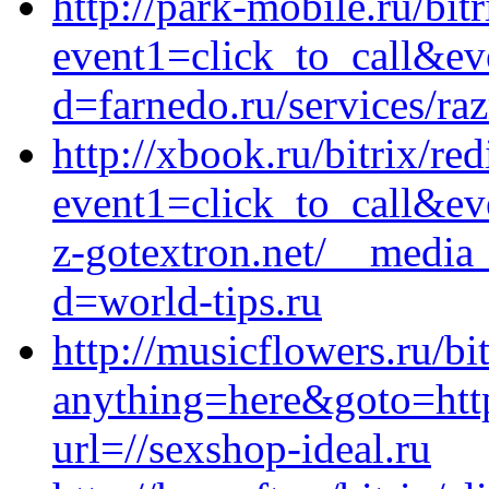
http://park-mobile.ru/bitr
event1=click_to_call&e
d=farnedo.ru/services/ra
http://xbook.ru/bitrix/red
event1=click_to_call&e
z-gotextron.net/__media_
d=world-tips.ru
http://musicflowers.ru/bi
anything=here&goto=http
url=//sexshop-ideal.ru