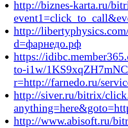
http://biznes-karta.ru/bit
event1=click_to_call&ev
http://libertyphysics.co
d=фарнедо.рф
https://idibc.member36
to-i1w/1KS9xqZH7mNC
r=http://farnedo.ru/servi
http://siver.ru/bitrix/clic
anything=here&goto=http
http://www.abisoft.ru/bit