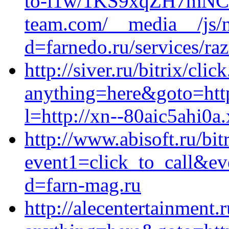
to-i1w/1KS9xqZH7mNCo
team.com/__media__/js/n
d=farnedo.ru/services/ra
http://siver.ru/bitrix/clic
anything=here&goto=https
l=http://xn--80aic5ahi0a.
http://www.abisoft.ru/bit
event1=click_to_call&e
d=farn-mag.ru
http://alecentertainment.r