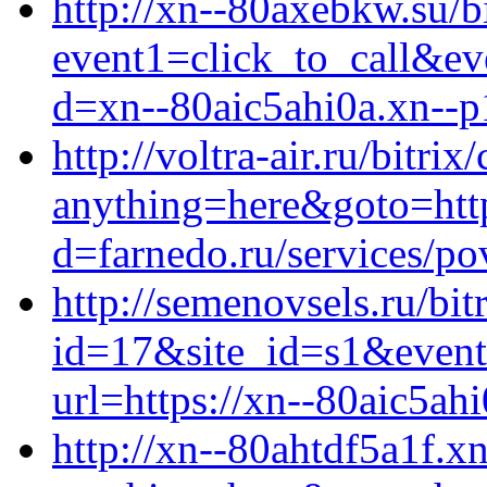
http://xn--80axebkw.su/bi
event1=click_to_call&ev
d=xn--80aic5ahi0a.xn--p
http://voltra-air.ru/bitrix
anything=here&goto=http
d=farnedo.ru/services/po
http://semenovsels.ru/bit
id=17&site_id=s1&event
url=https://xn--80aic5ahi
http://xn--80ahtdf5a1f.xn