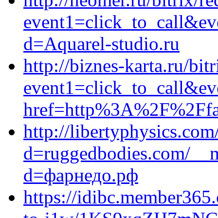
event1=click_to_call&ev
d=Aquarel-studio.ru
http://biznes-karta.ru/bit
event1=click_to_call&e
href=http%3A%2F%2Ffarn
http://libertyphysics.co
d=ruggedbodies.com/__m
d=фарнедо.рф
https://idibc.member36