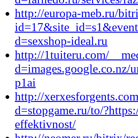
http://europa-meb.ru/bitr
id=17&site_id=s1&event
d=sexshop-ideal.ru
http://1tuiteru.com/__me
d=images.google.co.nz/ur
p1ai
http://xerxesforgents.co
d=stopgame.ru/to/?https:
effektivnost/
http://neomer.ru/bitrix/re