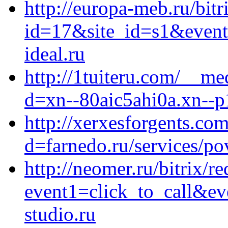
http://europa-meb.ru/bitr
id=17&site_id=s1&event
ideal.ru
http://1tuiteru.com/__me
d=xn--80aic5ahi0a.xn--p
http://xerxesforgents.co
d=farnedo.ru/services/po
http://neomer.ru/bitrix/re
event1=click_to_call&e
studio.ru