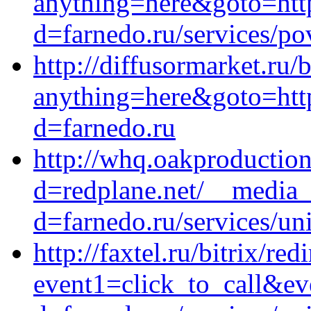
anything=here&goto=http
d=farnedo.ru/services/po
http://diffusormarket.ru/b
anything=here&goto=http
d=farnedo.ru
http://whq.oakproductio
d=redplane.net/__media_
d=farnedo.ru/services/un
http://faxtel.ru/bitrix/red
event1=click_to_call&ev