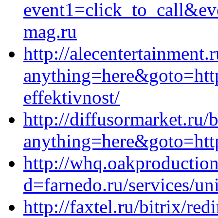
event1=click_to_call&ev
mag.ru
http://alecentertainment.r
anything=here&goto=http
effektivnost/
http://diffusormarket.ru/b
anything=here&goto=http
http://whq.oakproductio
d=farnedo.ru/services/un
http://faxtel.ru/bitrix/red