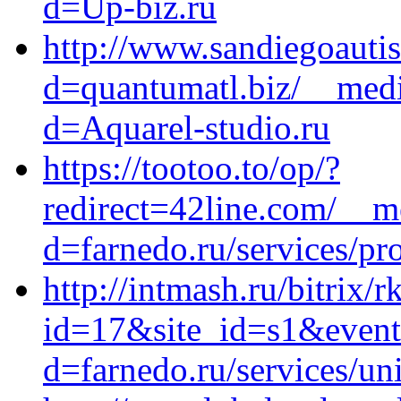
d=Up-biz.ru
http://www.sandiegoauti
d=quantumatl.biz/__medi
d=Aquarel-studio.ru
https://tootoo.to/op/?
redirect=42line.com/__m
d=farnedo.ru/services/p
http://intmash.ru/bitrix/r
id=17&site_id=s1&event1
d=farnedo.ru/services/un