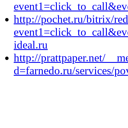
event1=click_to_call&ev
http://pochet.ru/bitrix/re
event1=click_to_call&e
ideal.ru
http://prattpaper.net/__
d=farnedo.ru/services/po