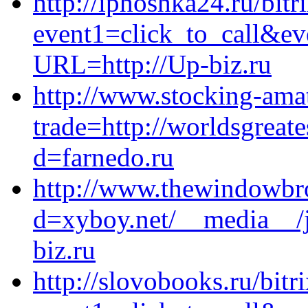
http://iphoshka24.ru/bitr
event1=click_to_call&e
URL=http://Up-biz.ru
http://www.stocking-amat
trade=http://worldsgreat
d=farnedo.ru
http://www.thewindowbro
d=xyboy.net/__media__/
biz.ru
http://slovobooks.ru/bitr