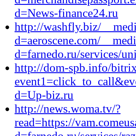
d=News-finance24.ru
http://washfly.biz/__med
d=aeroscene.com/__media
d=farnedo.ru/services/un
http://dom-spb.info/bitri
event1=click_to_call&ev
d=Up-biz.ru
http://news.woma.tv/?
read=https://vam.comeus
d=farnedo.ru/services/ra