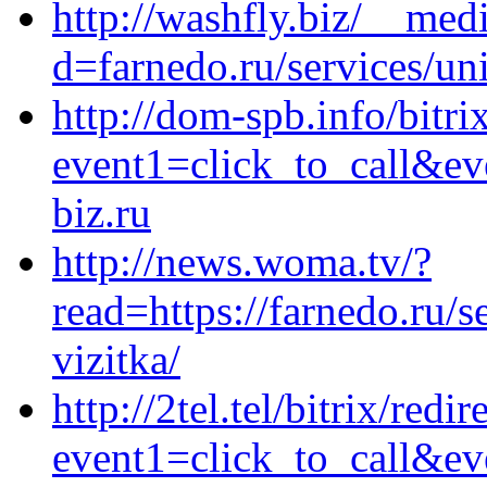
http://washfly.biz/__med
d=farnedo.ru/services/un
http://dom-spb.info/bitri
event1=click_to_call&e
biz.ru
http://news.woma.tv/?
read=https://farnedo.ru/s
vizitka/
http://2tel.tel/bitrix/redi
event1=click_to_call&e