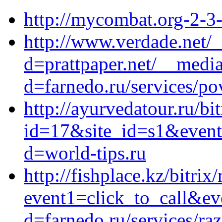
http://mycombat.org-2-3
http://www.verdade.net/
d=prattpaper.net/__media
d=farnedo.ru/services/po
http://ayurvedatour.ru/bi
id=17&site_id=s1&event1
d=world-tips.ru
http://fishplace.kz/bitrix
event1=click_to_call&e
d=farnedo.ru/services/ra