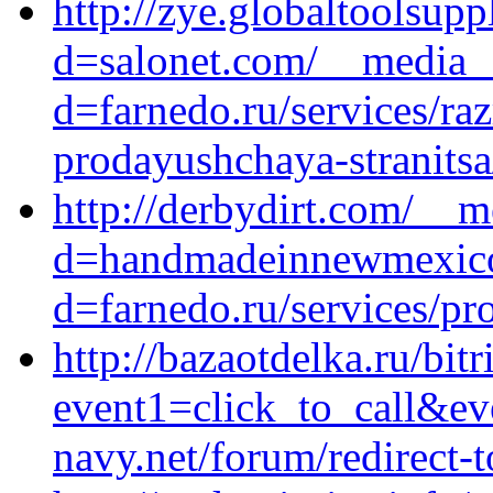
http://zye.globaltoolsup
d=salonet.com/__media__
d=farnedo.ru/services/ra
prodayushchaya-stranitsa
http://derbydirt.com/__m
d=handmadeinnewmexico.
d=farnedo.ru/services/p
http://bazaotdelka.ru/bitr
event1=click_to_call&e
navy.net/forum/redirect-t