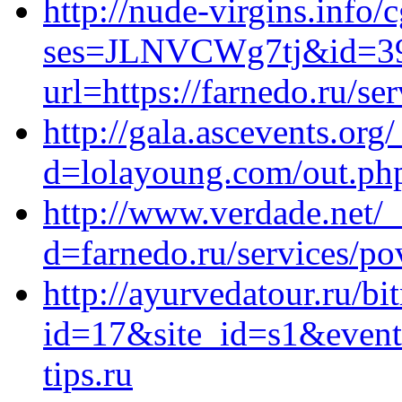
http://nude-virgins.info/c
ses=JLNVCWg7tj&id=393&
url=https://farnedo.ru/s
http://gala.ascevents.or
d=lolayoung.com/out.php
http://www.verdade.net/
d=farnedo.ru/services/po
http://ayurvedatour.ru/bi
id=17&site_id=s1&event
tips.ru