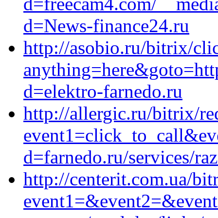
d=freecam4.com/__media
d=News-finance24.ru
http://asobio.ru/bitrix/cl
anything=here&goto=http
d=elektro-farnedo.ru
http://allergic.ru/bitrix/r
event1=click_to_call&ev
d=farnedo.ru/services/ra
http://centerit.com.ua/bit
event1=&event2=&event3