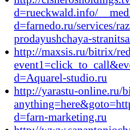
d=rueckwald.info/__medi
d=farnedo.ru/services/ra
prodayushchaya-stranitsa
http://maxsis.ru/bitrix/re
event1=click_to_call&ev
d=Aquarel-studio.ru
http://yarastu-online.ru/b
anything=here&goto=http
d=farn-marketing.ru
http://www.sanantonioch