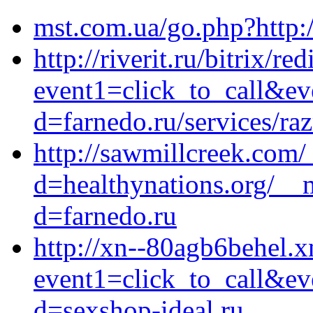
mst.com.ua/go.php?http:
http://riverit.ru/bitrix/re
event1=click_to_call&ev
d=farnedo.ru/services/ra
http://sawmillcreek.com
d=healthynations.org/__
d=farnedo.ru
http://xn--80agb6behel.xn
event1=click_to_call&ev
d=sexshop-ideal.ru