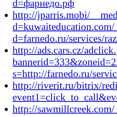
d=фарнедо.рф
http://jparris.mobi/__me
d=kuwaiteducation.com/_
d=farnedo.ru/services/ra
http://ads.cars.cz/adclick
bannerid=333&zoneid=23
s=http://farnedo.ru/servi
http://riverit.ru/bitrix/re
event1=click_to_call&ev
http://sawmillcreek.com