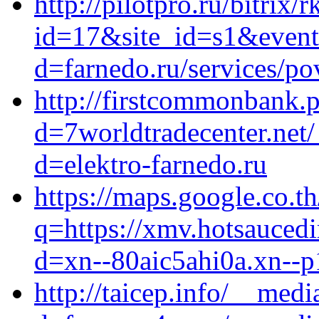
http://pilotpro.ru/bitrix/
id=17&site_id=s1&event
d=farnedo.ru/services/po
http://firstcommonbank.
d=7worldtradecenter.net
d=elektro-farnedo.ru
https://maps.google.co.th
q=https://xmv.hotsauced
d=xn--80aic5ahi0a.xn--p
http://taicep.info/__med