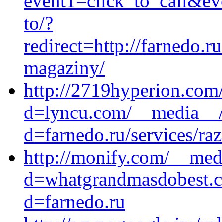
event1=click_to_call&ev
to/?
redirect=http://farnedo.r
magaziny/
http://2719hyperion.com
d=lyncu.com/__media__/j
d=farnedo.ru/services/ra
http://monify.com/__med
d=whatgrandmasdobest.c
d=farnedo.ru