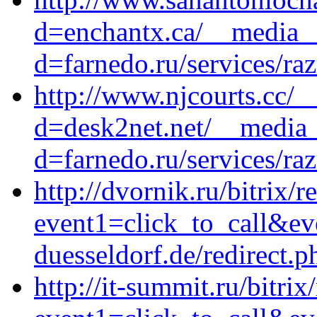
d=enchantx.ca/__media__
d=farnedo.ru/services/ra
http://www.njcourts.cc/_
d=desk2net.net/__media_
d=farnedo.ru/services/ra
http://dvornik.ru/bitrix/r
event1=click_to_call&ev
duesseldorf.de/redirect.p
http://it-summit.ru/bitrix