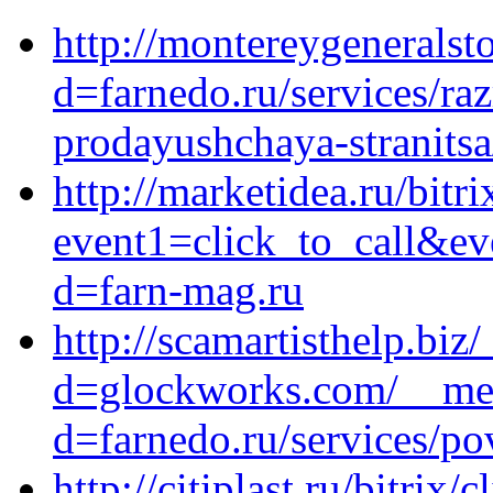
http://montereygenerals
d=farnedo.ru/services/ra
prodayushchaya-stranitsa
http://marketidea.ru/bitri
event1=click_to_call&e
d=farn-mag.ru
http://scamartisthelp.bi
d=glockworks.com/__med
d=farnedo.ru/services/po
http://citiplast.ru/bitrix/