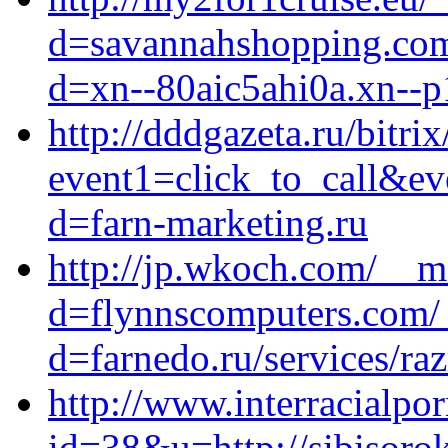
d=savannahshopping.com
d=xn--80aic5ahi0a.xn--p
http://dddgazeta.ru/bitrix
event1=click_to_call&ev
d=farn-marketing.ru
http://jp.wkoch.com/__m
d=flynnscomputers.com/_
d=farnedo.ru/services/ra
http://www.interracialpor
id=38&u=http://sibisoro