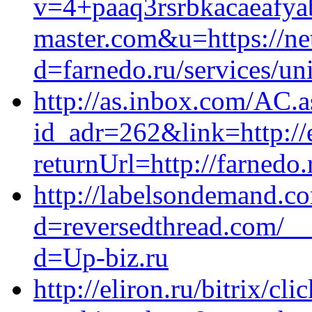
v=4+paaq3rsrbkacaeafy
master.com&u=https://ne
d=farnedo.ru/services/un
http://as.inbox.com/AC.
id_adr=262&link=http://
returnUrl=http://farnedo
http://labelsondemand.c
d=reversedthread.com/__
d=Up-biz.ru
http://eliron.ru/bitrix/cli