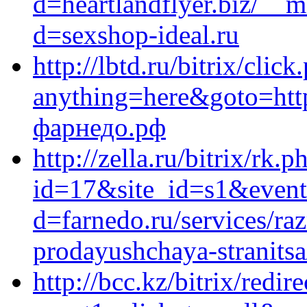
d=heartlandflyer.biz/__m
d=sexshop-ideal.ru
http://lbtd.ru/bitrix/click
anything=here&goto=https
фарнедо.рф
http://zella.ru/bitrix/rk.p
id=17&site_id=s1&event1
d=farnedo.ru/services/ra
prodayushchaya-stranitsa
http://bcc.kz/bitrix/redir