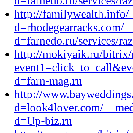
d=farnedo.ru/services/ra
http://familywealth.info
d=rhodegearracks.com/__
d=farnedo.ru/services/ra
http://mokiyaik.ru/bitrix
event1=click_to_call&ev
d=farn-mag.ru
http://www.bayweddings
d=look4lover.com/__medi
d=Up-biz.ru