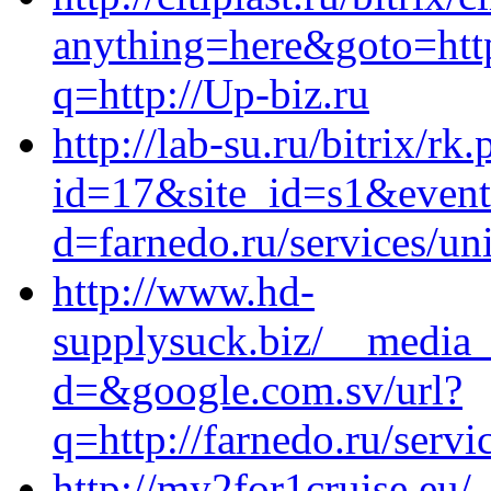
anything=here&goto=http
q=http://Up-biz.ru
http://lab-su.ru/bitrix/rk
id=17&site_id=s1&event1
d=farnedo.ru/services/un
http://www.hd-
supplysuck.biz/__media_
d=&google.com.sv/url?
q=http://farnedo.ru/serv
http://my2for1cruise.eu/