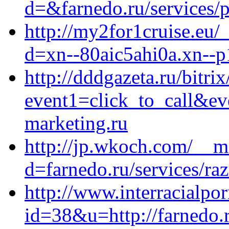
d=&farnedo.ru/services/
http://my2for1cruise.eu/
d=xn--80aic5ahi0a.xn--p
http://dddgazeta.ru/bitrix
event1=click_to_call&ev
marketing.ru
http://jp.wkoch.com/__m
d=farnedo.ru/services/ra
http://www.interracialpor
id=38&u=http://farnedo.