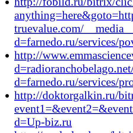
http://fobild.ru/bitrix/cl
anything=here&goto=https
truevalue.com/__media__
d=farnedo.ru/services/po
http://www.emmasciencew
d=radioranchobelago.net
d=farnedo.ru/services/p
http://doktorgalkin.ru/bit
event1=&event2=&event3
d=Up-biz.ru