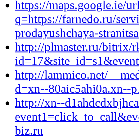
https://maps.google.ie/ur
q=https://farnedo.ru/ser
prodayushchaya-stranitsa
http://plmaster.ru/bitrix/
id=17&site_id=s1&event1
http://lammico.net/__med
d=xn--80aic5ahi0a.xn--p
http://xn--d1ahdcdxbjhcas
event1=click_to_call&e
biz.ru