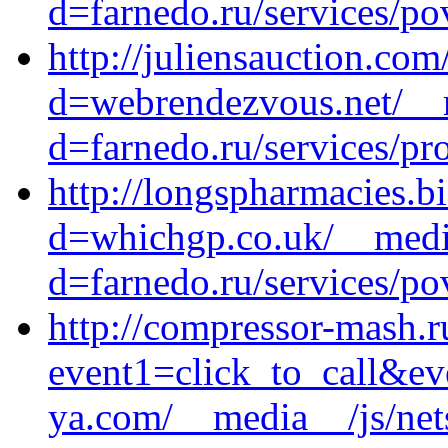
d=farnedo.ru/services/po
http://juliensauction.co
d=webrendezvous.net/__m
d=farnedo.ru/services/p
http://longspharmacies.b
d=whichgp.co.uk/__media
d=farnedo.ru/services/po
http://compressor-mash.ru
event1=click_to_call&ev
ya.com/__media__/js/net