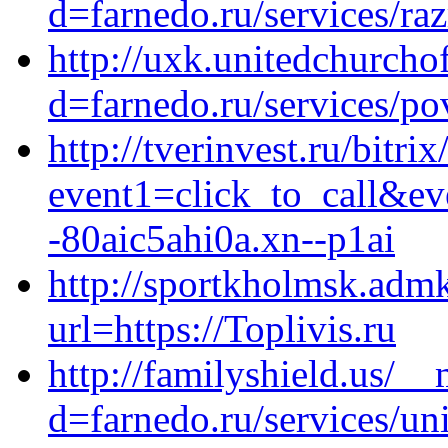
d=farnedo.ru/services/ra
http://uxk.unitedchurcho
d=farnedo.ru/services/po
http://tverinvest.ru/bitrix
event1=click_to_call&e
-80aic5ahi0a.xn--p1ai
http://sportkholmsk.admk
url=https://Toplivis.ru
http://familyshield.us/_
d=farnedo.ru/services/un