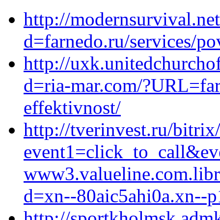
http://modernsurvival.ne
d=farnedo.ru/services/po
http://uxk.unitedchurcho
d=ria-mar.com/?URL=far
effektivnost/
http://tverinvest.ru/bitrix
event1=click_to_call&e
www3.valueline.com.libr
d=xn--80aic5ahi0a.xn--p
http://sportkholmsk.admk