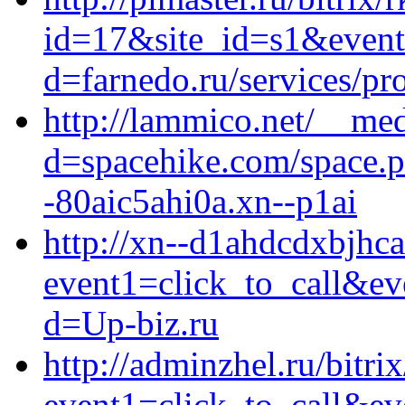
id=17&site_id=s1&event1
d=farnedo.ru/services/p
http://lammico.net/__med
d=spacehike.com/space.p
-80aic5ahi0a.xn--p1ai
http://xn--d1ahdcdxbjhcas
event1=click_to_call&ev
d=Up-biz.ru
http://adminzhel.ru/bitrix
event1=click_to_call&ev