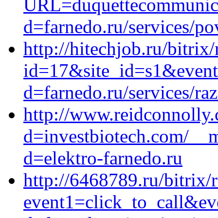
URL=duquettecommunicat
d=farnedo.ru/services/po
http://hitechjob.ru/bitrix
id=17&site_id=s1&event1
d=farnedo.ru/services/ra
http://www.reidconnolly
d=investbiotech.com/__m
d=elektro-farnedo.ru
http://6468789.ru/bitrix/
event1=click_to_call&ev