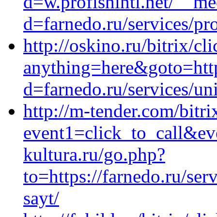
d=w.profishintl.net/__me
d=farnedo.ru/services/p
http://oskino.ru/bitrix/cl
anything=here&goto=http
d=farnedo.ru/services/un
http://m-tender.com/bitri
event1=click_to_call&ev
kultura.ru/go.php?
to=https://farnedo.ru/se
sayt/