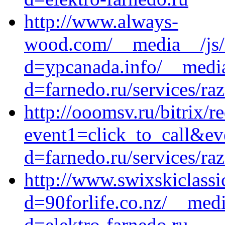
http://www.always-
wood.com/__media__/js/
d=ypcanada.info/__media
d=farnedo.ru/services/ra
http://ooomsv.ru/bitrix/r
event1=click_to_call&ev
d=farnedo.ru/services/ra
http://www.swixskiclass
d=90forlife.co.nz/__medi
d=elektro-farnedo.ru