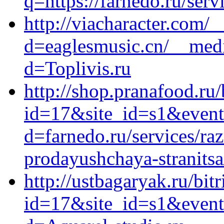
q=https://farnedo.ru/ser
http://viacharacter.com/
d=eaglesmusic.cn/__medi
d=Toplivis.ru
http://shop.pranafood.ru/
id=17&site_id=s1&event1
d=farnedo.ru/services/ra
prodayushchaya-stranitsa
http://ustbagaryak.ru/bit
id=17&site_id=s1&event1