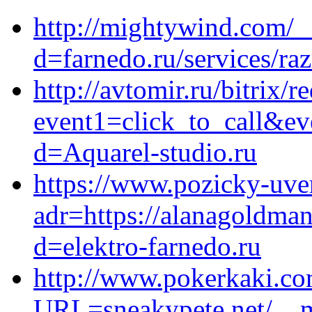
http://mightywind.com/_
d=farnedo.ru/services/ra
http://avtomir.ru/bitrix/r
event1=click_to_call&ev
d=Aquarel-studio.ru
https://www.pozicky-uve
adr=https://alanagoldma
d=elektro-farnedo.ru
http://www.pokerkaki.co
URL=sneakypete.net/__m