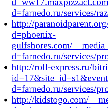
d=ww17.maxpizzact.com/
d=farnedo.ru/services/ra
http://paranoidparent.or
d=phoenix-
gulfshores.com/__media_
d=farnedo.ru/services/p
http://roll-express.ru/bit
id=17&site_id=s1&event1
d=farnedo.ru/services/p
http://kidstogo.com/__me