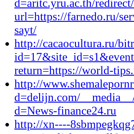
d=aritc.yru.ac.th/redirect
url=https://farnedo.ru/s
sayt/
http://cacaocultura.ru/bit
id=17&site_id=s1&event1
return=https://world-tips
http://www.shemalepornr
d=delijn.com/__media__/
d=News-finance24.ru
http://xn----8sbmpegkqg7