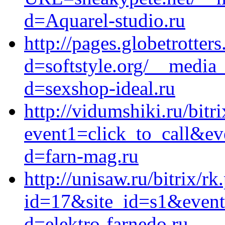
d=Aquarel-studio.ru
http://pages.globetrotter
d=softstyle.org/__media_
d=sexshop-ideal.ru
http://vidumshiki.ru/bitri
event1=click_to_call&e
d=farn-mag.ru
http://unisaw.ru/bitrix/rk
id=17&site_id=s1&event1
d=elektro-farnedo.ru