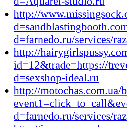
d=Aquarel-studio.ru
http://www.missingsock.
d=sandblastingbooth.com
d=farnedo.ru/services/ra
http://hairygirlspussy.co
id=12&trade=https://tre
d=sexshop-ideal.ru
http://motochas.com.ua/bi
event1=click_to_call&e
d=farnedo.ru/services/ra