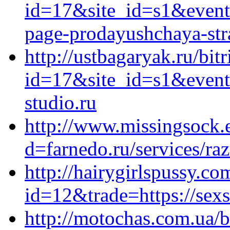
id=17&site_id=s1&event1
page-prodayushchaya-stra
http://ustbagaryak.ru/bit
id=17&site_id=s1&event
studio.ru
http://www.missingsock.
d=farnedo.ru/services/ra
http://hairygirlspussy.co
id=12&trade=https://sexs
http://motochas.com.ua/bi