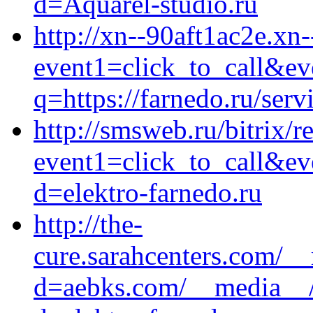
d=Aquarel-studio.ru
http://xn--90aft1ac2e.xn-
event1=click_to_call&ev
q=https://farnedo.ru/ser
http://smsweb.ru/bitrix/r
event1=click_to_call&ev
d=elektro-farnedo.ru
http://the-
cure.sarahcenters.com/_
d=aebks.com/__media__/j