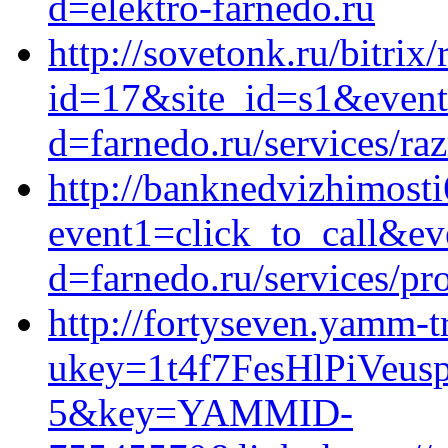
d=elektro-farnedo.ru
http://sovetonk.ru/bitrix
id=17&site_id=s1&event
d=farnedo.ru/services/ra
http://banknedvizhimosti6
event1=click_to_call&ev
d=farnedo.ru/services/p
http://fortyseven.yamm-t
ukey=1t4f7FesHlPiVeu
5&key=YAMMID-