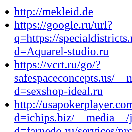
http://mekleid.de
https://google.ru/url?
q=https://specialdistrict
d=Aquarel-studio.ru
https://vcrt.ru/go/?
safespaceconcepts.us/__
d=sexshop-ideal.ru
http://usapokerplayer.co
d=ichips.biz/__media__/
d=farnedo.ru/services/p