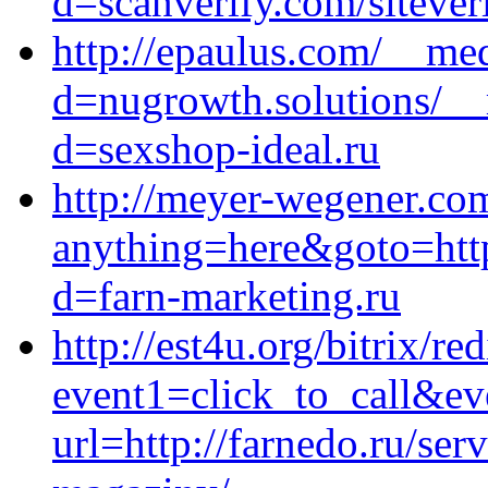
d=scanverify.com/sitever
http://epaulus.com/__med
d=nugrowth.solutions/__
d=sexshop-ideal.ru
http://meyer-wegener.com
anything=here&goto=http
d=farn-marketing.ru
http://est4u.org/bitrix/re
event1=click_to_call&e
url=http://farnedo.ru/ser