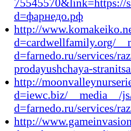
75545570&link=https://s
d=фарнедо.рф
http://www.komakeiko.ne
d=cardwellfamily.org/__
d=farnedo.ru/services/ra
prodayushchaya-stranitsa
http://moonvalleynurseri
d=iewc.biz/__media__/js
d=farnedo.ru/services/ra
http://www.gameinvasion