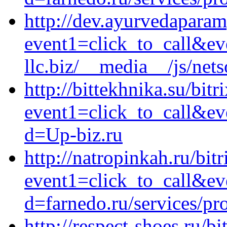
http://dev.ayurvedaparam
event1=click_to_call&ev
llc.biz/__media__/js/net
http://bittekhnika.su/bitr
event1=click_to_call&e
d=Up-biz.ru
http://natropinkah.ru/bitr
event1=click_to_call&e
d=farnedo.ru/services/p
http://respect-shoes.ru/bi