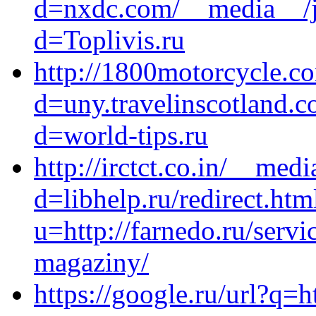
d=nxdc.com/__media__/j
d=Toplivis.ru
http://1800motorcycle.c
d=uny.travelinscotland.
d=world-tips.ru
http://irctct.co.in/__med
d=libhelp.ru/redirect.htm
u=http://farnedo.ru/servi
magaziny/
https://google.ru/url?q=h