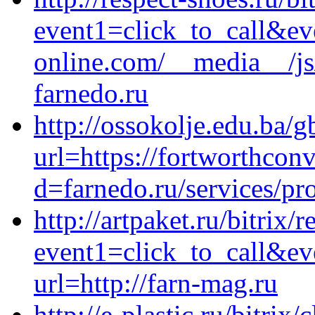
event1=click_to_call&ev
online.com/__media__/js
farnedo.ru
http://ossokolje.edu.ba/
url=https://fortworthcon
d=farnedo.ru/services/p
http://artpaket.ru/bitrix/
event1=click_to_call&ev
url=http://farn-mag.ru
http://e-plastic.ru/bitrix/