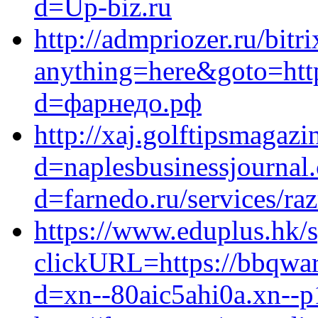
d=Up-biz.ru
http://admpriozer.ru/bitr
anything=here&goto=http
d=фарнедо.рф
http://xaj.golftipsmagaz
d=naplesbusinessjournal
d=farnedo.ru/services/ra
https://www.eduplus.hk/s
clickURL=https://bbqwar
d=xn--80aic5ahi0a.xn--p