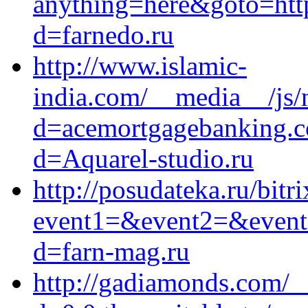
anything=here&goto=http
d=farnedo.ru
http://www.islamic-
india.com/__media__/js/
d=acemortgagebanking.c
d=Aquarel-studio.ru
http://posudateka.ru/bitri
event1=&event2=&event3
d=farn-mag.ru
http://gadiamonds.com/_