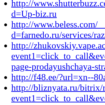
http://www.shutterbuzz.
d=Up-biz.ru
http://www.beless.com/_
d=farnedo.ru/services/ra
http://zhukovskiy.vape.a
event1=click_to_call&ev
page-prodayushchaya-stra
http://f48.ee/?url=xn--80
http://bliznyata.ru/bitrix
event1=click_to_call&ev