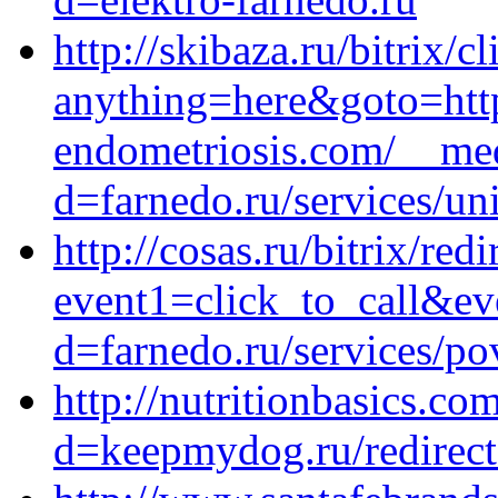
http://skibaza.ru/bitrix/c
anything=here&goto=http
endometriosis.com/__med
d=farnedo.ru/services/un
http://cosas.ru/bitrix/red
event1=click_to_call&ev
d=farnedo.ru/services/po
http://nutritionbasics.c
d=keepmydog.ru/redirect?