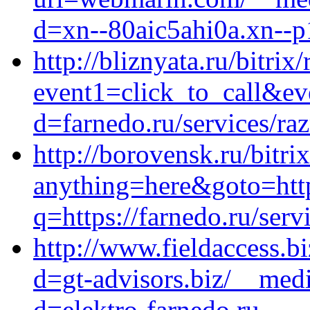
d=xn--80aic5ahi0a.xn--p
http://bliznyata.ru/bitrix
event1=click_to_call&ev
d=farnedo.ru/services/ra
http://borovensk.ru/bitri
anything=here&goto=http
q=https://farnedo.ru/ser
http://www.fieldaccess.b
d=gt-advisors.biz/__medi
d=elektro-farnedo.ru