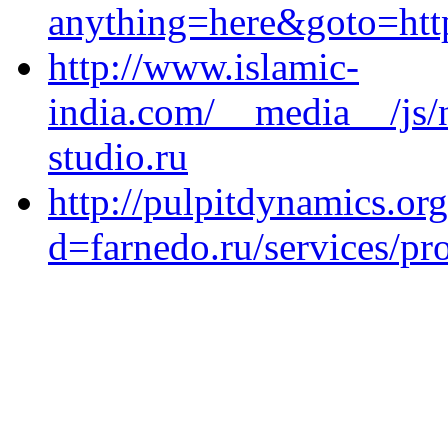
anything=here&goto=http
http://www.islamic-
india.com/__media__/js/
studio.ru
http://pulpitdynamics.or
d=farnedo.ru/services/p