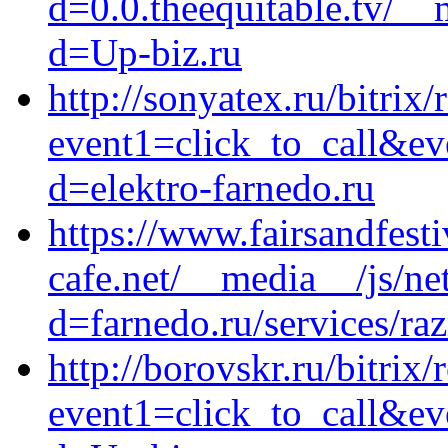
d=0.0.theequitable.tv/__
d=Up-biz.ru
http://sonyatex.ru/bitrix/
event1=click_to_call&ev
d=elektro-farnedo.ru
https://www.fairsandfes
cafe.net/__media__/js/ne
d=farnedo.ru/services/ra
http://borovskr.ru/bitrix/
event1=click_to_call&ev