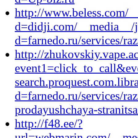
http://www.beless.com/_
d=didji.com/__media__/j
d=farnedo.ru/services/ra
http://zhukovskiy.vape.a
event1=click_to_call&e
search.proquest.com.libr
d=farnedo.ru/services/ra
prodayushchaya-stranitsa
http://f48.ee/?
url=webmarin.com/__med