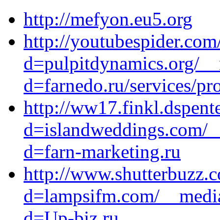
http://mefyon.eu5.org
http://youtubespider.co
d=pulpitdynamics.org/__
d=farnedo.ru/services/p
http://ww17.finkl.dspen
d=islandweddings.com/__
d=farn-marketing.ru
http://www.shutterbuzz.
d=lampsifm.com/__media
d=Up-biz.ru