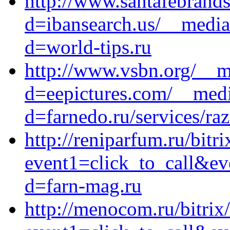
http://www.santafebrands
d=ibansearch.us/__media
d=world-tips.ru
http://www.vsbn.org/__m
d=eepictures.com/__medi
d=farnedo.ru/services/ra
http://reniparfum.ru/bitri
event1=click_to_call&ev
d=farn-mag.ru
http://menocom.ru/bitrix/